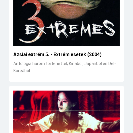
Ázsiai extrém 5. - Extrém esetek (2004)
Antológia három történettel, Kínából, Japánból és Dél-
Koreából.