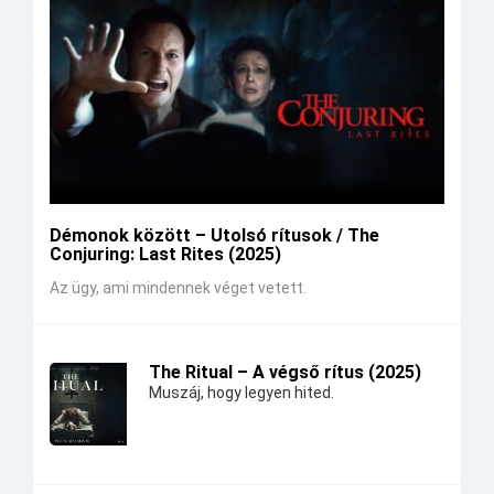
Démonok között – Utolsó rítusok / The
Conjuring: Last Rites (2025)
Az ügy, ami mindennek véget vetett.
The Ritual – A végső rítus (2025)
Muszáj, hogy legyen hited.