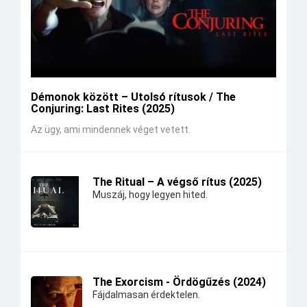
Démonok között – Utolsó rítusok / The
Conjuring: Last Rites (2025)
Az ügy, ami mindennek véget vetett.
The Ritual – A végső rítus (2025)
Muszáj, hogy legyen hited.
The Exorcism - Ördögűzés (2024)
Fájdalmasan érdektelen.