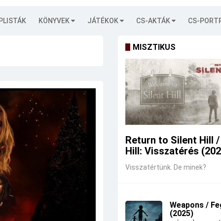
PLISTÁK
KÖNYVEK
JÁTÉKOK
CS-AKTÁK
CS-PORT
MISZTIKUS
Return to Silent Hill /
Hill: Visszatérés (20
Visszatértünk. De minek?
Weapons / Fe
(2025)