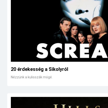
20 érdekesség a Sikolyról
Nézzünk a kulisszák mögé.