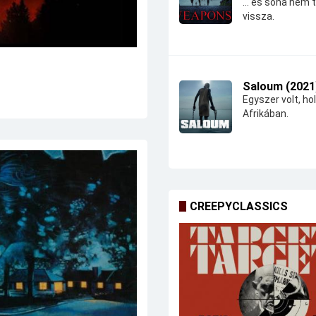
... és soha nem 
vissza.
Saloum (2021
Egyszer volt, hol
Afrikában.
CREEPYCLASSICS