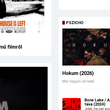
PSZICHO
mű filmről
Hokum (2026)
Már nagyon vártalak.
Bone Lake / 
tava (2024)
Jobb, ha van eg