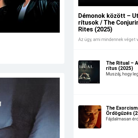
Démonok között – U
rítusok / The Conjuri
Rites (2025)
Az ügy, ami mindennek véget v
The Ritual – 
rítus (2025)
Muszáj, hogy leg
The Exorcism
Ördögűzés (2
Fájdalmasan érd