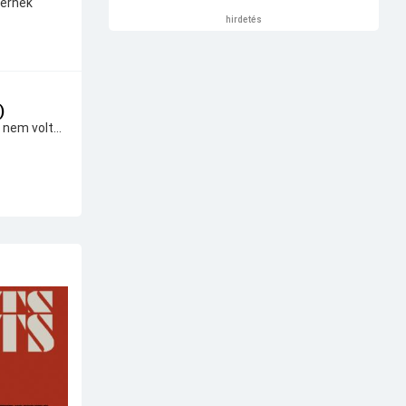
térnek
hirdetés
)
 nem volt...