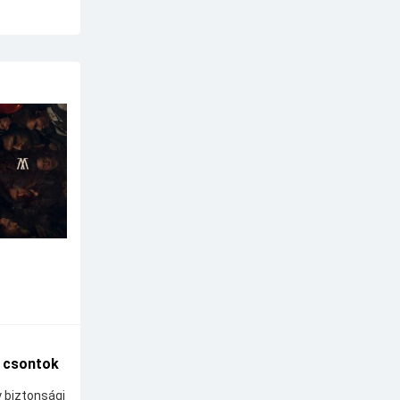
A csontok
y biztonsági