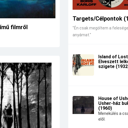
Targets/Célpontok (
mű filmről
"Én csak megöltem a feleség
anyámat."
Island of Lost
Elveszett lel
szigete (1932
House of Ushe
Usher-ház bu
(1960)
Menekülés a csa
elől.