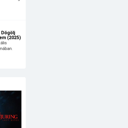
 Dögölj
em (2025)
ális
lmában.