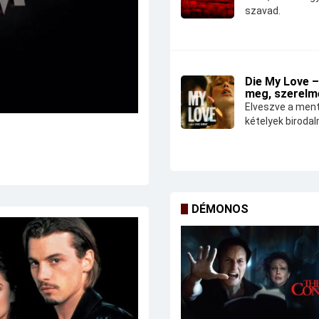
szavad.
Die My Love –
meg, szerelm
Elveszve a ment
kételyek biroda
DÉMONOS