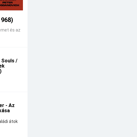
1968)
emet és az
 Souls /
kek
)
r - Az
kása
ládi átok