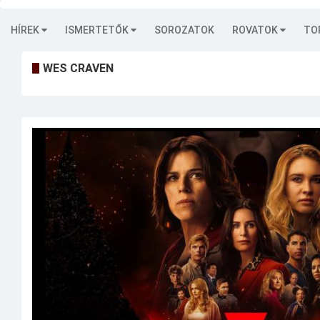
HÍREK
ISMERTETŐK
SOROZATOK
ROVATOK
TO
WES CRAVEN