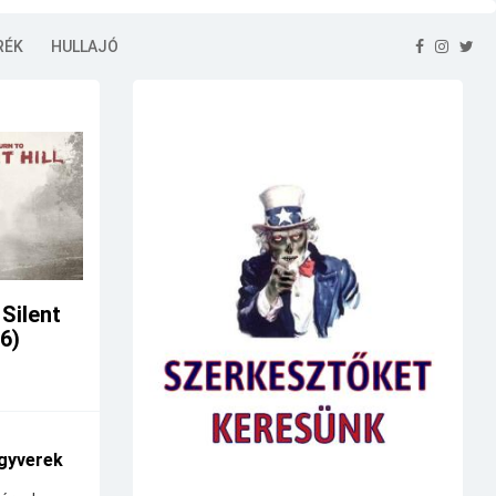
RÉK
HULLAJÓ
 Silent
26)
gyverek