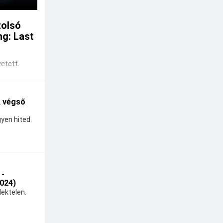
tolsó
ng: Last
etett.
A végső
yen hited.
 -
024)
ektelen.