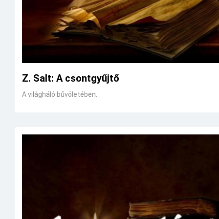
Z. Salt: A csontgyűjtő
A világháló bűvöletében.