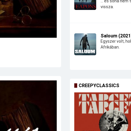
... és soha nem 
vissza.
Saloum (2021
Egyszer volt, hol
Afrikában.
CREEPYCLASSICS