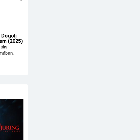
 Dögölj
em (2025)
ális
lmában.