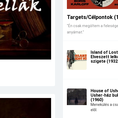
Targets/Célpontok (
"Én csak megöltem a feleség
anyámat."
Island of Lost
Elveszett lel
szigete (1932
House of Ushe
Usher-ház bu
(1960)
Menekülés a csa
elől.