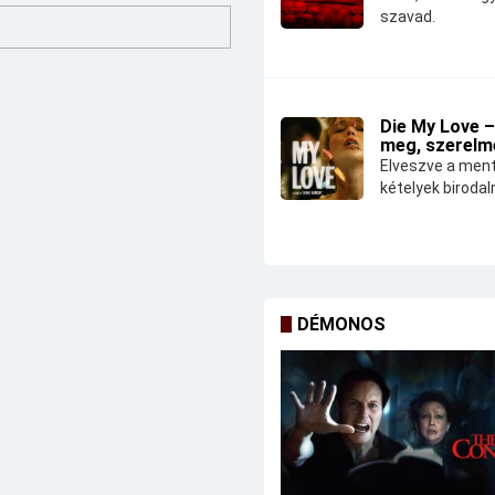
szavad.
Die My Love –
meg, szerelm
Elveszve a ment
kételyek biroda
DÉMONOS