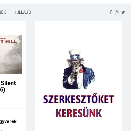
RÉK
HULLAJÓ
 Silent
26)
gyverek