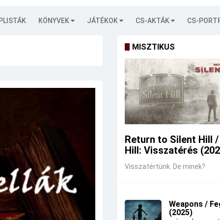
PLISTÁK
KÖNYVEK
JÁTÉKOK
CS-AKTÁK
CS-PORT
MISZTIKUS
Return to Silent Hill /
Hill: Visszatérés (20
Visszatértünk. De minek?
Weapons / Fe
(2025)