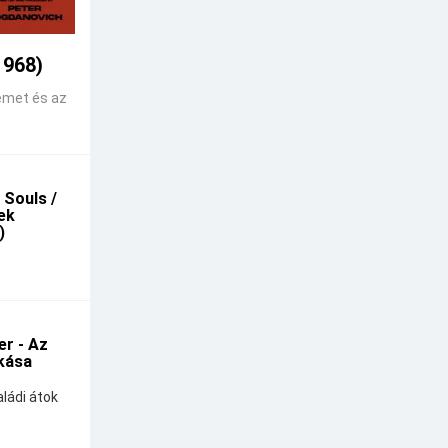
1968)
emet és az
 Souls /
kek
)
r - Az
kása
ládi átok