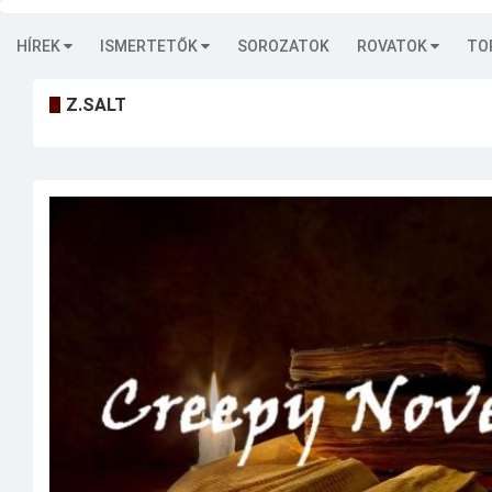
HÍREK
ISMERTETŐK
SOROZATOK
ROVATOK
TO
Z.SALT