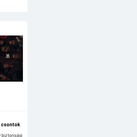
A csontok
y biztonsági