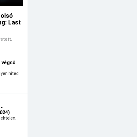
tolsó
ng: Last
etett.
A végső
yen hited.
 -
024)
ektelen.