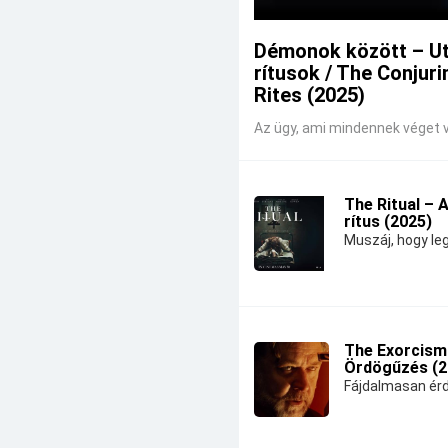
Démonok között – U
rítusok / The Conjuri
Rites (2025)
Az ügy, ami mindennek véget v
The Ritual – 
rítus (2025)
Muszáj, hogy leg
The Exorcism
Ördögűzés (2
Fájdalmasan érd