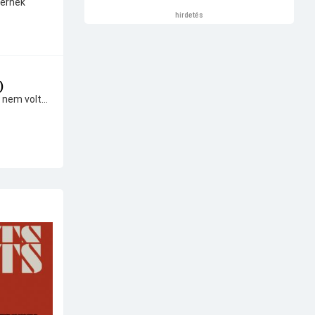
térnek
hirdetés
)
 nem volt...