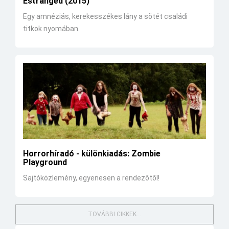
Estranged (2015)
Egy amnéziás, kerekesszékes lány a sötét családi
titkok nyomában.
Horrorhíradó - különkiadás: Zombie
Playground
Sajtóközlemény, egyenesen a rendezőtől!
TOVÁBBI CIKKEK...