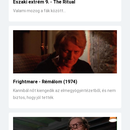
Északi extrém 9. - The Ritual
Valami mozog a fák között...
Frightmare - Rémálom (1974)
Kannibál nőt kiengedik az elmegyógyintézetből, és nem
biztos, hogy jól tették.