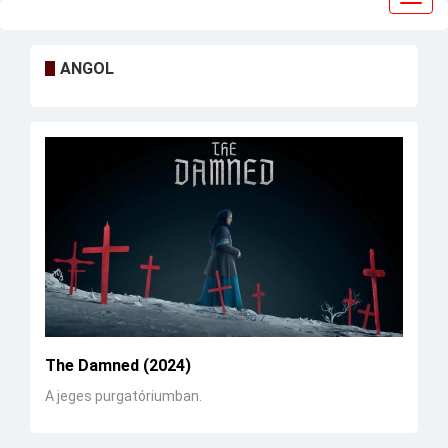
navig
ANGOL
The Damned (2024)
A jeges purgatóriumban.