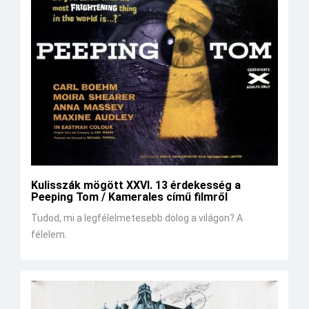
Kulisszák mögött XXVI. 13 érdekesség a
Peeping Tom / Kamerales című filmről
Tudod, mi a legfélelmetesebb dolog a világon? A
félelem.