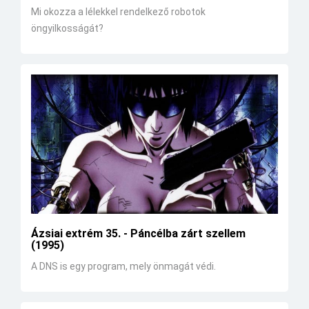
Mi okozza a lélekkel rendelkező robotok
öngyilkosságát?
Ázsiai extrém 35. - Páncélba zárt szellem
(1995)
A DNS is egy program, mely önmagát védi.