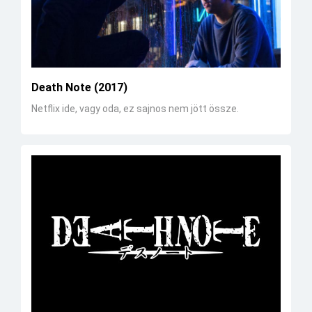
Death Note (2017)
Netflix ide, vagy oda, ez sajnos nem jött össze.