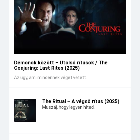
Démonok között – Utolsó rítusok / The
Conjuring: Last Rites (2025)
Az ügy, ami mindennek véget vetett.
The Ritual – A végső rítus (2025)
Muszáj, hogy legyen hited.