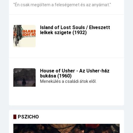
"Én csak megöltem a feleségemet és az anyámat."
Island of Lost Souls / Elveszett
lelkek szigete (1932)
House of Usher - Az Usher-ház
bukása (1960)
Menekülés a családi átok elől.
PSZICHO