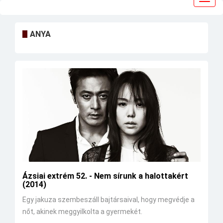
navig
ANYA
Ázsiai extrém 52. - Nem sírunk a halottakért
(2014)
Egy jakuza szembeszáll bajtársaival, hogy megvédje a
nőt, akinek meggyilkolta a gyermekét.