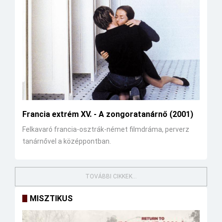
Francia extrém XV. - A zongoratanárnő (2001)
Felkavaró francia-osztrák-német filmdráma, perverz
tanárnővel a középpontban.
TOVÁBBI CIKKEK...
MISZTIKUS