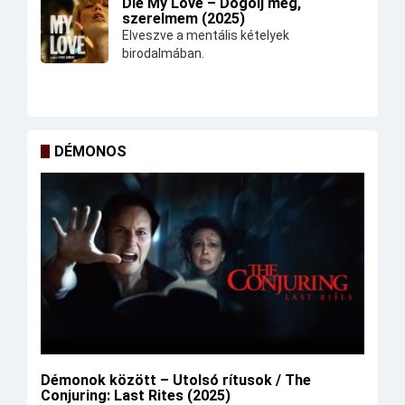
Die My Love – Dögölj meg,
szerelmem (2025)
Elveszve a mentális kételyek
birodalmában.
DÉMONOS
Démonok között – Utolsó rítusok / The
Conjuring: Last Rites (2025)