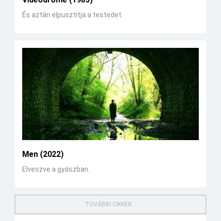
És aztán elpusztítja a testedet.
Men (2022)
Elveszve a gyászban.
TOVÁBBI CIKKEK...