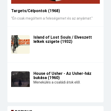
Targets/Célpontok (1968)
"Én csak megöltem a feleségemet és az anyámat."
Island of Lost Souls / Elveszett
lelkek szigete (1932)
House of Usher - Az Usher-ház
bukása (1960)
Menekülés a családi átok elől.