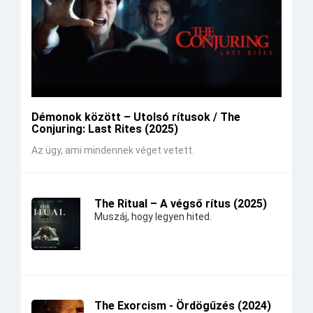
Démonok között – Utolsó rítusok / The
Conjuring: Last Rites (2025)
Az ügy, ami mindennek véget vetett.
The Ritual – A végső rítus (2025)
Muszáj, hogy legyen hited.
The Exorcism - Ördögűzés (2024)