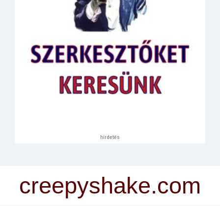
hirdetés
creepyshake.com