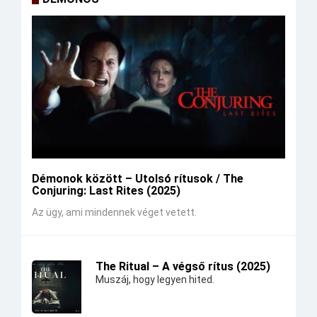
Démonok között – Utolsó rítusok / The
Conjuring: Last Rites (2025)
Az ügy, ami mindennek véget vetett.
The Ritual – A végső rítus (2025)
Muszáj, hogy legyen hited.