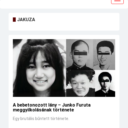
navig
JAKUZA
A bebetonozott lány – Junko Furuta
meggyilkolásának története
Egy brutális bűntett története.