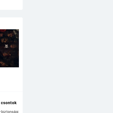
A csontok
y biztonsági