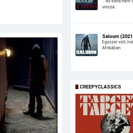
... és soha nem 
vissza.
Saloum (2021
Egyszer volt, hol
Afrikában.
CREEPYCLASSICS