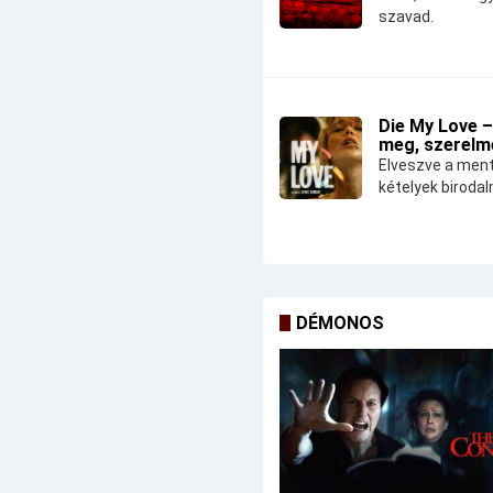
szavad.
Die My Love –
meg, szerelm
Elveszve a ment
kételyek biroda
DÉMONOS