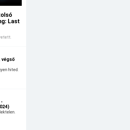
tolsó
ng: Last
etett.
A végső
yen hited.
 -
024)
ektelen.