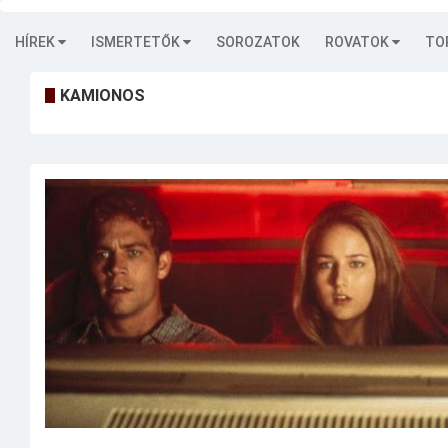
HÍREK
ISMERTETŐK
SOROZATOK
ROVATOK
TO
KAMIONOS