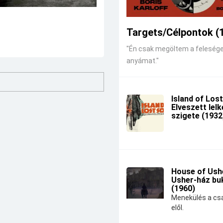
Targets/Célpontok (
"Én csak megöltem a feleség
anyámat."
Island of Lost
Elveszett lel
szigete (1932
House of Ushe
Usher-ház bu
(1960)
Menekülés a csa
elől.