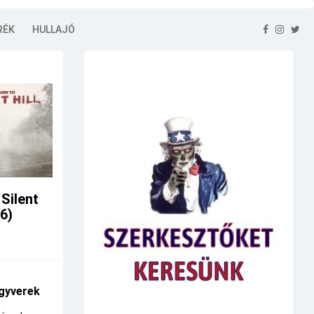
RÉK
HULLAJÓ
 Silent
26)
gyverek