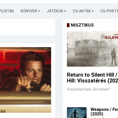
PLISTÁK
KÖNYVEK
JÁTÉKOK
CS-AKTÁK
CS-PORT
MISZTIKUS
Return to Silent Hill /
Hill: Visszatérés (20
Visszatértünk. De minek?
Weapons / Fe
(2025)