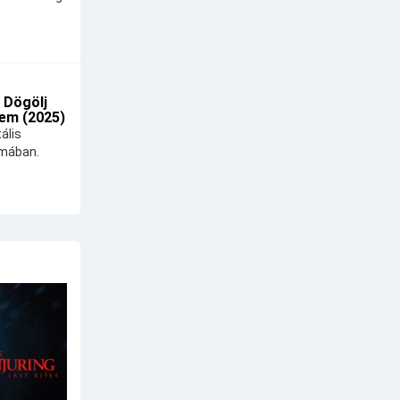
 Dögölj
em (2025)
ális
lmában.