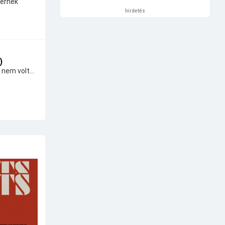
térnek
hirdetés
)
 nem volt...