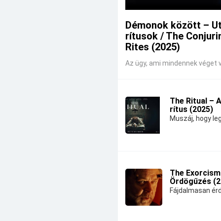
Démonok között – U
rítusok / The Conjuri
Rites (2025)
Az ügy, ami mindennek véget v
The Ritual – 
rítus (2025)
Muszáj, hogy leg
The Exorcism
Ördögűzés (2
Fájdalmasan érd