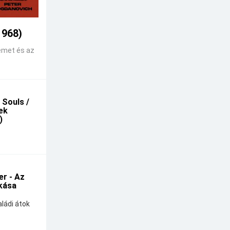
1968)
emet és az
 Souls /
kek
)
r - Az
kása
ládi átok