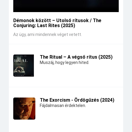
Démonok között – Utolsó rítusok / The
Conjuring: Last Rites (2025)
Az ügy, ami mindennek véget vetett.
The Ritual – A végső rítus (2025)
Muszáj, hogy legyen hited.
The Exorcism - Ördögűzés (2024)
Fájdalmasan érdektelen.