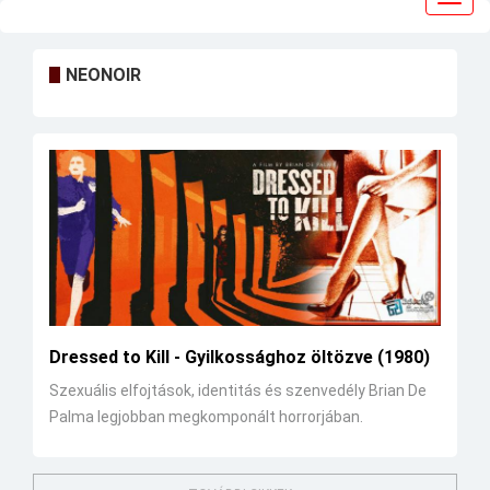
navig
NEONOIR
Dressed to Kill - Gyilkossághoz öltözve (1980)
Szexuális elfojtások, identitás és szenvedély Brian De
Palma legjobban megkomponált horrorjában.