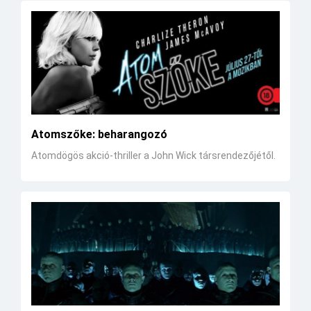
Atomszőke: beharangozó
Atomdögös akció-thriller a John Wick társrendezőjétől.