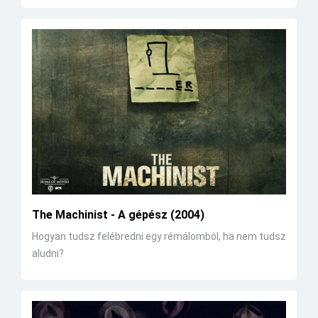
The Machinist - A gépész (2004)
Hogyan tudsz felébredni egy rémálomból, ha nem tudsz
aludni?