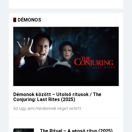
DÉMONOS
Démonok között – Utolsó rítusok / The
Conjuring: Last Rites (2025)
Az ügy, ami mindennek véget vetett.
The Ritual – A végső rítus (2025)