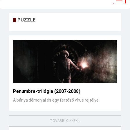
navig
PUZZLE
Penumbra-trilógia (2007-2008)
A bánya démonjai és egy fertőző vírus rejtélye.
TOVÁBBI CIKKEK...