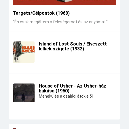
Targets/Célpontok (1968)
"Én csak megöltem a feleségemet és az anyámat."
Island of Lost Souls / Elveszett
lelkek szigete (1932)
House of Usher - Az Usher-ház
bukása (1960)
Menekülés a családi átok elől.