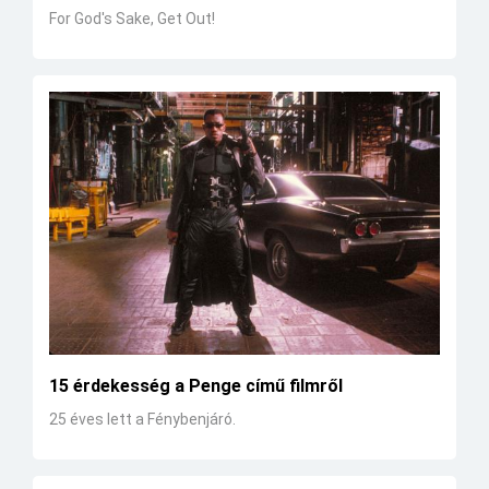
For God's Sake, Get Out!
15 érdekesség a Penge című filmről
25 éves lett a Fénybenjáró.