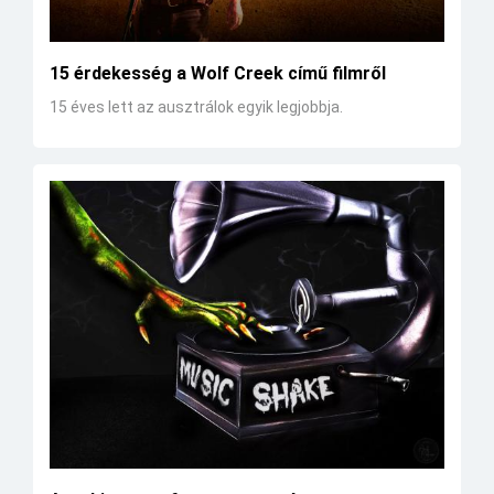
15 érdekesség a Wolf Creek című filmről
15 éves lett az ausztrálok egyik legjobbja.