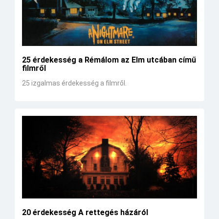
25 érdekesség a Rémálom az Elm utcában című
filmről
25 izgalmas érdekesség a filmről.
20 érdekesség A rettegés házáról