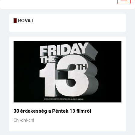
navig
ROVAT
30 érdekesség a Péntek 13 filmről
Chi-chi-chi