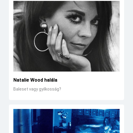
Natalie Wood halála
Baleset vagy gyilkosság?