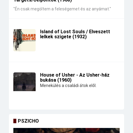
"Én csak megöltem a feleségemet és az anyámat."
Island of Lost Souls / Elveszett
lelkek szigete (1932)
House of Usher - Az Usher-ház
bukása (1960)
Menekülés a családi átok elől.
PSZICHO