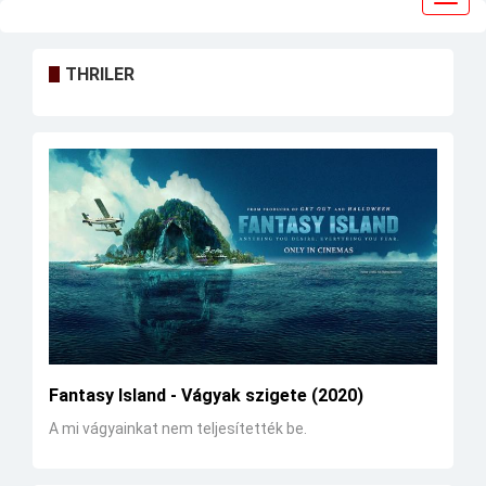
navig
THRILER
Fantasy Island - Vágyak szigete (2020)
A mi vágyainkat nem teljesítették be.