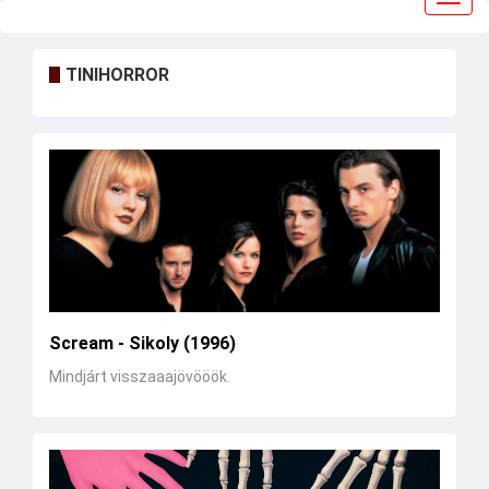
navig
TINIHORROR
Scream - Sikoly (1996)
Mindjárt visszaaajövööök.