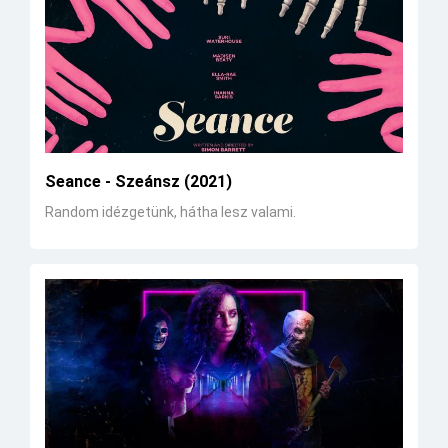
Seance - Szeánsz (2021)
Random idézgetünk, hátha lesz valami.