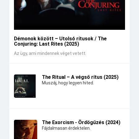
Démonok között – Utolsó rítusok / The
Conjuring: Last Rites (2025)
Az ügy, ami mindennek véget vetett.
The Ritual – A végső rítus (2025)
Muszáj, hogy legyen hited.
The Exorcism - Ördögűzés (2024)
Fájdalmasan érdektelen.