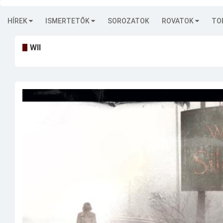
HÍREK
ISMERTETŐK
SOROZATOK
ROVATOK
TO
WII