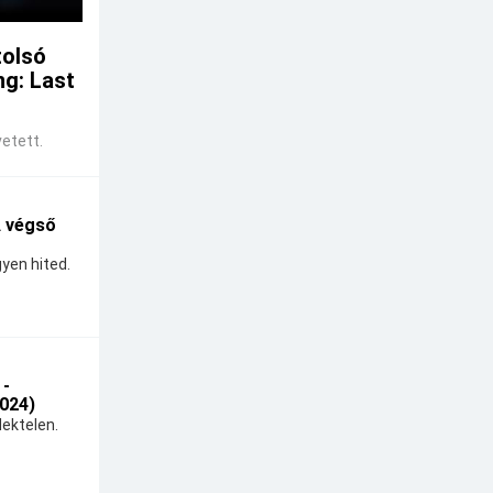
tolsó
ng: Last
etett.
A végső
yen hited.
 -
024)
ektelen.