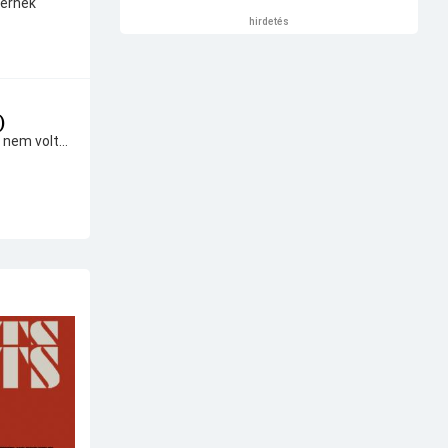
térnek
hirdetés
)
 nem volt...