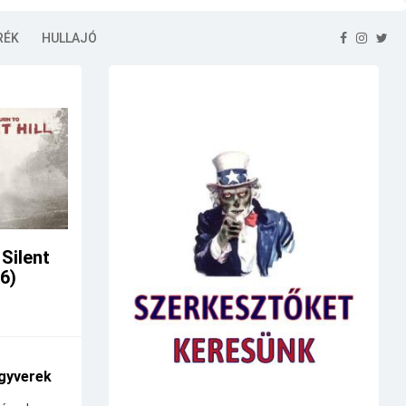
RÉK
HULLAJÓ
 Silent
26)
gyverek