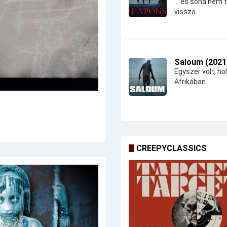
... és soha nem 
vissza.
Saloum (2021
Egyszer volt, hol
Afrikában.
CREEPYCLASSICS