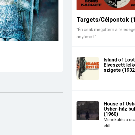
Targets/Célpontok (
"Én csak megöltem a feleség
anyámat."
Island of Lost
Elveszett lel
szigete (1932
House of Ushe
Usher-ház bu
(1960)
Menekülés a csa
elől.