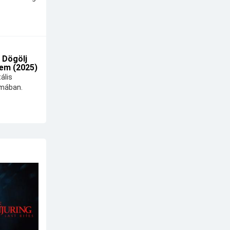
 Dögölj
em (2025)
ális
lmában.