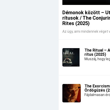
Démonok között – U
rítusok / The Conjuri
Rites (2025)
Az ügy, ami mindennek véget v
The Ritual – 
rítus (2025)
Muszáj, hogy leg
The Exorcism
Ördögűzés (2
Fájdalmasan érd