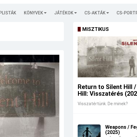
PLISTÁK
KÖNYVEK
JÁTÉKOK
CS-AKTÁK
CS-PORT
MISZTIKUS
Return to Silent Hill /
Hill: Visszatérés (20
Visszatértünk. De minek?
Weapons / Fe
(2025)