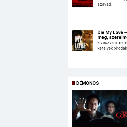
szavad.
Die My Love –
meg, szerelm
Elveszve a ment
kételyek biroda
DÉMONOS