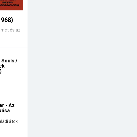
1968)
emet és az
 Souls /
kek
)
r - Az
kása
ládi átok