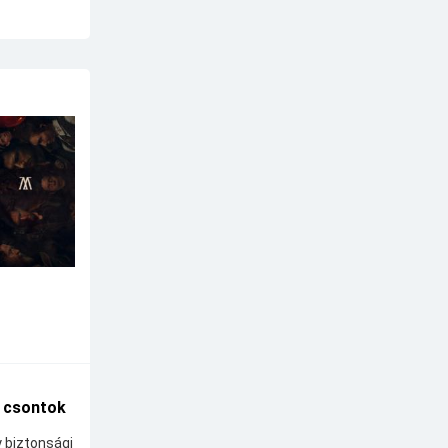
A csontok
y biztonsági