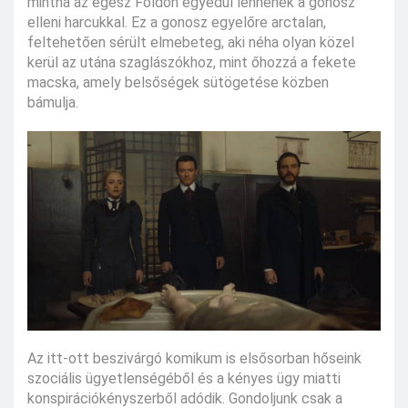
mintha az egész Földön egyedül lennének a gonosz
elleni harcukkal. Ez a gonosz egyelőre arctalan,
feltehetően sérült elmebeteg, aki néha olyan közel
kerül az utána szaglászókhoz, mint őhozzá a fekete
macska, amely belsőségek sütögetése közben
bámulja.
Az itt-ott beszivárgó komikum is elsősorban hőseink
szociális ügyetlenségéből és a kényes ügy miatti
konspirációkényszerből adódik. Gondoljunk csak a