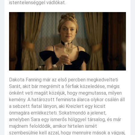
istentelenséggel vádlókat.
Dakota Fanning már az első percben megkedvelteti
Sarát, akit bár megrémít a férfiak közeledése, mégis
önként veti magát közéjük, hogy megmutassa, milyen
kemény. A határozott feminista álarca olykor csálén áll
a sebzett fiatal lányon, aki Kreizlert egy kicsit
önmagára emlékezteti. Sokatmondó a jelenet,
amelyben Sara egy ismerős hölggyel társalog, és már
majdnem feloldódik, amikor hirtelen ismét
szembesülnie kell azzal, hogy mennyire mások a vágyai,