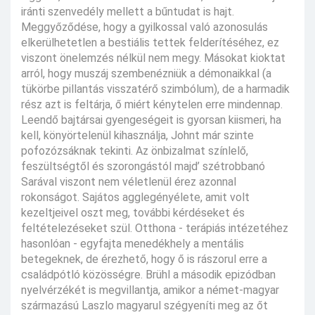
iránti szenvedély mellett a bűntudat is hajt.
Meggyőződése, hogy a gyilkossal való azonosulás
elkerülhetetlen a bestiális tettek felderítéséhez, ez
viszont önelemzés nélkül nem megy. Másokat kioktat
arról, hogy muszáj szembenézniük a démonaikkal (a
tükörbe pillantás visszatérő szimbólum), de a harmadik
rész azt is feltárja, ő miért kénytelen erre mindennap.
Leendő bajtársai gyengeségeit is gyorsan kiismeri, ha
kell, könyörtelenül kihasználja, Johnt már szinte
pofozózsáknak tekinti. Az önbizalmat színlelő,
feszültségtől és szorongástól majd’ szétrobbanó
Sarával viszont nem véletlenül érez azonnal
rokonságot. Sajátos agglegényélete, amit volt
kezeltjeivel oszt meg, további kérdéseket és
feltételezéseket szül. Otthona - terápiás intézetéhez
hasonlóan - egyfajta menedékhely a mentális
betegeknek, de érezhető, hogy ő is rászorul erre a
családpótló közösségre. Brühl a második epizódban
nyelvérzékét is megvillantja, amikor a német-magyar
származású Laszlo magyarul szégyeníti meg az őt