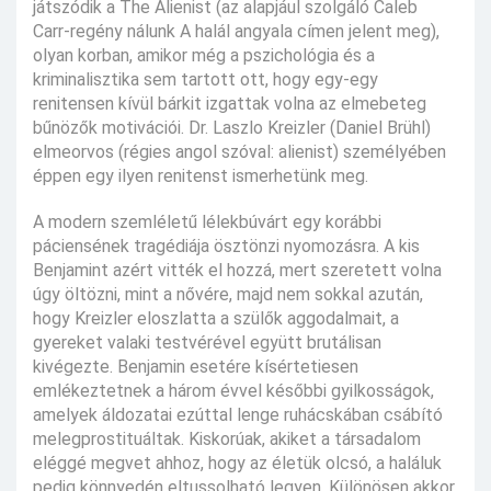
játszódik a The Alienist (az alapjául szolgáló Caleb
Carr-regény nálunk A halál angyala címen jelent meg),
olyan korban, amikor még a pszichológia és a
kriminalisztika sem tartott ott, hogy egy-egy
renitensen kívül bárkit izgattak volna az elmebeteg
bűnözők motivációi. Dr. Laszlo Kreizler (Daniel Brühl)
elmeorvos (régies angol szóval: alienist) személyében
éppen egy ilyen renitenst ismerhetünk meg.
A modern szemléletű lélekbúvárt egy korábbi
páciensének tragédiája ösztönzi nyomozásra. A kis
Benjamint azért vitték el hozzá, mert szeretett volna
úgy öltözni, mint a nővére, majd nem sokkal azután,
hogy Kreizler eloszlatta a szülők aggodalmait, a
gyereket valaki testvérével együtt brutálisan
kivégezte. Benjamin esetére kísértetiesen
emlékeztetnek a három évvel későbbi gyilkosságok,
amelyek áldozatai ezúttal lenge ruhácskában csábító
melegprostituáltak. Kiskorúak, akiket a társadalom
eléggé megvet ahhoz, hogy az életük olcsó, a haláluk
pedig könnyedén eltussolható legyen. Különösen akkor,