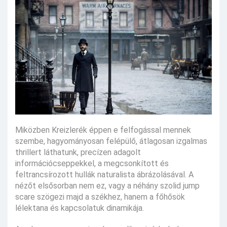
Miközben Kreizlerék éppen e felfogással mennek
szembe, hagyományosan felépülő, átlagosan izgalmas
thrillert láthatunk, precízen adagolt
információcseppekkel, a megcsonkított és
feltrancsírozott hullák naturalista ábrázolásával. A
nézőt elsősorban nem ez, vagy a néhány szolid jump
scare szögezi majd a székhez, hanem a főhősök
lélektana és kapcsolatuk dinamikája.