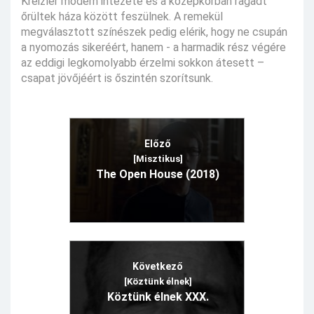
Kreizler modern intézete és a középkorban ragadt
őrültek háza között feszülnek. A remekül
megválasztott színészek pedig elérik, hogy ne csupán
a nyomozás sikeréért, hanem - a harmadik rész végére
az eddigi legkomolyabb érzelmi sokkon átesett –
csapat jövőjéért is őszintén szorítsunk.
Előző
[Misztikus]
The Open House (2018)
Következő
[Köztünk élnek]
Köztünk élnek XXX.