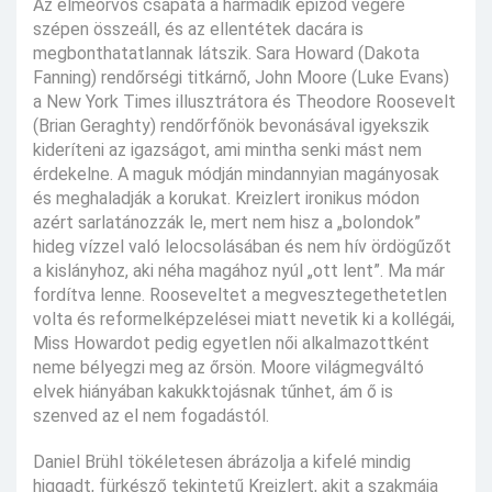
Az elmeorvos csapata a harmadik epizód végére
szépen összeáll, és az ellentétek dacára is
megbonthatatlannak látszik. Sara Howard (Dakota
Fanning) rendőrségi titkárnő, John Moore (Luke Evans)
a New York Times illusztrátora és Theodore Roosevelt
(Brian Geraghty) rendőrfőnök bevonásával igyekszik
kideríteni az igazságot, ami mintha senki mást nem
érdekelne. A maguk módján mindannyian magányosak
és meghaladják a korukat. Kreizlert ironikus módon
azért sarlatánozzák le, mert nem hisz a „bolondok”
hideg vízzel való lelocsolásában és nem hív ördögűzőt
a kislányhoz, aki néha magához nyúl „ott lent”. Ma már
fordítva lenne. Rooseveltet a megvesztegethetetlen
volta és reformelképzelései miatt nevetik ki a kollégái,
Miss Howardot pedig egyetlen női alkalmazottként
neme bélyegzi meg az őrsön. Moore világmegváltó
elvek hiányában kakukktojásnak tűnhet, ám ő is
szenved az el nem fogadástól.
Daniel Brühl tökéletesen ábrázolja a kifelé mindig
higgadt, fürkésző tekintetű Kreizlert, akit a szakmája