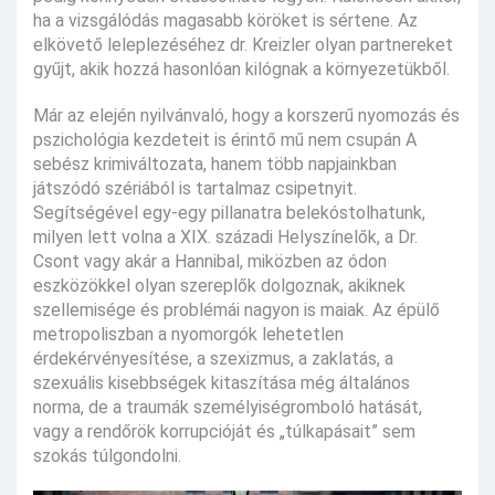
ha a vizsgálódás magasabb köröket is sértene. Az
elkövető leleplezéséhez dr. Kreizler olyan partnereket
gyűjt, akik hozzá hasonlóan kilógnak a környezetükből.
Már az elején nyilvánvaló, hogy a korszerű nyomozás és
pszichológia kezdeteit is érintő mű nem csupán A
sebész krimiváltozata, hanem több napjainkban
játszódó szériából is tartalmaz csipetnyit.
Segítségével egy-egy pillanatra belekóstolhatunk,
milyen lett volna a XIX. századi Helyszínelők, a Dr.
Csont vagy akár a Hannibal, miközben az ódon
eszközökkel olyan szereplők dolgoznak, akiknek
szellemisége és problémái nagyon is maiak. Az épülő
metropoliszban a nyomorgók lehetetlen
érdekérvényesítése, a szexizmus, a zaklatás, a
szexuális kisebbségek kitaszítása még általános
norma, de a traumák személyiségromboló hatását,
vagy a rendőrök korrupcióját és „túlkapásait” sem
szokás túlgondolni.