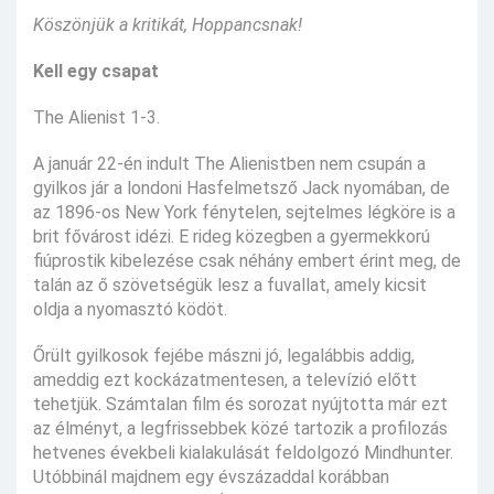
Köszönjük a kritikát, Hoppancsnak!
Kell egy csapat
The Alienist 1-3.
A január 22-én indult The Alienistben nem csupán a
gyilkos jár a londoni Hasfelmetsző Jack nyomában, de
az 1896-os New York fénytelen, sejtelmes légköre is a
brit fővárost idézi. E rideg közegben a gyermekkorú
fiúprostik kibelezése csak néhány embert érint meg, de
talán az ő szövetségük lesz a fuvallat, amely kicsit
oldja a nyomasztó ködöt.
Őrült gyilkosok fejébe mászni jó, legalábbis addig,
ameddig ezt kockázatmentesen, a televízió előtt
tehetjük. Számtalan film és sorozat nyújtotta már ezt
az élményt, a legfrissebbek közé tartozik a profilozás
hetvenes évekbeli kialakulását feldolgozó Mindhunter.
Utóbbinál majdnem egy évszázaddal korábban