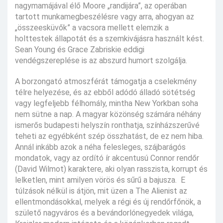
nagymamájával élő Moore „randijára”, az operában
tartott munkamegbeszélésre vagy arra, ahogyan az
„összeesküvők” a vacsora mellett elemzik a
holttestek állapotát és a szemkivájásra használt kést.
Sean Young és Grace Zabriskie eddigi
vendégszereplése is az abszurd humort szolgálja.
A borzongató atmoszférát támogatja a cselekmény
télre helyezése, és az ebből adódó álladó sötétség
vagy legfeljebb félhomály, mintha New Yorkban soha
nem sütne a nap. A magyar közönség számára néhány
ismerős budapesti helyszín ronthatja, színházszerűvé
teheti az egyébként szép összhatást, de ez nem hiba.
Annál inkább azok a néha felesleges, szájbarágós
mondatok, vagy az ordító ír akcentusú Connor rendőr
(David Wilmot) karaktere, aki olyan rasszista, korrupt és
lelketlen, mint amilyen vörös és sűrű a bajusza. E
túlzások nélkül is átjön, mit üzen a The Alienist az
ellentmondásokkal, melyek a régi és új rendőrfőnök, a
születő nagyváros és a bevándorlónegyedek világa,