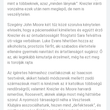
mint a többieknek, azaz „minden lánynak”. Kreizler iránti
vonzalma ezek után nem meglepő, de nem is
veszélytelen.
Szegény John Moore két tűz közé szorulva kénytelen
elviselni, hogy a páciensekkel kíméletes és együtt érző
Kreizler és az öntudatosságát fitogtató Sara felváltva
üti-vágja verbálisan. Luke Evans hihetően hozza az
alkoholista, prostizós férfit, aki szabados életvitele
ellenére gyermeki naivitást és ártatlanságot sugároz. Ő
az, aki leginkább kimutatja érzelmeit, még ha ezt meg
is torolják rajta.
Az ígéretes hármashoz csatlakoznak az Isaacson
testvérek, akiket haladó módszereik mellett zsidó
származásuk miatt is kinéznek az ír katolikus többségű
rendőrségről, valamint Kreizler és Moore harvardi
ismerőse, Roosevelt, akinek alakja most még háttérbe
szorul. A nyomozó társaságról néha a Vesztesek
Klubjára asszociálhatunk, hiszen mind „defektesek”, és