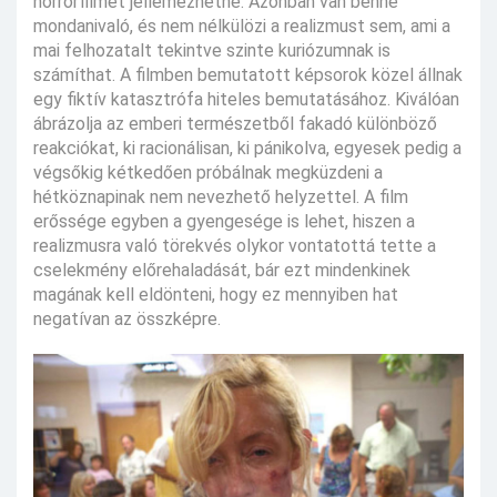
horrorfilmet jellemezhetne. Azonban van benne
mondanivaló, és nem nélkülözi a realizmust sem, ami a
mai felhozatalt tekintve szinte kuriózumnak is
számíthat. A filmben bemutatott képsorok közel állnak
egy fiktív katasztrófa hiteles bemutatásához. Kiválóan
ábrázolja az emberi természetből fakadó különböző
reakciókat, ki racionálisan, ki pánikolva, egyesek pedig a
végsőkig kétkedően próbálnak megküzdeni a
hétköznapinak nem nevezhető helyzettel. A film
erőssége egyben a gyengesége is lehet, hiszen a
realizmusra való törekvés olykor vontatottá tette a
cselekmény előrehaladását, bár ezt mindenkinek
magának kell eldönteni, hogy ez mennyiben hat
negatívan az összképre.