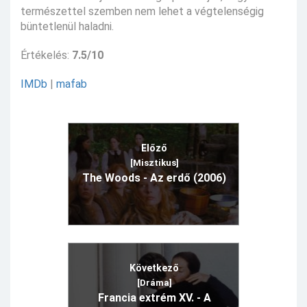
természettel szemben nem lehet a végtelenségig
büntetlenül haladni.
Értékelés:
7.5/10
IMDb
|
mafab
Előző
[Misztikus]
The Woods - Az erdő (2006)
Következő
[Dráma]
Francia extrém XV. - A