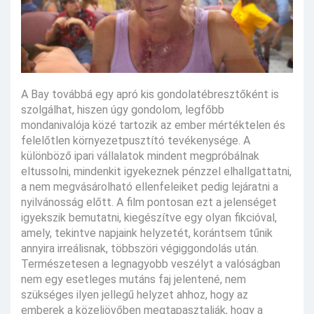
A Bay továbbá egy apró kis gondolatébresztőként is
szolgálhat, hiszen úgy gondolom, legfőbb
mondanivalója közé tartozik az ember mértéktelen és
felelőtlen környezetpusztító tevékenysége. A
különböző ipari vállalatok mindent megpróbálnak
eltussolni, mindenkit igyekeznek pénzzel elhallgattatni,
a nem megvásárolható ellenfeleiket pedig lejáratni a
nyilvánosság előtt. A film pontosan ezt a jelenséget
igyekszik bemutatni, kiegészítve egy olyan fikcióval,
amely, tekintve napjaink helyzetét, korántsem tűnik
annyira irreálisnak, többszöri végiggondolás után.
Természetesen a legnagyobb veszélyt a valóságban
nem egy esetleges mutáns faj jelentené, nem
szükséges ilyen jellegű helyzet ahhoz, hogy az
emberek a közeljövőben megtapasztalják, hogy a