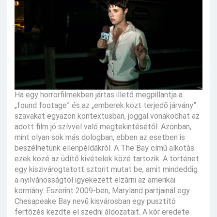
Ha egy horrorfilmekben jártas illető megpillantja a
„found footage” és az „emberek közt terjedő járvány”
szavakat egyazon kontextusban, joggal vonakodhat az
adott film jó szívvel való megtekintésétől. Azonban,
mint olyan sok más dologban, ebben az esetben is
beszélhetünk ellenpéldákról. A The Bay című alkotás
ezek közé az üdítő kivételek közé tartozik. A történet
egy kiszivárogtatott sztorit mutat be, amit mindeddig
a nyilvánosságtól igyekezett elzárni az amerikai
kormány. Eszerint 2009-ben, Maryland partjainál egy
Chesapeake Bay nevű kisvárosban egy pusztító
fertőzés kezdte el szedni áldozatait. A kór eredete