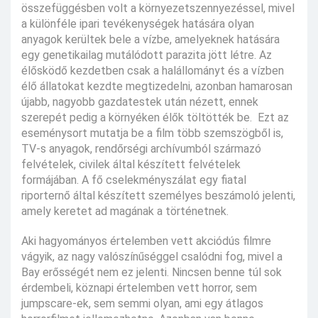
összefüggésben volt a környezetszennyezéssel, mivel
a különféle ipari tevékenységek hatására olyan
anyagok kerültek bele a vízbe, amelyeknek hatására
egy genetikailag mutálódott parazita jött létre. Az
élősködő kezdetben csak a halállományt és a vízben
élő állatokat kezdte megtizedelni, azonban hamarosan
újabb, nagyobb gazdatestek után nézett, ennek
szerepét pedig a környéken élők töltötték be. Ezt az
eseménysort mutatja be a film több szemszögből is,
TV-s anyagok, rendőrségi archívumból származó
felvételek, civilek által készített felvételek
formájában. A fő cselekményszálat egy fiatal
riporternő által készített személyes beszámoló jelenti,
amely keretet ad magának a történetnek.
Aki hagyományos értelemben vett akciódús filmre
vágyik, az nagy valószínűséggel csalódni fog, mivel a
Bay erősségét nem ez jelenti. Nincsen benne túl sok
érdembeli, köznapi értelemben vett horror, sem
jumpscare-ek, sem semmi olyan, ami egy átlagos