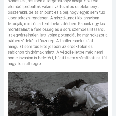
színészek, részben a forgatókönyv hibája. Sokféle
elemből próbáltak valami változatos cselekményt
összerakni, de talán pont ez a baj, hogy egyik sem tud
kibontakozni rendesen. A misztikumot kb. annyiban
letudják, mint én a fenti bekezdésben. Kapunk egy kis
moralizálást a felelősség és a sors szembeállításáról,
itt egyértelműen lett volna potenciál, ha már sokszor a
párbeszédeké a főszerep. A thrilleresnek szánt
hangulat sem tud kiteljesedni az érdektelen és
sablonos tinidrámák miatt. A végkifejletbe még némi
home invasion is belefért, bár itt sem számíthatunk túl
nagy feszültségre.