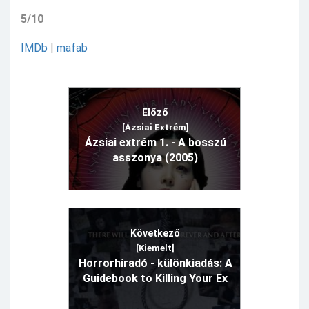
5/10
IMDb
|
mafab
Előző
[Ázsiai Extrém]
Ázsiai extrém 1. - A bosszú
asszonya (2005)
Következő
[Kiemelt]
Horrorhíradó - különkiadás: A
Guidebook to Killing Your Ex