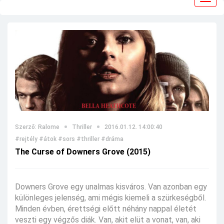
navig
Szerző: Ralome
Thriller
2016.01.12. 14:00:40
#rejtély
#átok
#sors
#thriller
#dráma
The Curse of Downers Grove (2015)
Downers Grove egy unalmas kisváros. Van azonban egy
különleges jelenség, ami mégis kiemeli a szürkeségből.
Minden évben, érettségi előtt néhány nappal életét
veszti egy végzős diák. Van, akit elüt a vonat, van, aki