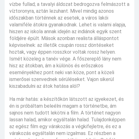
vízbe fullad; a tavalyi áldozat bedrogozva felmászott a
víztoronyra, aztán lezuhant. Mivel mindig azonos
időszakban történnek az esetek, a város lakói
valamiféle átokra gyanakodnak. Lehet is valami alapja,
hiszen az iskola annak idején az indiánok egyik szent
földjére épült. Mások azonban realista álláspontot
képviselnek: az illetők csupán rossz döntéseket
hoztak, vagy éppen rosszkor voltak rossz helyen.
Ismét közeleg a tanév vége. A főszereplő lány nem
hisz az átokban, ám a különös és erőszakos
eseményekhez pont neki van köze, pont a közeli
ismerősei szenvednek sérüléseket. Vajon sikerül
kiszabadulni az átok hatása alól?
Ha már hatás: a készítőkön látszott az igyekezet, és
én is próbáltam beleélni magam a történetbe, ám
sajnos nem tudott lekötni a film. A történet nagyon
lassan halad, amikor egyáltalán halad. Tulajdonképpen
az egész film egy várakozás a végkifejletre, és ez a
várakozás egyáltalán nem izgalmas. Ez részben a