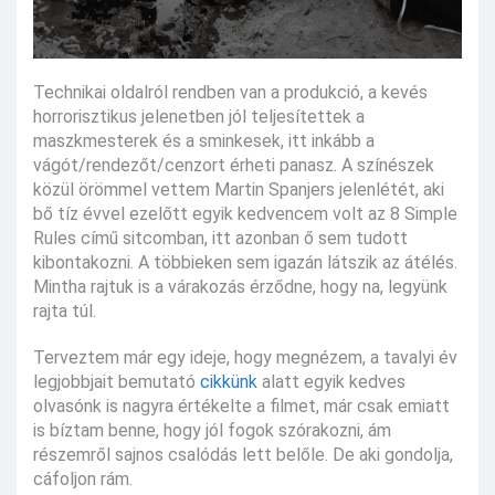
Technikai oldalról rendben van a produkció, a kevés
horrorisztikus jelenetben jól teljesítettek a
maszkmesterek és a sminkesek, itt inkább a
vágót/rendezőt/cenzort érheti panasz. A színészek
közül örömmel vettem Martin Spanjers jelenlétét, aki
bő tíz évvel ezelőtt egyik kedvencem volt az 8 Simple
Rules című sitcomban, itt azonban ő sem tudott
kibontakozni. A többieken sem igazán látszik az átélés.
Mintha rajtuk is a várakozás érződne, hogy na, legyünk
rajta túl.
Terveztem már egy ideje, hogy megnézem, a tavalyi év
legjobbjait bemutató
cikkünk
alatt egyik kedves
olvasónk is nagyra értékelte a filmet, már csak emiatt
is bíztam benne, hogy jól fogok szórakozni, ám
részemről sajnos csalódás lett belőle. De aki gondolja,
cáfoljon rám.