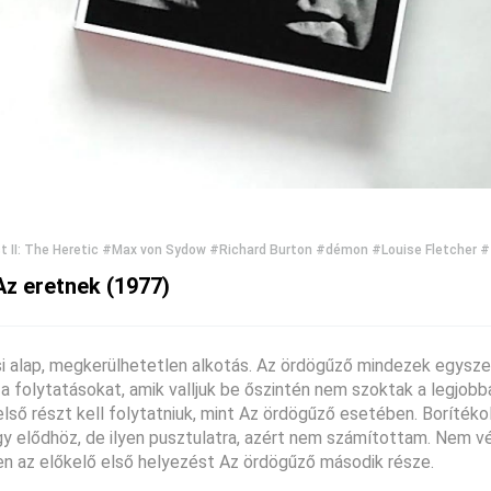
 II: The Heretic
#Max von Sydow
#Richard Burton
#démon
#Louise Fletcher
#
 Az eretnek (1977)
ási alap, megkerülhetetlen alkotás. Az ördögűző mindezek egysze
a folytatásokat, amik valljuk be őszintén nem szoktak a legjobban
első részt kell folytatniuk, mint Az ördögűző esetében. Borítéko
gy elődhöz, de ilyen pusztulatra, azért nem számítottam. Nem vé
n az előkelő első helyezést Az ördögűző második része.