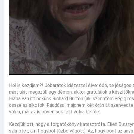
Hol is kezdjem?! Jóbarátok idézettel élve: óóó, te jóságos 
mint akit megszáll egy démon, akkor gratulálok a készítőkn
Hiába van itt nekünk Richard Burton (aki szerintem végig r
össze az alkotók. Ráadásul majdnem két órán át szenvedtet
volna, már az is bőven sok lett volna belőle.
Kezdjük ott, hogy a forgatókönyv katasztrófa. Ellen Bursty
szkriptet, amit egyből tűzbe vágott). Az, hogy pont az any