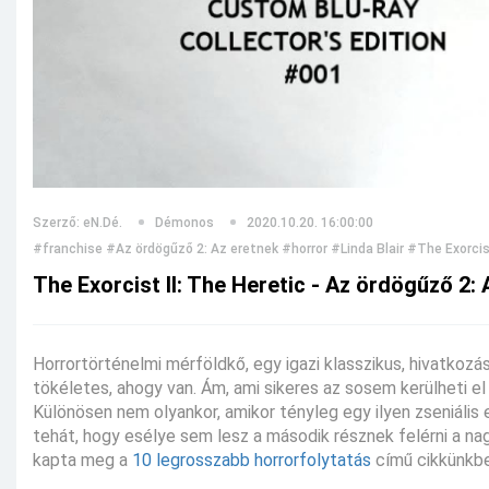
Szerző: eN.Dé.
Démonos
2020.10.20. 16:00:00
#franchise
#Az ördögűző 2: Az eretnek
#horror
#Linda Blair
#The Exorcist
The Exorcist II: The Heretic - Az ördögűző 2:
Horrortörténelmi mérföldkő, egy igazi klasszikus, hivatkoz
tökéletes, ahogy van. Ám, ami sikeres az sosem kerülheti el 
Különösen nem olyankor, amikor tényleg egy ilyen zseniális 
tehát, hogy esélye sem lesz a második résznek felérni a na
kapta meg a
10 legrosszabb horrorfolytatás
című cikkünkbe