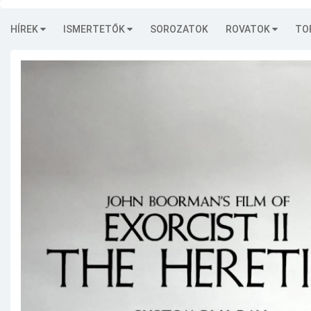
HÍREK
ISMERTETŐK
SOROZATOK
ROVATOK
TO