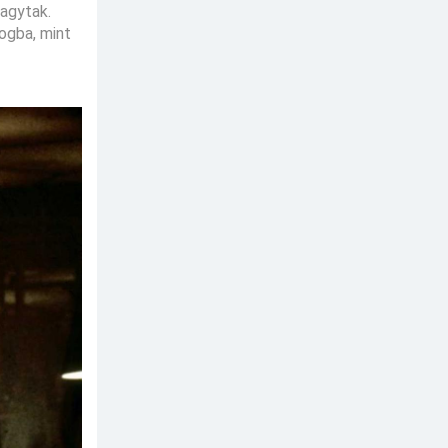
hagytak.
logba, mint