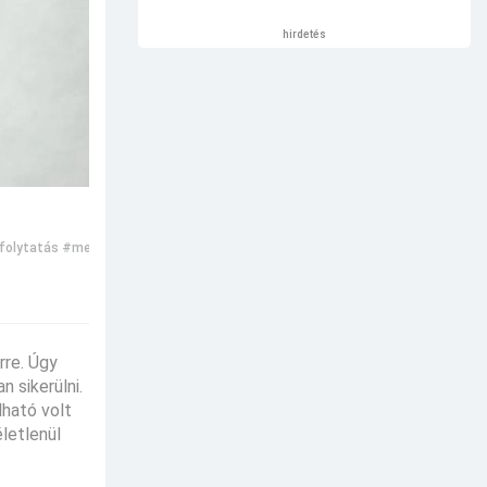
hirdetés
folytatás
#megszállás
#ördögűzés
#The Exorcist
#Az ördögűző
rre. Úgy
 sikerülni.
lható volt
letlenül