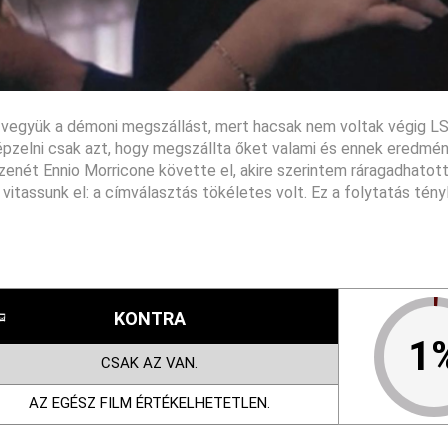
n vegyük a démoni megszállást, mert hacsak nem voltak végig 
pzelni csak azt, hogy megszállta őket valami és ennek eredmén
zenét Ennio Morricone követte el, akire szerintem ráragadhatott
 vitassunk el: a címválasztás tökéletes volt. Ez a folytatás tén
KONTRA
1
CSAK AZ VAN.
AZ EGÉSZ FILM ÉRTÉKELHETETLEN.