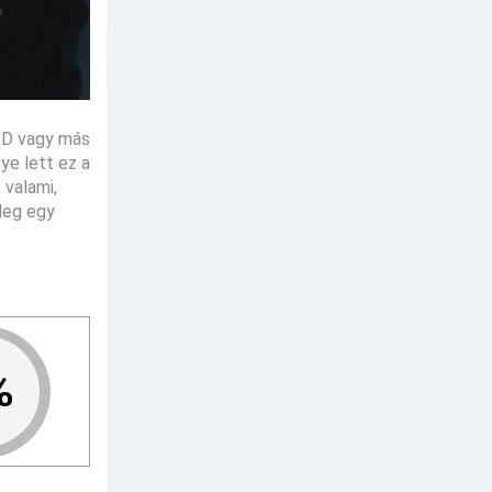
LSD vagy más
ye lett ez a
 valami,
yleg egy
%