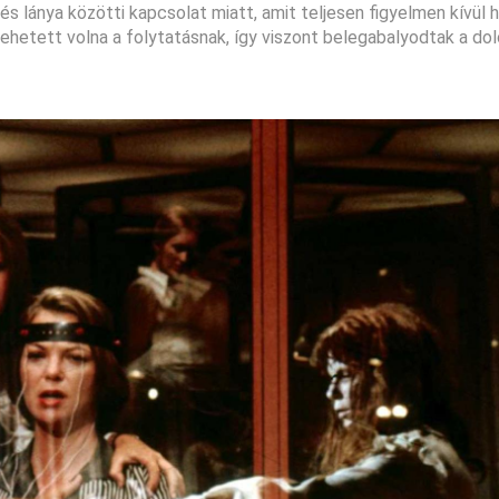
 és lánya közötti kapcsolat miatt, amit teljesen figyelmen kívül 
lehetett volna a folytatásnak, így viszont belegabalyodtak a do