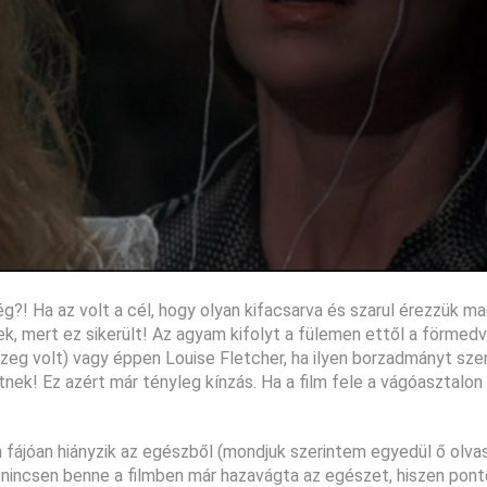
ég?! Ha az volt a cél, hogy olyan kifacsarva és szarul érezzük m
ek, mert ez sikerült! Az agyam kifolyt a fülemen ettől a förmedv
észeg volt) vagy éppen Louise Fletcher, ha ilyen borzadmányt sz
nek! Ez azért már tényleg kínzás. Ha a film fele a vágóasztalo
n fájóan hiányzik az egészből (mondjuk szerintem egyedül ő olva
a nincsen benne a filmben már hazavágta az egészet, hiszen pon