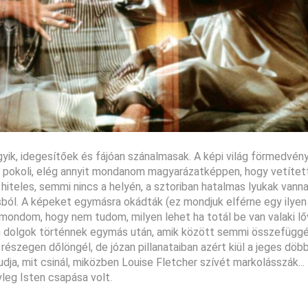
ik, idegesítőek és fájóan szánalmasak. A képi világ förmedvény
n pokoli, elég annyit mondanom magyarázatképpen, hogy vetített 
iteles, semmi nincs a helyén, a sztoriban hatalmas lyukak van
sból. A képeket egymásra okádták (ez mondjuk elférne egy ilyen 
 mondom, hogy nem tudom, milyen lehet ha totál be van valaki lő
om dolgok történnek egymás után, amik között semmi összefüggé
részegen dőlöngél, de józan pillanataiban azért kiül a jeges döb
udja, mit csinál, miközben Louise Fletcher szívét markolásszák...
yleg Isten csapása volt.