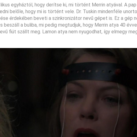
kus egyháztól, hogy derítse ki, mi történt Merrin atyával. A pap 
szedni belőle, hogy mi is történt vele. Dr. Tuskin mindenféle unort
ése érdekében beveti a szinkronizátor nevű gépet is. Ez a gép 
 is beszáll a buliba, mi pedig megtudjuk, hogy Merrin atya 40 évve
vű fiút szállt meg. Lamon atya nem nyugodhat, így elmegy meg