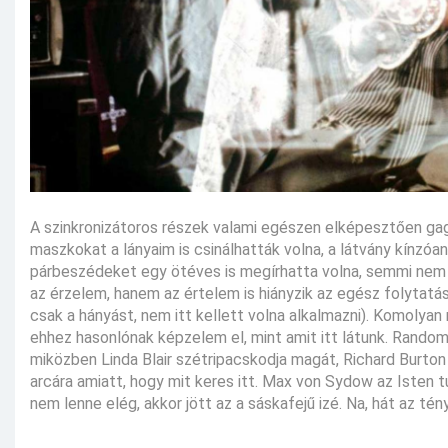
A szinkronizátoros részek valami egészen elképesztően gagy
maszkokat a lányaim is csinálhatták volna, a látvány kínzóa
párbeszédeket egy ötéves is megírhatta volna, semmi nem h
az érzelem, hanem az értelem is hiányzik az egész folytatá
csak a hányást, nem itt kellett volna alkalmazni). Komolyan
ehhez hasonlónak képzelem el, mint amit itt látunk. Rand
miközben Linda Blair szétripacskodja magát, Richard Burton 
arcára amiatt, hogy mit keres itt. Max von Sydow az Isten t
nem lenne elég, akkor jött az a sáskafejű izé. Na, hát az tén