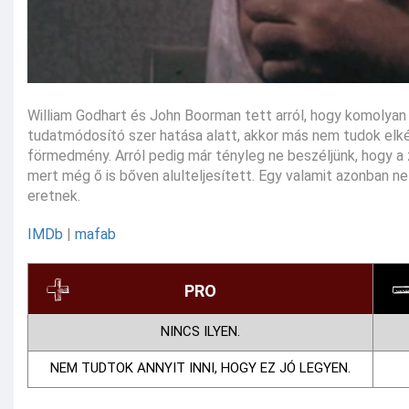
William Godhart és John Boorman tett arról, hogy komolya
tudatmódosító szer hatása alatt, akkor más nem tudok elké
förmedmény. Arról pedig már tényleg ne beszéljünk, hogy a 
mert még ő is bőven alulteljesített. Egy valamit azonban ne
eretnek.
IMDb
|
mafab
PRO
NINCS ILYEN.
NEM TUDTOK ANNYIT INNI, HOGY EZ JÓ LEGYEN.