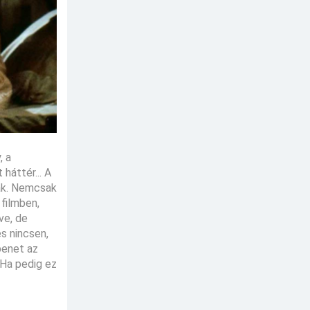
, a
háttér... A
nak. Nemcsak
filmben,
ve, de
s nincsen,
benet az
 Ha pedig ez