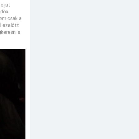
eljut
odox
nem csak a
l ezelőtt
keresni a