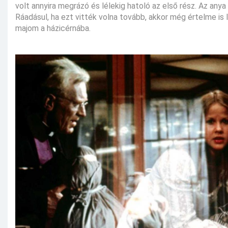
volt annyira megrázó és lélekig hatoló az első rész. Az anya
Ráadásul, ha ezt vitték volna tovább, akkor még értelme is 
majom a házicérnába.