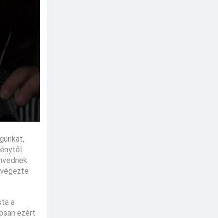
agunkat,
énytől.
envednek
n végezte
sta a
tosan ezért