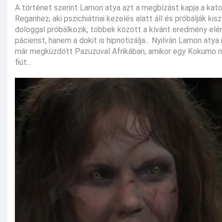
A történet szerint Lamon atya azt a megbízást kapja a katoli
Reganhez, aki pszichiátriai kezelés alatt áll és próbálják ki
dologgal próbálkozik, többek között a kívánt eredmény elér
pácienst, hanem a dokit is hipnotizálja... Nyilván Lamon atya
már megküzdött Pazuzuval Afrikában, amikor egy Kokumo ne
fiút...