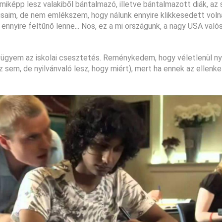
 miképp lesz valakiből bántalmazó, illetve bántalmazott diák, a
tusaim, de nem emlékszem, hogy nálunk ennyire klikkesedett volna 
nnyire feltűnő lenne... Nos, ez a mi országunk, a nagy USA való
zívügyem az iskolai csesztetés. Reménykedem, hogy véletlenül nyú
em, de nyilvánvaló lesz, hogy miért), mert ha ennek az ellenke