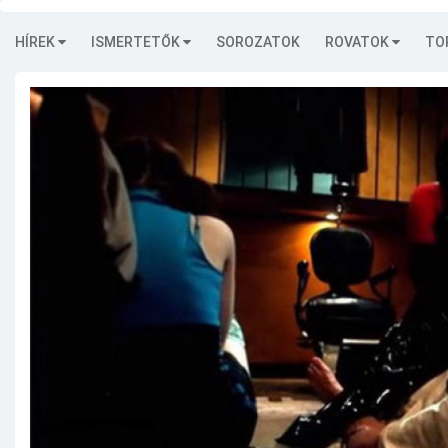
HÍREK
ISMERTETŐK
SOROZATOK
ROVATOK
TO