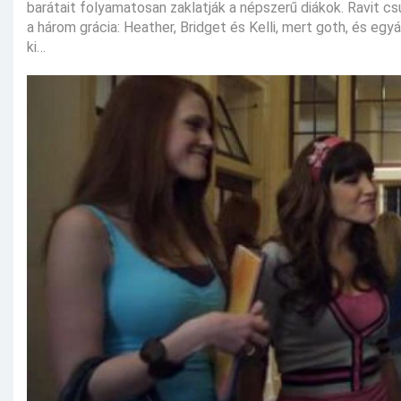
barátait folyamatosan zaklatják a népszerű diákok. Ravit csu
a három grácia: Heather, Bridget és Kelli, mert goth, és eg
ki…