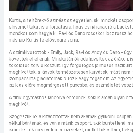
Kurtis, a feltörekvő színész az egyetlen, aki mindkét csopor
elnyomottakat is a forgatásra, hogy csináljanak róla backsta
menőket sem hagyja ki. Ravi és Dane rosszkor lesz rossz he
másnap Kurtis felelősségre vonja.
A számkivetettek - Emily, Jack, Ravi és Andy és Dane - úgy d
követtek el ellenük. Minekután ők odafigyeltek az órákon, i
tökéletes terv elkészült. Így fergeteges jelmezes házibulit
meghívottak, a lányok természetesen kurvásak, mást nem i
izompacsirta gladiátornak öltözik vagy tógát ölt. Az egyetlen
iszik az előre megmérgezett puncsba, és eszméletét veszti,
A tinik egymáshoz láncolva ébrednek, sokuk arcán olyan érte
meghívót.
Szögezzük le: a kitaszítottak nem akarnak gyilkolni, csupán
nélkül bántanak, és van a másik csoport, akik büntetlenül 
ismertették meg velem a lúzereket, mellettük álltam, bekup