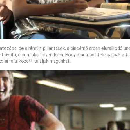
tozóba, de a rémült pillantások, a pincérnő arcán eluralkodó un
zt üvölti, ő nem akart ilyen lenni. Hogy már most felizgassák a fa
lai falai között találjuk magunkat.