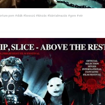
orture porn
#diák
#bosszú
#kínzás
#bántalmazás
#gore
#vér