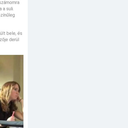
z számomra
a suli.
színűleg
lt bele, és
zője derül