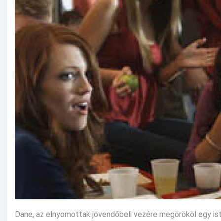
Dane, az elnyomottak jövendőbeli vezére megörököl egy ist