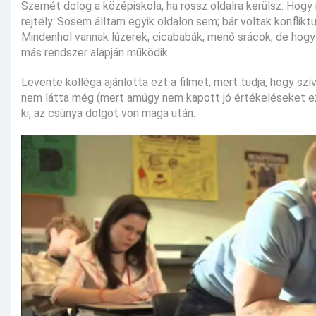
Szemét dolog a középiskola, ha rossz oldalra kerülsz. Hogy
rejtély. Sosem álltam egyik oldalon sem; bár voltak konflik
Mindenhol vannak lúzerek, cicababák, menő srácok, de hogy e
más rendszer alapján működik.
Levente kolléga ajánlotta ezt a filmet, mert tudja, hogy s
nem látta még (mert amúgy nem kapott jó értékeléseket ez s
ki, az csúnya dolgot von maga után.