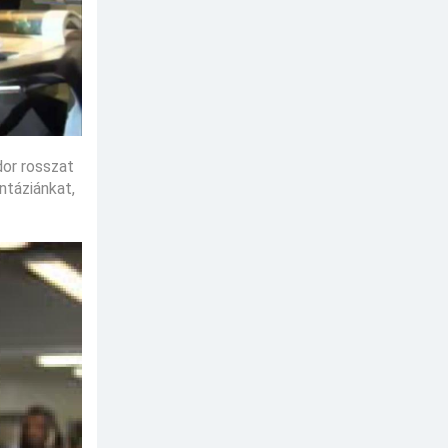
dor rosszat
ntáziánkat,