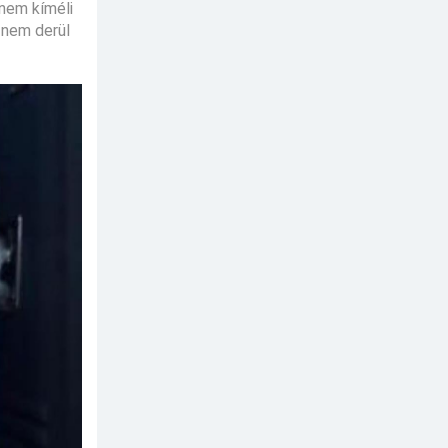
 nem kíméli
 nem derül