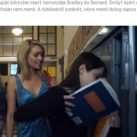
pán bőrszíne miatt terrorizálja Bradley és Bernard. Emilyt azért
yáltalán nem menő. A többiekről konkrét, vérre menő dolog sajnos