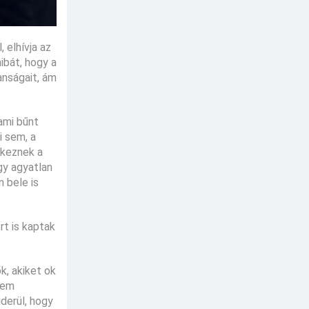
 elhívja az
ibát, hogy a
anságait, ám
lami bűnt
i sem, a
rkeznek a
gy agyatlan
n bele is
rt is kaptak
k, akiket ok
nem
derül, hogy