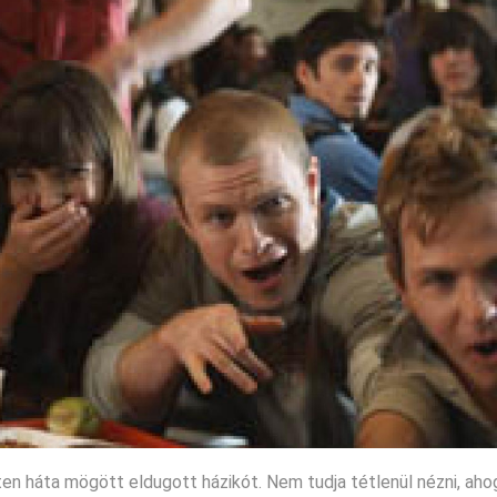
en háta mögött eldugott házikót. Nem tudja tétlenül nézni, aho