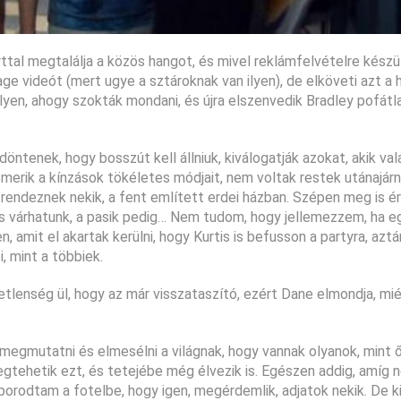
ttal megtalálja a közös hangot, és mivel reklámfelvételre készül,
ge videót (mert ugye a sztároknak van ilyen), de elköveti azt a h
lyen, ahogy szokták mondani, és újra elszenvedik Bradley pofátl
öntenek, hogy bosszút kell állniuk, kiválogatják azokat, akik va
smerik a kínzások tökéletes módjait, nem voltak restek utánajárn
 rendeznek nekik, a fent említett erdei házban. Szépen meg is é
s várhatunk, a pasik pedig… Nem tudom, hogy jellemezzem, ha e
, amit el akartak kerülni, hogy Kurtis is befusson a partyra, aztá
 mint a többiek.
tlenség ül, hogy az már visszataszító, ezért Dane elmondja, mié
 megmutatni és elmesélni a világnak, hogy vannak olyanok, mint ő
megtehetik ezt, és tetejébe még élvezik is. Egészen addig, amíg 
orodtam a fotelbe, hogy igen, megérdemlik, adjatok nekik. De ki