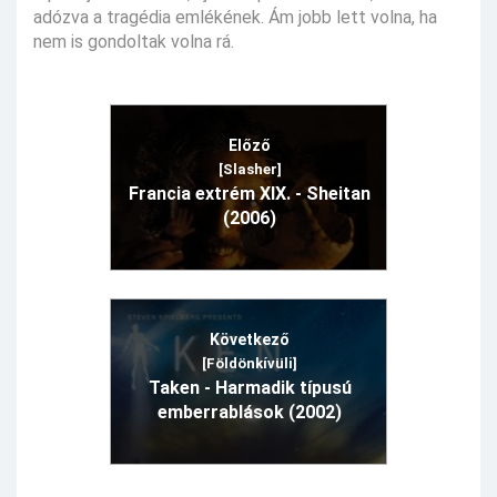
adózva a tragédia emlékének. Ám jobb lett volna, ha
nem is gondoltak volna rá.
Előző
[Slasher]
Francia extrém XIX. - Sheitan
(2006)
Következő
[Földönkívüli]
Taken - Harmadik típusú
emberrablások (2002)