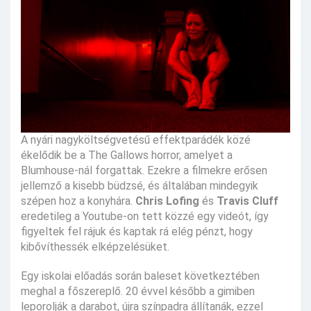
A nyári nagyköltségvetésű effektparádék közé
ékelődik be a The Gallows horror, amelyet a
Blumhouse-nál forgattak. Ezekre a filmekre erősen
jellemző a kisebb büdzsé, és általában mindegyik
szépen hoz a konyhára.
Chris Lofing
és
Travis Cluff
eredetileg a Youtube-on tett közzé egy videót, így
figyeltek fel rájuk és kaptak rá elég pénzt, hogy
kibővíthessék elképzelésüket.
Egy iskolai előadás során baleset következtében
meghal a főszereplő. 20 évvel később a gimiben
leporolják a darabot, újra színpadra állítanák, ezzel