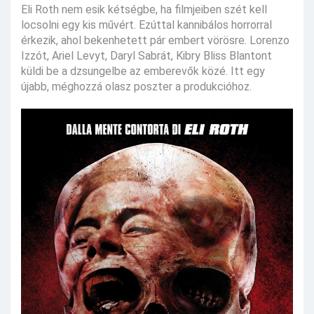
Eli Roth nem esik kétségbe, ha filmjeiben szét kell
locsolni egy kis művért. Ezúttal kannibálos horrorral
érkezik, ahol bekenhetett pár embert vörösre. Lorenzo
Izzót, Ariel Levyt, Daryl Sabrát, Kibry Bliss Blantont
küldi be a dzsungelbe az emberevők közé. Itt egy
újabb, méghozzá olasz poszter a produkcióhoz.