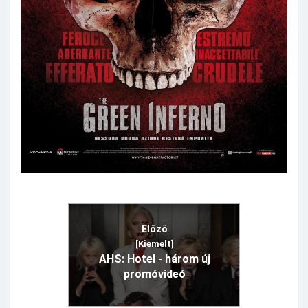
Előző
[Kiemelt]
AHS: Hotel - három új
promóvideó