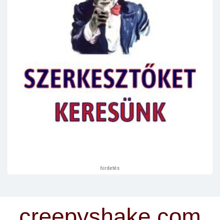
hirdetés
creepyshake.com