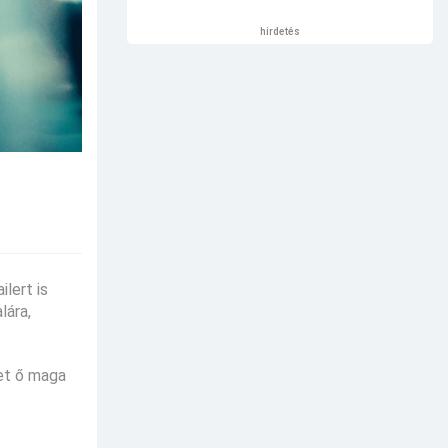
hirdetés
ilert is
lára,
ket ő maga