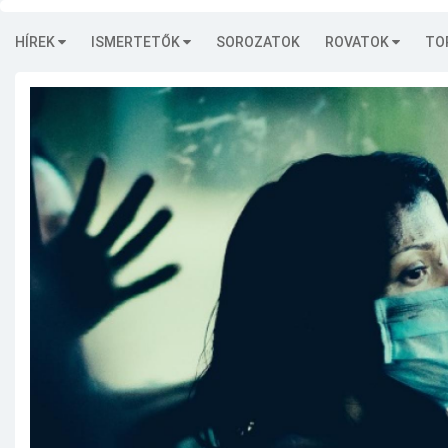
HÍREK
ISMERTETŐK
SOROZATOK
ROVATOK
TO