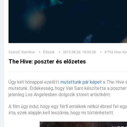
Szerző: Koimbra
Érkezik
2015.08.20. 18:00:58
#The Hive
#p
The Hive: poszter és előzetes
Úgy két hónappal ezelőtt
mutattunk pár képet
a The Hive sc
mutatunk. Érdekesség, hogy Van Saro készítette a posztert, 
jelenleg Los Angelesben dolgozik street artistként.
A film úgy indul, hogy egy férfi emlékek nélkül ébred fel 
írta, ezek alapján kell leszűrnie, hogy mi történhetett.