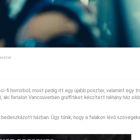
oszter
i-fi horrorból, most pedig itt egy újabb poszter, valamint egy tra
aki fiatalon Vancouverben graffitiket készített néhány ház olda
egy bedeszkázott házban. Úgy tűnik, hogy a falakon lévő szövege