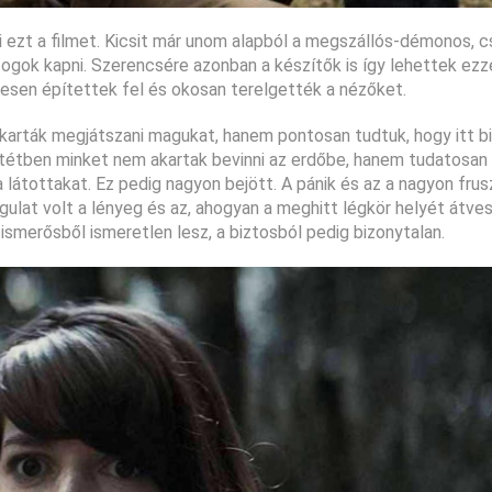
zt a filmet. Kicsit már unom alapból a megszállós-démonos, cs
fogok kapni. Szerencsére azonban a készítők is így lehettek ezz
sen építettek fel és okosan terelgették a nézőket.
akarták megjátszani magukat, hanem pontosan tudtuk, hogy itt b
ntétben minket nem akartak bevinni az erdőbe, hanem tudatosan 
 látottakat. Ez pedig nagyon bejött. A pánik és az a nagyon frus
ulat volt a lényeg és az, ahogyan a meghitt légkör helyét átves
smerősből ismeretlen lesz, a biztosból pedig bizonytalan.