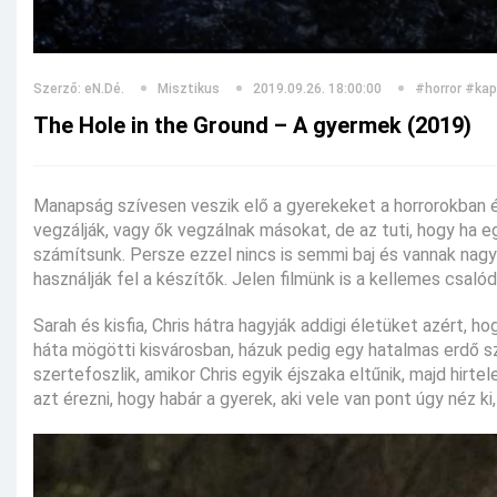
Szerző: eN.Dé.
Misztikus
2019.09.26. 18:00:00
#horror
#kap
The Hole in the Ground – A gyermek (2019)
Manapság szívesen veszik elő a gyerekeket a horrorokban é
vegzálják, vagy ők vegzálnak másokat, de az tuti, hogy ha eg
számítsunk. Persze ezzel nincs is semmi baj és vannak nagy
használják fel a készítők. Jelen filmünk is a kellemes csal
Sarah és kisfia, Chris hátra hagyják addigi életüket azért, 
háta mögötti kisvárosban, házuk pedig egy hatalmas erdő sz
szertefoszlik, amikor Chris egyik éjszaka eltűnik, majd hir
azt érezni, hogy habár a gyerek, aki vele van pont úgy néz ki