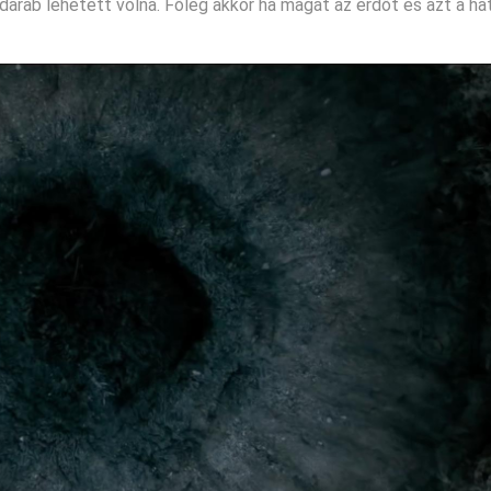
 darab lehetett volna. Főleg akkor ha magát az erdőt és azt a h