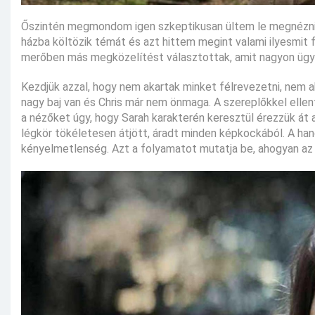
Őszintén megmondom igen szkeptikusan ültem le megnézni e
házba költözik témát és azt hittem megint valami ilyesmit 
merőben más megközelítést választottak, amit nagyon ügye
Kezdjük azzal, hogy nem akartak minket félrevezetni, nem 
nagy baj van és Chris már nem önmaga. A szereplőkkel elle
a nézőket úgy, hogy Sarah karakterén keresztül érezzük át a
légkör tökéletesen átjött, áradt minden képkockából. A hang
kényelmetlenség. Azt a folyamatot mutatja be, ahogyan az i