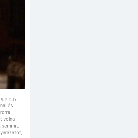
empó egy
onal és
rorra
t volna
á semmit.
gyarázatot,