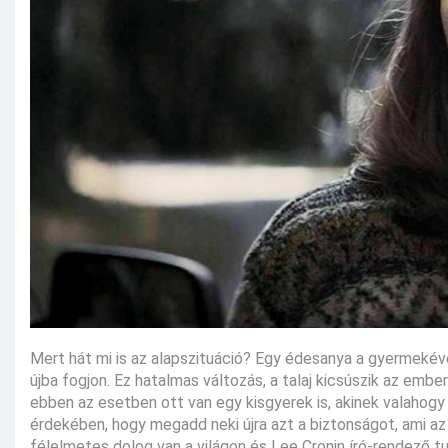
Mert hát mi is az alapszituáció? Egy édesanya a gyermekével
újba fogjon. Ez hatalmas változás, a talaj kicsúszik az ember
ebben az esetben ott van egy kisgyerek is, akinek valahogy
érdekében, hogy megadd neki újra azt a biztonságot, ami 
félelmetes dolog van a világon és Lee Cronin író-rendező tud