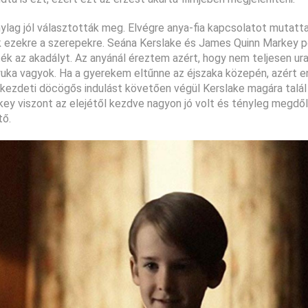
nylag jól választották meg. Elvégre anya-fia kapcsolatot mutatta
ak ezekre a szerepekre. Seána Kerslake és James Quinn Markey p
tték az akadályt. Az anyánál éreztem azért, hogy nem teljesen ura
uka vagyok. Ha a gyerekem eltűnne az éjszaka közepén, azért en
A kezdeti döcögős indulást követően végül Kerslake magára talál
ey viszont az elejétől kezdve nagyon jó volt és tényleg megdőln
tő.