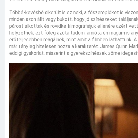
Többé-kevésbé sikerült is ez neki, a főszereplőket is viszo
minden azon állt vagy bukott, hogy jó színészeket találjan
párost alkottak és rövidke filmográfiájuk ellenére azért ve
helyzetnek, ezt főleg azóta tudom, amióta én magam is any
erőteljesebben reagálnék, mint amit a filmben láthattunk. 
már tényleg hitelesen hozza a karakterét. James Quinn Mark
eddigi gyakorlat, miszerint a gyerekszínészek zöme idegesí