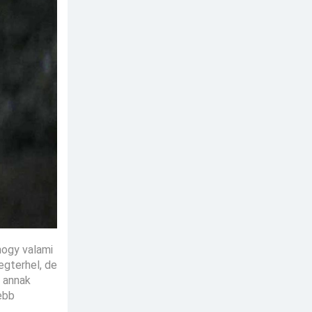
hogy valami
megterhel, de
t annak
ebb