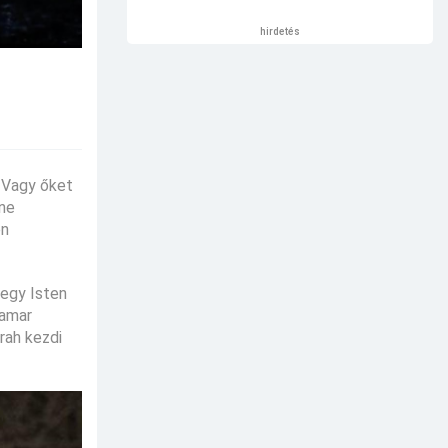
hirdetés
. Vagy őket
 ne
en
 egy Isten
hamar
rah kezdi