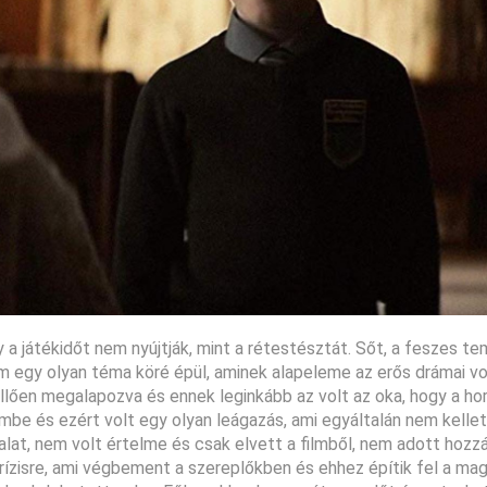
 a játékidőt nem nyújtják, mint a rétestésztát. Sőt, a feszes t
film egy olyan téma köré épül, aminek alapeleme az erős drámai v
llően megalapozva és ennek leginkább az volt az oka, hogy a hor
lmbe és ezért volt egy olyan leágazás, ami egyáltalán nem kellet
nalat, nem volt értelme és csak elvett a filmből, nem adott hozz
krízisre, ami végbement a szereplőkben és ehhez építik fel a ma