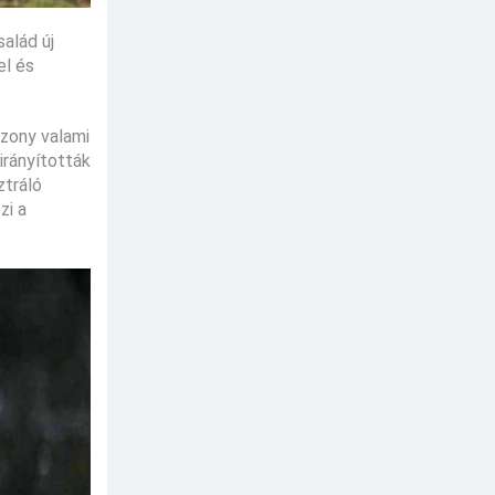
alád új
el és
izony valami
irányították
ztráló
zi a