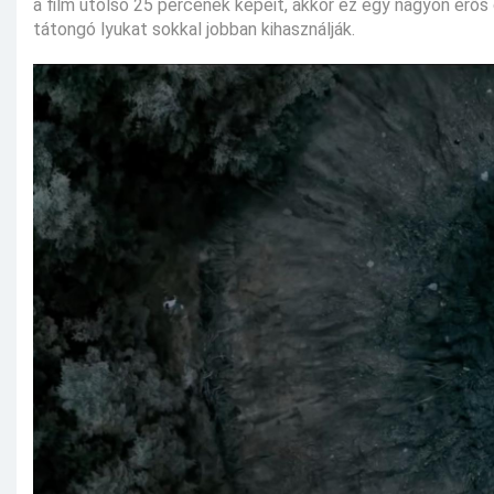
a film utolsó 25 percének képeit, akkor ez egy nagyon erős
tátongó lyukat sokkal jobban kihasználják.