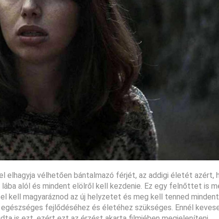
 elhagyja vélhetően bántalmazó férjét, az addigi életét azért, 
 lába alól és mindent elölről kell kezdenie. Ez egy felnőttet is 
 el kell magyaráznod az új helyzetet és meg kell tenned minden
az egészséges fejlődéséhez és életéhez szükséges. Ennél keves
ta is ezt, ezért ezt az érzést akarta filmjében megjeleníteni.