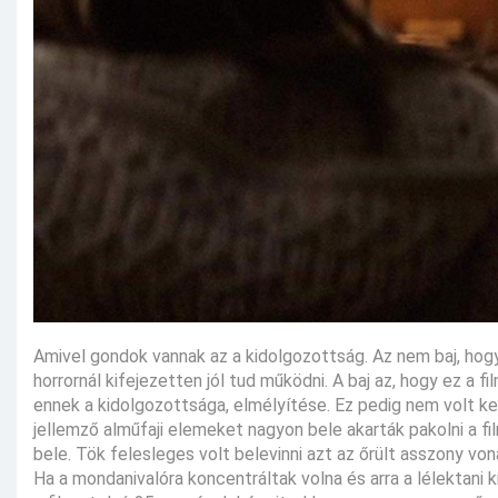
Amivel gondok vannak az a kidolgozottság. Az nem baj, hogy
horrornál kifejezetten jól tud működni. A baj az, hogy ez a 
ennek a kidolgozottsága, elmélyítése. Ez pedig nem volt ke
jellemző alműfaji elemeket nagyon bele akarták pakolni a fi
bele. Tök felesleges volt belevinni azt az őrült asszony vo
Ha a mondanivalóra koncentráltak volna és arra a lélektani 