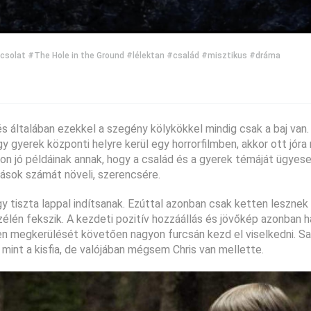
csolat
#The Hole in the Ground
#lélektan
#család
#misztikus
#dráma
s általában ezekkel a szegény kölykökkel mindig csak a baj van
y gyerek központi helyre kerül egy horrorfilmben, akkor ott jóra
on jó példáinak annak, hogy a család és a gyerek témáját ügyes
ódások számát növeli, szerencsére.
hogy tiszta lappal indítsanak. Ezúttal azonban csak ketten lesznek
élén fekszik. A kezdeti pozitív hozzáállás és jövőkép azonban 
telen megkerülését követően nagyon furcsán kezd el viselkedni. Sa
, mint a kisfia, de valójában mégsem Chris van mellette.