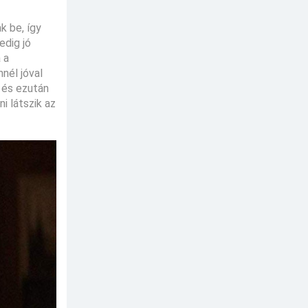
k be, így
edig jó
 a
nél jóval
 és ezután
i látszik az