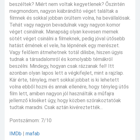
beszéltek? Miért nem voltak kegyetlenek? Őszintén
megmondom, nagyon kiábrándító véget találtak a
filmnek és sokkal jobban örültem volna, ha bevállalósak.
Tehát vagy nagyon bevadulnak vagy nagyon komor
véget csinálnak. Manapság olyan kevesen mernek
sötét véget csinálni a filmeknek, pedig jóval ütősebb
hatást érnének el vele, ha lépnének egy merészet.
Vagy felőlem átmehetnek totál dilisbe, hiszen úgyis
tudnak a társadalomról és komolyabb témákról
beszélni. Mindegy, hogyan csak rázzanak fel! Itt
azonban olyan lapos lett a végkifejlet, mint a rajzlap.
Kár érte, tényleg, mert sokkal jobbat is ki lehetett
volna ebből hozni és annak ellenére, hogy tényleg ütős
film lett, amiben nagyon jól használták a műfajra
jellemző kliséket úgy, hogy közben szórakoztatóak
tudtak maradni. Csak aztán kivéreztették...
Pontszámom: 7/10
IMDb
|
mafab