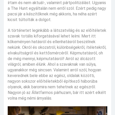
írtam és nem aktuál-, valamint pártpolitizálást. Ugyanis
a The Hunt egyáltalán nem erről szól. Ezért pedig nagy
pacsi jár a készítőknek még akkoris, ha néha azért
kicsit túltolták a dolgot.
A történetet leginkább a látszatvilág és az előítéletek
szavak totális kiforgatásával lehet leírni. Mert itt
kőkeményen hatásról és ellenhatásról beszélnek
nekünk. Okról és okozatról, különbségekről, ítéletekről,
elvakultságról és kettősmércéről. Képmutatásról, oh
de még mennyi, képmutatásról! Arról az álcázott
világról, amiben élünk. Ahol a szavaknak van súlya,
ugyanakkor még sincsen. Valamint arról szól, hogyan
keverednek bele ebbe az egész, oldalak közötti,
nagyon sokszor előítéletekből építkező háborúba
olyanok, akik baromira nem tehetnek az egészről.
Nagyon jó az Állatfarmos párhuzam, bár itt azért elkélt
volna még némi árnyalás.