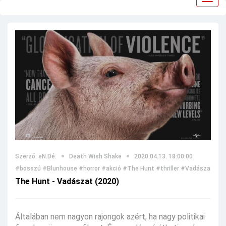
navig
Szerző: eN.Dé.
Death Wish Shake
2020.04.13. 18:00:00
#bosszú
#Blunhouse
#horror
#akció
#The Hunt
#thriller
#Vadászat
#tá
The Hunt - Vadászat (2020)
Általában nem nagyon rajongok azért, ha nagy politikai