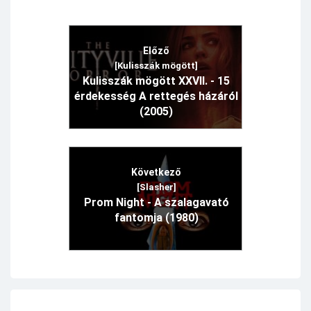
Előző
[Kulisszák mögött]
Kulisszák mögött XXVII. - 15
érdekesség A rettegés házáról
(2005)
Következő
[Slasher]
Prom Night - A szalagavató
fantomja (1980)