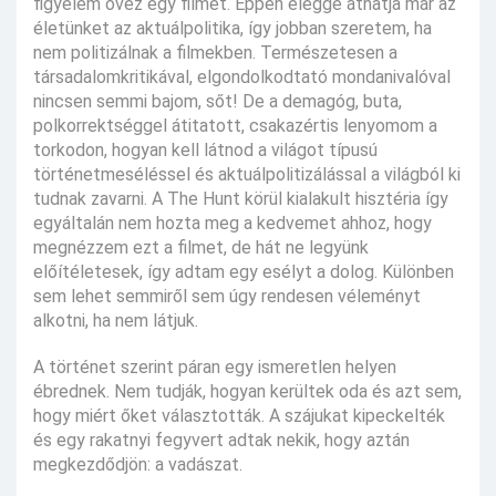
figyelem övez egy filmet. Éppen eléggé áthatja már az
életünket az aktuálpolitika, így jobban szeretem, ha
nem politizálnak a filmekben. Természetesen a
társadalomkritikával, elgondolkodtató mondanivalóval
nincsen semmi bajom, sőt! De a demagóg, buta,
polkorrektséggel átitatott, csakazértis lenyomom a
torkodon, hogyan kell látnod a világot típusú
történetmeséléssel és aktuálpolitizálással a világból ki
tudnak zavarni. A The Hunt körül kialakult hisztéria így
egyáltalán nem hozta meg a kedvemet ahhoz, hogy
megnézzem ezt a filmet, de hát ne legyünk
előítéletesek, így adtam egy esélyt a dolog. Különben
sem lehet semmiről sem úgy rendesen véleményt
alkotni, ha nem látjuk.
A történet szerint páran egy ismeretlen helyen
ébrednek. Nem tudják, hogyan kerültek oda és azt sem,
hogy miért őket választották. A szájukat kipeckelték
és egy rakatnyi fegyvert adtak nekik, hogy aztán
megkezdődjön: a vadászat.