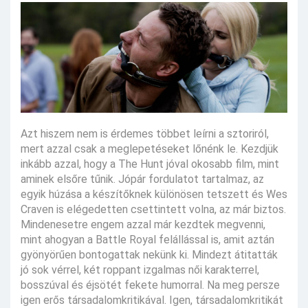
Azt hiszem nem is érdemes többet leírni a sztoriról,
mert azzal csak a meglepetéseket lőnénk le. Kezdjük
inkább azzal, hogy a The Hunt jóval okosabb film, mint
aminek elsőre tűnik. Jópár fordulatot tartalmaz, az
egyik húzása a készítőknek különösen tetszett és Wes
Craven is elégedetten csettintett volna, az már biztos.
Mindenesetre engem azzal már kezdtek megvenni,
mint ahogyan a Battle Royal felállással is, amit aztán
gyönyörűen bontogattak nekünk ki. Mindezt átitatták
jó sok vérrel, két roppant izgalmas női karakterrel,
bosszúval és éjsötét fekete humorral. Na meg persze
igen erős társadalomkritikával. Igen, társadalomkritikát