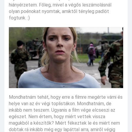
hiányérzetem. Főleg, mivel a végős leszámolásnál
olyan poénokat nyomtak, amiktől tényleg padlót
fogtunk. :)
Mondhatnám tehát, hogy erre a filmre megérte várni és
helye van az év végi toplistákon. Mondhatnám, de
inkább nem teszem. Ugyanis a film vége elcseszi az
egészet. Nem értem, hogy miért vettek vissza
magukból a készítők? Miért fékeztek le és miért nem
dobtak rá inkább még egy lapáttal arra, amiről végig