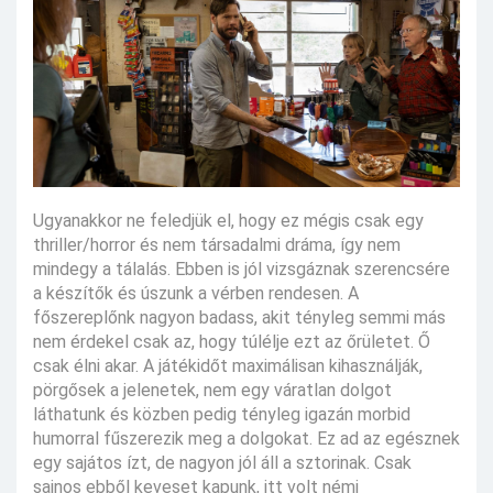
Ugyanakkor ne feledjük el, hogy ez mégis csak egy
thriller/horror és nem társadalmi dráma, így nem
mindegy a tálalás. Ebben is jól vizsgáznak szerencsére
a készítők és úszunk a vérben rendesen. A
főszereplőnk nagyon badass, akit tényleg semmi más
nem érdekel csak az, hogy túlélje ezt az őrületet. Ő
csak élni akar. A játékidőt maximálisan kihasználják,
pörgősek a jelenetek, nem egy váratlan dolgot
láthatunk és közben pedig tényleg igazán morbid
humorral fűszerezik meg a dolgokat. Ez ad az egésznek
egy sajátos ízt, de nagyon jól áll a sztorinak. Csak
sajnos ebből keveset kapunk, itt volt némi