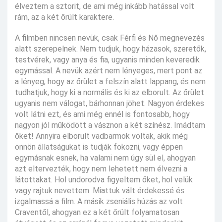
élveztem a sztorit, de ami még inkább hatással volt
rám, az a két őrült karaktere.
A filmben nincsen nevük, csak Férfi és Nő megnevezés
alatt szerepelnek. Nem tudjuk, hogy házasok, szeretők,
testvérek, vagy anya és fia, ugyanis minden keveredik
egymással. A nevük azért nem lényeges, mert pont az
a lényeg, hogy az őrület a felszín alatt lappang, és nem
tudhatjuk, hogy ki a normális és ki az elborult. Az őrület
ugyanis nem válogat, bárhonnan jöhet. Nagyon érdekes
volt látni ezt, és ami még ennél is fontosabb, hogy
nagyon jól működött a vásznon a két színész. Imádtam
őket! Annyira elborult vadbarmok voltak, akik még
önnön állatságukat is tudják fokozni, vagy éppen
egymásnak esnek, ha valami nem úgy sül el, ahogyan
azt eltervezték, hogy nem lehetett nem élvezni a
látottakat. Hol undorodva figyeltem őket, hol velük
vagy rajtuk nevettem. Miattuk vált érdekessé és
izgalmassá a film. A másik zseniális húzás az volt
Craventől, ahogyan ez a két őrült folyamatosan