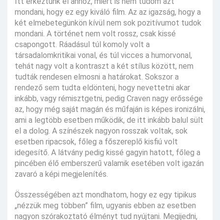
Itt érkeztünk el ahhoz, miért is nem tudom azt
mondani, hogy ez egy kiváló film. Az az igazság, hogy a
két elmebetegünkön kívül nem sok pozitívumot tudok
mondani. A történet nem volt rossz, csak kissé
csapongott. Ráadásul túl komoly volt a
társadalomkritikai vonal, és túl vicces a humorvonal,
tehát nagy volt a kontraszt a két stílus között, nem
tudták rendesen elmosni a határokat. Sokszor a
rendező sem tudta eldönteni, hogy nevettetni akar
inkább, vagy rémisztgetni, pedig Craven nagy erőssége
az, hogy még saját magán és műfaján is képes ironizálni,
ami a legtöbb esetben működik, de itt inkább balul sült
el a dolog. A színészek nagyon rosszak voltak, sok
esetben ripacsok, főleg a főszereplő kisfiú volt
idegesítő. A látvány pedig kissé gagyin hatott, főleg a
pincében élő emberszerű valamik esetében volt igazán
zavaró a képi megjelenítés.
Összességében azt mondhatom, hogy ez egy tipikus
„nézzük meg többen” film, ugyanis ebben az esetben
nagyon szórakoztató élményt tud nyújtani. Megijedni,