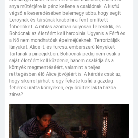
anya műtétjére is pénz kellene a családnak. A kisfiú
végső elkeseredésében belemegy abba, hogy segít
Leroynak és társának kirabolni a fent említett
főbérlőket. A rablás azonban súlyosan félresiklik, és
Bohócnak az életéért kell harcolnia. Ugyanis a Férfi és
a Nő nem mondhatóak épelméjűeknek. Terrorizálják
lányukat, Alice-t, és furcsa, emberszerű lényeket
tartanak a pincéjükben. Bohócnak pedig nem csak a
saját életéért kell küzdenie, hanem családja és a
környék megmentéséért, valamint a teljes
rettegésben élő Alice jövőjéért is. A kérdés csak az,
hogy sikerrel járhat-e egy fekete kisfiú a gazdag
fehérek uralta környéken, egy őrültek lakta házba
zárva?