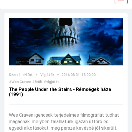
navig
Szerző: eN.Dé.
Vígjáték
2016.08.31. 18:00:00
#Wes Craven
#őrült
#vígjáték
The People Under the Stairs - Rémségek háza
(1991)
Wes Craven igencsak terjedelmes filmográfiát tudhat
magáénak, melyben találhatunk igazán úttörő és
egyedi alkotásokat, meg persze kevésbé jól sikerült,