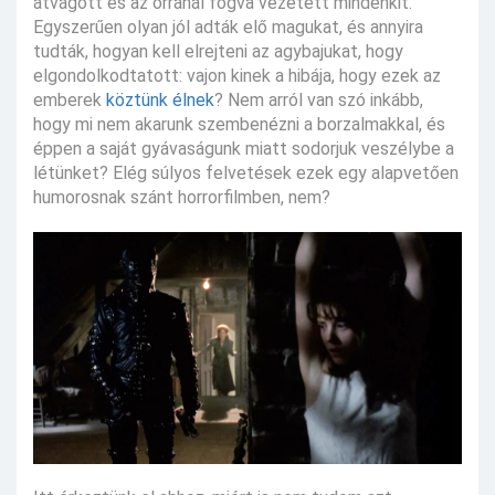
átvágott és az orránál fogva vezetett mindenkit.
Egyszerűen olyan jól adták elő magukat, és annyira
tudták, hogyan kell elrejteni az agybajukat, hogy
elgondolkodtatott: vajon kinek a hibája, hogy ezek az
emberek
köztünk élnek
? Nem arról van szó inkább,
hogy mi nem akarunk szembenézni a borzalmakkal, és
éppen a saját gyávaságunk miatt sodorjuk veszélybe a
létünket? Elég súlyos felvetések ezek egy alapvetően
humorosnak szánt horrorfilmben, nem?