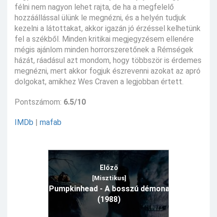
félni nem nagyon lehet rajta, de ha a megfelelő
hozzáállással ülünk le megnézni, és a helyén tudjuk
kezelni a látottakat, akkor igazán jó érzéssel kelhetünk
fel a székből. Minden kritikai megjegyzésem ellenére
mégis ajánlom minden horrorszeretőnek a Rémségek
házát, ráadásul azt mondom, hogy többször is érdemes
megnézni, mert akkor fogjuk észrevenni azokat az apró
dolgokat, amikhez Wes Craven a legjobban értett.
Pontszámom:
6.5/10
IMDb
|
mafab
Előző
[Misztikus]
Pumpkinhead - A bosszú démona
(1988)