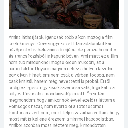
Amint láthatjátok, igencsak több síkon mozog a film
cselekménye. Craven igyekezett társadalomkritikai
nézőpontot is belevinni a filmjébe, de persze humorból
és trancsírozásból is kapunk bőven. Ami miatt ez a film
nem tud mindenkinél megfelelően működni, az a
humorfaktor. Ugyanis nagyon nehéz a helyén kezelni
egy olyan filmet, ami nem csak a vérben tocsog, nem
csak kritizál, hanem még nevettetni is próbál. Ettől
pedig az egész egy kissé zavarossá válik, leginkább a
súlyos társadalmi mondanivalója miatt. Őszintén
megmondom, hogy amikor sok évvel ezelőtt láttam a
Rémségek házát, nem nyerte el a tetszésemet.
Pontosan azért nem, mert teljes zavarban voltam, hogy
most mit is kellene éreznem a filmmel kapcsolatban.
Amikor azonban most néztem meg, kimondottan