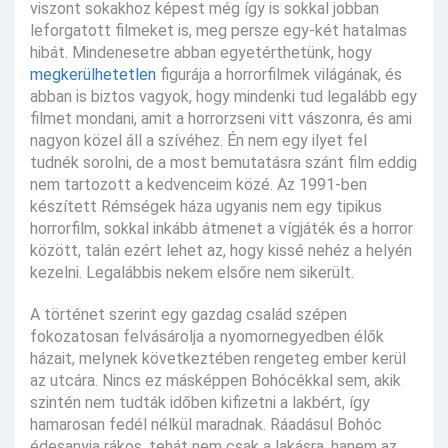
viszont sokakhoz képest még így is sokkal jobban
leforgatott filmeket is, meg persze egy-két hatalmas
hibát. Mindenesetre abban egyetérthetünk, hogy
megkerülhetetlen
figurája a horrorfilmek világának, és
abban is biztos vagyok, hogy mindenki tud legalább egy
filmet mondani, amit a horrorzseni vitt vászonra, és ami
nagyon közel áll a szívéhez. Én nem egy ilyet fel
tudnék sorolni, de a most bemutatásra szánt film eddig
nem tartozott a kedvenceim közé. Az 1991-ben
készített Rémségek háza ugyanis nem egy tipikus
horrorfilm, sokkal inkább átmenet a vígjáték és a horror
között, talán ezért lehet az, hogy kissé nehéz a helyén
kezelni. Legalábbis nekem elsőre nem sikerült.
A történet szerint egy gazdag család szépen
fokozatosan felvásárolja a nyomornegyedben élők
házait, melynek következtében rengeteg ember kerül
az utcára. Nincs ez másképpen Bohócékkal sem, akik
szintén nem tudták időben kifizetni a lakbért, így
hamarosan fedél nélkül maradnak. Ráadásul Bohóc
édesanyja rákos, tehát nem csak a lakásra, hanem az