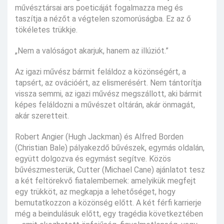
művésztársai ars poeticáját fogalmazza meg és
taszítja a nézőt a végtelen szomorúságba. Ez az ő
tökéletes trükkje.
„Nem a valóságot akarjuk, hanem az illúziót.”
Az igazi művész bármit feláldoz a közönségért, a
tapsért, az ovációért, az elismerésért. Nem tántorítja
vissza semmi, az igazi művész megszállott, aki bármit
képes feláldozni a művészet oltárán, akár önmagát,
akár szeretteit.
Robert Angier (Hugh Jackman) és Alfred Borden
(Christian Bale) pályakezdő bűvészek, egymás oldalán,
együtt dolgozva és egymást segítve. Közös
bűvészmesterük, Cutter (Michael Cane) ajánlatot tesz
a két feltörekvő fiatalembernek: amelyikük megfejt
egy trükköt, az megkapja a lehetőséget, hogy
bemutatkozzon a közönség előtt. A két férfi karrierje
még a beindulásuk előtt, egy tragédia következtében