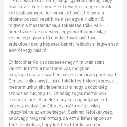
– amit okozhatott önfejűség, figyelmetlenség, vagy
akár fatális véletlen is – kettéválik és megkezdődik
kettejük párharca. Az immár két riválist eleinte a
pitiáner bosszú vezérli, de a tét egyre inkább nő,
mígnem a mestermunka, a tökéletes trükk válik
presztízsük fő kérdésévé, egymás eltiprásának, a
közönség egyöntetű csodálatának kiváltása
érdekében pedig képesek bármit feláldozni, legyen szó
életről vagy halálról.
Christopher Nolan összesen négy film után színt
vallott, letette a mesterművét, melyben
megfogalmazta a saját és művésztársai ars poeticáját.
Ő maga is illuzionista, aki a tökéletes trükköt keresi, a
mestermunkát akarja bemutatni, hogy a közönség
szóhoz se tudjon jutni. Ez pedig teljes mértékben
sikerült is neki. A cselekmény középpontjában két
művész rivalizálása áll, mely mióta világ a világ,
végigkísérte az emberiséget. Szakmai féltékenység,
becsvágy, megszállottság, de ezt a filmet éppen az
teszi lélekölővé, hogy két barát fordul szembe