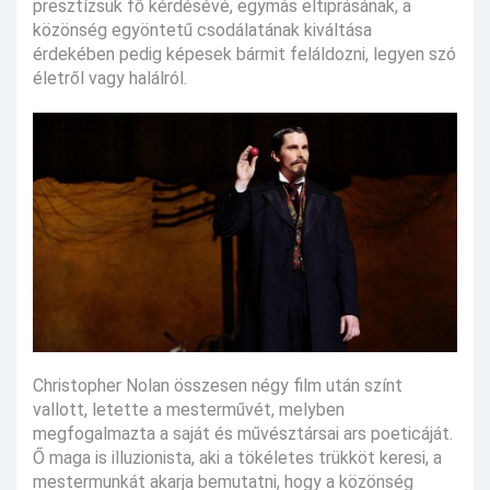
presztízsük fő kérdésévé, egymás eltiprásának, a
közönség egyöntetű csodálatának kiváltása
érdekében pedig képesek bármit feláldozni, legyen szó
életről vagy halálról.
Christopher Nolan összesen négy film után színt
vallott, letette a mesterművét, melyben
megfogalmazta a saját és művésztársai ars poeticáját.
Ő maga is illuzionista, aki a tökéletes trükköt keresi, a
mestermunkát akarja bemutatni, hogy a közönség