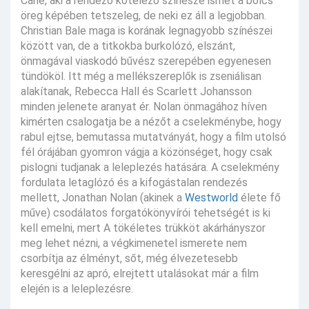
Cane, aki a rendező kötelező színésze ismét a bölcs
öreg képében tetszeleg, de neki ez áll a legjobban.
Christian Bale maga is korának legnagyobb színészei
között van, de a titkokba burkolózó, elszánt,
önmagával viaskodó bűvész szerepében egyenesen
tündököl. Itt még a mellékszereplők is zseniálisan
alakítanak, Rebecca Hall és Scarlett Johansson
minden jelenete aranyat ér. Nolan önmagához híven
kimérten csalogatja be a nézőt a cselekménybe, hogy
rabul ejtse, bemutassa mutatványát, hogy a film utolsó
fél órájában gyomron vágja a közönséget, hogy csak
pislogni tudjanak a leleplezés hatására. A cselekmény
fordulata letaglózó és a kifogástalan rendezés
mellett, Jonathan Nolan (akinek a
Westworld
élete fő
műve) csodálatos forgatókönyvírói tehetségét is ki
kell emelni, mert A tökéletes trükköt akárhányszor
meg lehet nézni, a végkimenetel ismerete nem
csorbítja az élményt, sőt, még élvezetesebb
keresgélni az apró, elrejtett utalásokat már a film
elején is a leleplezésre.