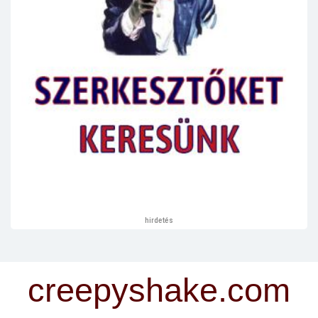
hirdetés
creepyshake.com