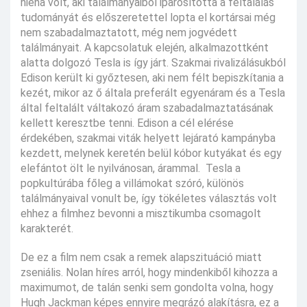
hiéna volt, aki találmányaiból iparosította a feltalálás
tudományát és előszeretettel lopta el kortársai még
nem szabadalmaztatott, még nem jogvédett
találmányait. A kapcsolatuk elején, alkalmazottként
alatta dolgozó Tesla is így járt. Szakmai rivalizálásukból
Edison került ki győztesen, aki nem félt bepiszkítania a
kezét, mikor az ő általa preferált egyenáram és a Tesla
által feltalált váltakozó áram szabadalmaztatásának
kellett keresztbe tenni. Edison a cél elérése
érdekében, szakmai viták helyett lejárató kampányba
kezdett, melynek keretén belül kóbor kutyákat és egy
elefántot ölt le nyilvánosan, árammal. Tesla a
popkultúrába főleg a villámokat szóró, különös
találmányaival vonult be, így tökéletes választás volt
ehhez a filmhez bevonni a misztikumba csomagolt
karakterét.
De ez a film nem csak a remek alapszituáció miatt
zseniális. Nolan híres arról, hogy mindenkiből kihozza a
maximumot, de talán senki sem gondolta volna, hogy
Hugh Jackman képes ennyire megrázó alakításra, ez a