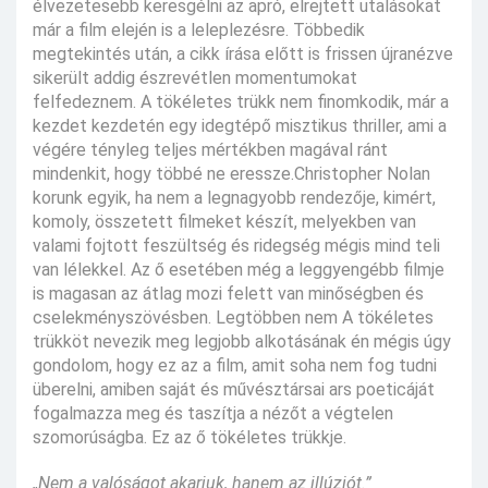
élvezetesebb keresgélni az apró, elrejtett utalásokat
már a film elején is a leleplezésre. Többedik
megtekintés után, a cikk írása előtt is frissen újranézve
sikerült addig észrevétlen momentumokat
felfedeznem. A tökéletes trükk nem finomkodik, már a
kezdet kezdetén egy idegtépő misztikus thriller, ami a
végére tényleg teljes mértékben magával ránt
mindenkit, hogy többé ne eressze.Christopher Nolan
korunk egyik, ha nem a legnagyobb rendezője, kimért,
komoly, összetett filmeket készít, melyekben van
valami fojtott feszültség és ridegség mégis mind teli
van lélekkel. Az ő esetében még a leggyengébb filmje
is magasan az átlag mozi felett van minőségben és
cselekményszövésben. Legtöbben nem A tökéletes
trükköt nevezik meg legjobb alkotásának én mégis úgy
gondolom, hogy ez az a film, amit soha nem fog tudni
überelni, amiben saját és művésztársai ars poeticáját
fogalmazza meg és taszítja a nézőt a végtelen
szomorúságba. Ez az ő tökéletes trükkje.
„Nem a valóságot akarjuk, hanem az illúziót.”