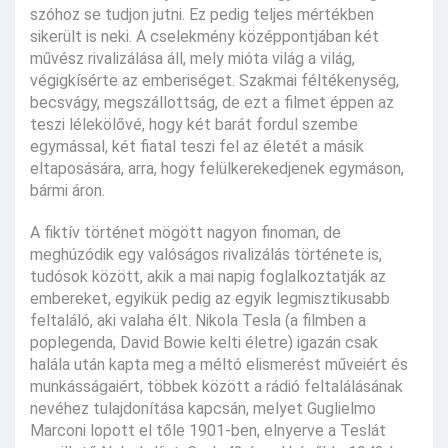
szóhoz se tudjon jutni. Ez pedig teljes mértékben
sikerült is neki. A cselekmény középpontjában két
művész rivalizálása áll, mely mióta világ a világ,
végigkísérte az emberiséget. Szakmai féltékenység,
becsvágy, megszállottság, de ezt a filmet éppen az
teszi lélekölővé, hogy két barát fordul szembe
egymással, két fiatal teszi fel az életét a másik
eltaposására, arra, hogy felülkerekedjenek egymáson,
bármi áron.
A fiktív történet mögött nagyon finoman, de
meghúzódik egy valóságos rivalizálás története is,
tudósok között, akik a mai napig foglalkoztatják az
embereket, egyikük pedig az egyik legmisztikusabb
feltaláló, aki valaha élt. Nikola Tesla (a filmben a
poplegenda, David Bowie kelti életre) igazán csak
halála után kapta meg a méltó elismerést műveiért és
munkásságaiért, többek között a rádió feltalálásának
nevéhez tulajdonítása kapcsán, melyet Guglielmo
Marconi lopott el tőle 1901-ben, elnyerve a Teslát