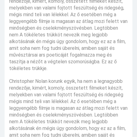
rendezője, kimért, komoly, összetett filmeket készít,
melyekben van valami fojtott feszültség és ridegség,
mégis mind teli van lélekkel. Az ő esetében még a
leggyengébb filmje is magasan az átlag mozi felett van
minőségben és cselekményszövésben. Legtöbben
nem A tökéletes trükköt nevezik meg legjobb
alkotásának én mégis úgy gondolom, hogy ez az a film,
amit soha nem fog tudni überelni, amiben saját és
művésztársai ars poeticáját fogalmazza meg és
taszítja a nézőt a végtelen szomorúságba. Ez az ő
tökéletes trükkje.
Christopher Nolan korunk egyik, ha nem a legnagyobb
rendezője, kimért, komoly, összetett filmeket készít,
melyekben van valami fojtott feszültség és ridegség
mégis mind teli van lélekkel. Az ő esetében még a
leggyengébb filmje is magasan az átlag mozi felett van
minőségben és cselekményszövésben. Legtöbben
nem A tökéletes trükköt nevezik meg legjobb
alkotásának én mégis úgy gondolom, hogy ez az a film,
amit soha nem fog tudni überelni, amiben saját és