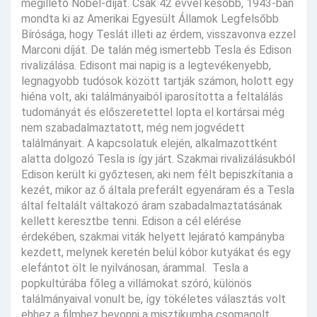
megillető Nobel-díjat. Csak 42 évvel később, 1943-ban
mondta ki az Amerikai Egyesült Államok Legfelsőbb
Bírósága, hogy Teslát illeti az érdem, visszavonva ezzel
Marconi díját. De talán még ismertebb Tesla és Edison
rivalizálása. Edisont mai napig is a legtevékenyebb,
legnagyobb tudósok között tartják számon, holott egy
hiéna volt, aki találmányaiból iparosította a feltalálás
tudományát és előszeretettel lopta el kortársai még
nem szabadalmaztatott, még nem jogvédett
találmányait. A kapcsolatuk elején, alkalmazottként
alatta dolgozó Tesla is így járt. Szakmai rivalizálásukból
Edison került ki győztesen, aki nem félt bepiszkítania a
kezét, mikor az ő általa preferált egyenáram és a Tesla
által feltalált váltakozó áram szabadalmaztatásának
kellett keresztbe tenni. Edison a cél elérése
érdekében, szakmai viták helyett lejárató kampányba
kezdett, melynek keretén belül kóbor kutyákat és egy
elefántot ölt le nyilvánosan, árammal. Tesla a
popkultúrába főleg a villámokat szóró, különös
találmányaival vonult be, így tökéletes választás volt
ehhez a filmhez bevonni a misztikumba csomagolt