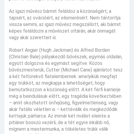
Az igazi művész bármit feláldoz a közönségért, a
tapsért, az ovációért, az elismerésért. Nem tántorítja
vissza semmi, az igazi művész megszállott, aki bármit
képes feláldozni a művészet oltárán, akár önmagát
vagy akár szeretteit is.
Robert Angier (Hugh Jackman) és Alfred Borden
(Christian Bale) pályakezdő bűvészek, egymás oldalán,
együtt dolgozva és egymást segítve. Közös
bűvészmesterük, Cutter (Michael Cane) ajánlatot tesz
a két feltörekvő fiatalembernek: amelyikük megfejt
egy trükköt, az megkapja a lehetőséget, hogy
bemutatkozzon a közönség előtt. A két férfi karrierje
még a beindulásuk előtt, egy tragédia következtében
– amit okozhatott önfejűség, figyelmetlenség, vagy
akár fatális véletlen is – kettéválik és megkezdődik
kettejük párharca. Az immár két riválist eleinte a
pitiáner bosszú vezérli, de a tét egyre inkább nő,
mígnem a mestermunka, a tökéletes trükk válik