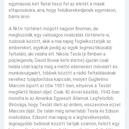
egymással, két fiatal teszi fel az életét a másik
eltaposására, arra, hogy felülkerekedjenek egymáson,
bármi áron.
A fiktív történet mögött nagyon finoman, de
meghúzódik egy valóságos rivalizálás története is,
tudósok között, akik a mai napig foglalkoztatják az
embereket, egyikük pedig az egyik legmisztikusabb
feltaláló, aki valaha élt. Nikola Tesla (a filmben a
poplegenda, David Bowie kelti életre) igazán csak
halála után kapta meg a méltó elismerést műveiért és
munkásságaiért, többek között a rádió feltalálásának
nevéhez tulajdonítása kapcsán, melyet Guglielmo
Marconi lopott el tőle 1901-ben, elnyerve a Teslát
megillető Nobel-díjat. Csak 42 évvel később, 1943-ban
mondta ki az Amerikai Egyesült Államok Legfelsőbb
Bírósága, hogy Teslát illeti az érdem, visszavonva ezzel
Marconi díját. De talán még ismertebb Tesla és Edison
rivalizálása. Edisont mai napig is a legtevékenyebb,
legnagyobb tudósok között tartják számon, holott egy