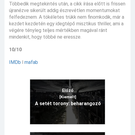
Többedik megtekintés után, a cikk írása előtt is frissen
újranézve sikerült addig észrevétlen momentumokat
felfedeznem. A tökéletes trükk nem finomkodik, már a
kezdet kezdetén egy idegtépő misztikus thriller, ami a
végére tényleg teljes mértékben magával ránt
mindenkit, hogy többé ne eressze.
10/10
IMDb
l
mafab
Előző
[Kiemelt]
A setét torony: beharangozó