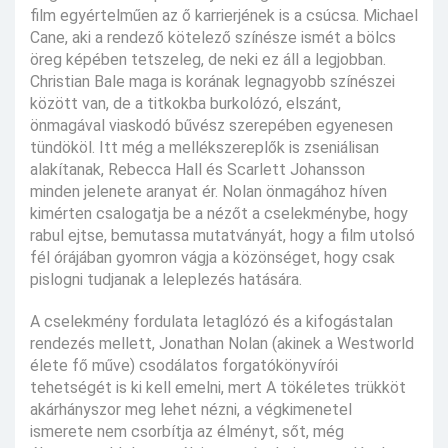
film egyértelműen az ő karrierjének is a csúcsa. Michael
Cane, aki a rendező kötelező színésze ismét a bölcs
öreg képében tetszeleg, de neki ez áll a legjobban.
Christian Bale maga is korának legnagyobb színészei
között van, de a titkokba burkolózó, elszánt,
önmagával viaskodó bűvész szerepében egyenesen
tündököl. Itt még a mellékszereplők is zseniálisan
alakítanak, Rebecca Hall és Scarlett Johansson
minden jelenete aranyat ér. Nolan önmagához híven
kimérten csalogatja be a nézőt a cselekménybe, hogy
rabul ejtse, bemutassa mutatványát, hogy a film utolsó
fél órájában gyomron vágja a közönséget, hogy csak
pislogni tudjanak a leleplezés hatására.
A cselekmény fordulata letaglózó és a kifogástalan
rendezés mellett, Jonathan Nolan (akinek a Westworld
élete fő műve) csodálatos forgatókönyvírói
tehetségét is ki kell emelni, mert A tökéletes trükköt
akárhányszor meg lehet nézni, a végkimenetel
ismerete nem csorbítja az élményt, sőt, még