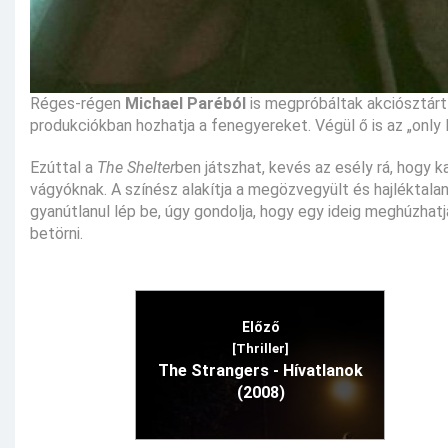
Réges-régen
Michael Paréból
is megpróbáltak akciósztárt 
produkciókban hozhatja a fenegyereket. Végül ő is az „only 
Ezúttal a
The Shelter
ben játszhat, kevés az esély rá, hogy ka
vágyóknak. A színész alakítja a megözvegyült és hajléktalan T
gyanútlanul lép be, úgy gondolja, hogy egy ideig meghúzhatj
betörni.
Előző
[Thriller]
The Strangers - Hívatlanok
(2008)