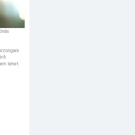
óriás
borzongani
rfi
nem lehet