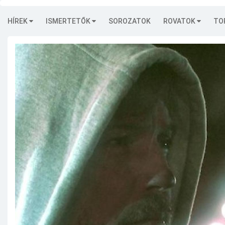
HÍREK
ISMERTETŐK
SOROZATOK
ROVATOK
TO