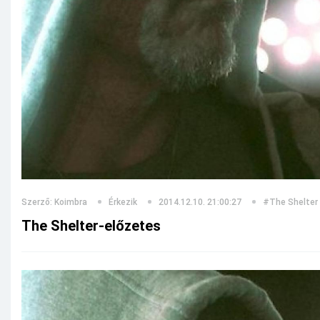
Szerző: Koimbra
Érkezik
2014.12.10. 21:00:27
#The Shelter
The Shelter-előzetes