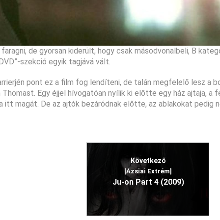
faragni, de gyorsan kiderült, hogy csak másodvonalbeli, B kateg
DVD”-szekció egyik tagjává vált.
rrierjén pont ez a film fog lendíteni, de talán megfelelő lesz a 
homast. Egy éjjel hívogatóan nyílik ki előtte egy ház ajtaja, a fé
a itt magát. De az ajtók bezáródnak előtte, az ablakokat pedig 
Következő
[Ázsiai Extrém]
Ju-on Part 4 (2009)