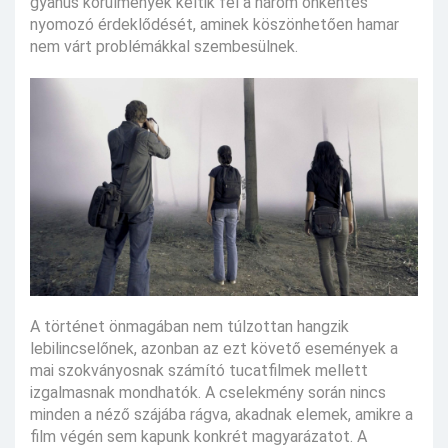
gyanús körülmények keltik fel a három önkéntes
nyomozó érdeklődését, aminek köszönhetően hamar
nem várt problémákkal szembesülnek.
A történet önmagában nem túlzottan hangzik
lebilincselőnek, azonban az ezt követő események a
mai szokványosnak számító tucatfilmek mellett
izgalmasnak mondhatók. A cselekmény során nincs
minden a néző szájába rágva, akadnak elemek, amikre a
film végén sem kapunk konkrét magyarázatot. A