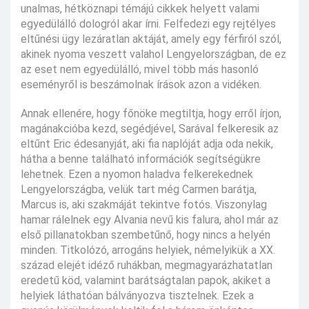
unalmas, hétköznapi témájú cikkek helyett valami
egyedülálló dologról akar írni. Felfedezi egy rejtélyes
eltűnési ügy lezáratlan aktáját, amely egy férfiról szól,
akinek nyoma veszett valahol Lengyelországban, de ez
az eset nem egyedülálló, mivel több más hasonló
eseményről is beszámolnak írások azon a vidéken.
Annak ellenére, hogy főnöke megtiltja, hogy erről írjon,
magánakcióba kezd, segédjével, Sarával felkeresik az
eltűnt Eric édesanyját, aki fia naplóját adja oda nekik,
hátha a benne található információk segítségükre
lehetnek. Ezen a nyomon haladva felkerekednek
Lengyelországba, velük tart még Carmen barátja,
Marcus is, aki szakmáját tekintve fotós. Viszonylag
hamar rálelnek egy Alvania nevű kis falura, ahol már az
első pillanatokban szembetűnő, hogy nincs a helyén
minden. Titkolózó, arrogáns helyiek, némelyikük a XX.
század elejét idéző ruhákban, megmagyarázhatatlan
eredetű köd, valamint barátságtalan papok, akiket a
helyiek láthatóan bálványozva tisztelnek. Ezek a