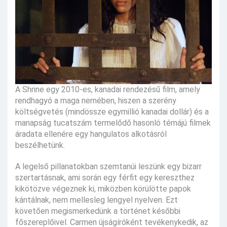
A Shrine egy 2010-es, kanadai rendezésű film, amely
rendhagyó a maga nemében, hiszen a szerény
költségvetés (mindössze egymillió kanadai dollár) és a
manapság tucatszám termelődő hasonló témájú filmek
áradata ellenére egy hangulatos alkotásról
beszélhetünk.
A legelső pillanatokban szemtanúi leszünk egy bizarr
szertartásnak, ami során egy férfit egy kereszthez
kikötözve végeznek ki, miközben körülötte papok
kántálnak, nem mellesleg lengyel nyelven. Ezt
követően megismerkedünk a történet későbbi
főszereplőivel. Carmen újságíróként tevékenykedik, az