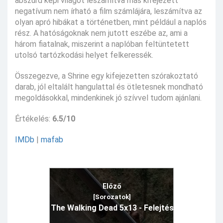
abszurd képi világot leszámítva más kifejezett
negatívum nem írható a film számlájára, leszámítva az
olyan apró hibákat a történetben, mint például a naplós
rész. A hatóságoknak nem jutott eszébe az, ami a
három fiatalnak, miszerint a naplóban feltüntetett
utolsó tartózkodási helyet felkeressék.
Összegezve, a Shrine egy kifejezetten szórakoztató
darab, jól eltalált hangulattal és ötletesnek mondható
megoldásokkal, mindenkinek jó szívvel tudom ajánlani.
Értékelés:
6.5/10
IMDb
|
mafab
Előző
[Sorozatok]
The Walking Dead 5x13 - Felejtés