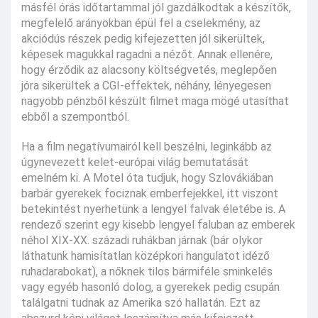
másfél órás időtartammal jól gazdálkodtak a készítők,
megfelelő arányokban épül fel a cselekmény, az
akciódús részek pedig kifejezetten jól sikerültek,
képesek magukkal ragadni a nézőt. Annak ellenére,
hogy érződik az alacsony költségvetés, meglepően
jóra sikerültek a CGI-effektek, néhány, lényegesen
nagyobb pénzből készült filmet maga mögé utasíthat
ebből a szempontból.
Ha a film negatívumairól kell beszélni, leginkább az
úgynevezett kelet-európai világ bemutatását
emelném ki. A Motel óta tudjuk, hogy Szlovákiában
barbár gyerekek fociznak emberfejekkel, itt viszont
betekintést nyerhetünk a lengyel falvak életébe is. A
rendező szerint egy kisebb lengyel faluban az emberek
néhol XIX-XX. századi ruhákban járnak (bár olykor
láthatunk hamisítatlan középkori hangulatot idéző
ruhadarabokat), a nőknek tilos bármiféle sminkelés
vagy egyéb hasonló dolog, a gyerekek pedig csupán
találgatni tudnak az Amerika szó hallatán. Ezt az