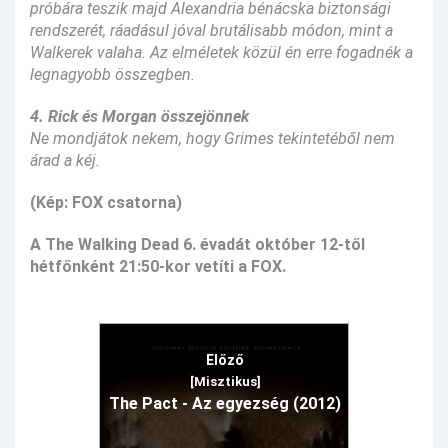
próbára teszik majd Alexandria bénácska biztonsági
rendszerét, ráadásul jóval brutálisabb módon, mint a
Walkerek valaha. Az elméletek közül én erre fogadnék a
legnagyobb összegben.
4. Rick és Morgan összejönnek
Ne mondjátok nekem, hogy Grimes tekintetéből nem
árad a kéj.
(Kép: FOX csatorna)
A The Walking Dead 6. évadát október 12-től
hétfőnként 21:50-kor vetíti a FOX.
Előző
[Misztikus]
The Pact - Az egyezség (2012)