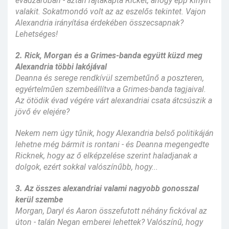
évadzáróban - aztán rajtakapta Ricket, ahogy épp kinyírt
valakit. Sokatmondó volt az az eszelős tekintet. Vajon
Alexandria irányítása érdekében összecsapnak?
Lehetséges!
2. Rick, Morgan és a Grimes-banda együtt küzd meg
Alexandria többi lakójával
Deanna és serege rendkívül szembetűnő a poszteren,
egyértelműen szembeállítva a Grimes-banda tagjaival.
Az ötödik évad végére várt alexandriai csata átcsúszik a
jövő év elejére?
Nekem nem úgy tűnik, hogy Alexandria belső politikáján
lehetne még bármit is rontani - és Deanna megengedte
Ricknek, hogy az ő elképzelése szerint haladjanak a
dolgok, ezért sokkal valószínűbb, hogy...
3. Az összes alexandriai valami nagyobb gonosszal
kerül szembe
Morgan, Daryl és Aaron összefutott néhány fickóval az
úton - talán Negan emberei lehettek? Valószínű, hogy