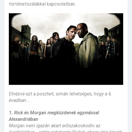
történetszálakkal kapcsolatban.
Elnézve ezt a posztert, simán lehetséges, hogy a 6.
évadban...
1. Rick és Morgan megküzdenek egymással
Alexandriában
Morgan nem igazán akart erőszakoskodni az