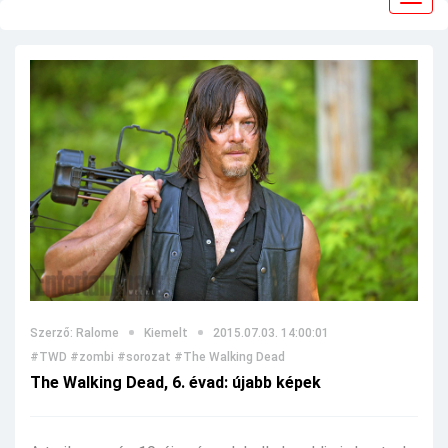
navig
Szerző: Ralome
Kiemelt
2015.07.03. 14:00:01
#TWD
#zombi
#sorozat
#The Walking Dead
The Walking Dead, 6. évad: újabb képek