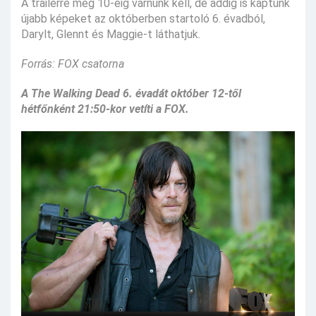
A trailerre még 10-éig várnunk kell, de addig is kaptunk
újabb képeket az októberben startoló 6. évadból,
Darylt, Glennt és Maggie-t láthatjuk.
Forrás: FOX csatorna
A The Walking Dead 6. évadát október 12-től
hétfőnként 21:50-kor vetíti a FOX.