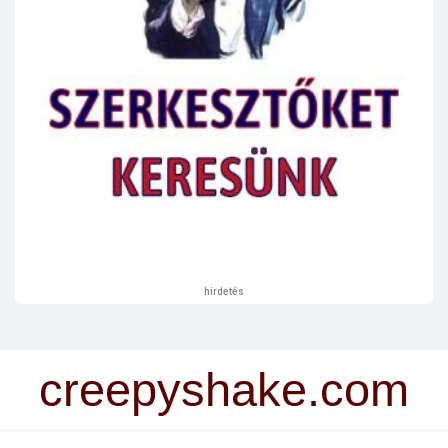
hirdetés
creepyshake.com