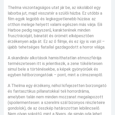
Thelma viszontagságos utat jár be, az iskolából egy
laborba jut, majd visszatér a szülői házba. Ez utóbbi a
film egyik legjobb és legkegyetlenebb húzása: az
otthon melege helyett valami egészen más várja. Eili
Harboe pedig nagyszerű, karakterének minden
frusztrációját, bánatát és örömét elképesztően
érzékenyen adja át. Ez az ő filmje, és ez így is van jól –
újabb tehetséges fiatallal gazdagodott a horror világa.
A skandináv alkotások hamisíthatatlan atmoszférája
természetesen itt is jelentkezik, a zene tökéletesen
simul bele a történésekbe, a képek gyönyörűek és
egyben hátborzongatóak – pont, mint a címszereplő.
A Thelma egy érzékeny, néhol kifejezetten borzongató
és fantasztikus pillanatokkal teli horrordráma,
amelyben talán nem minden mozzanat megalapozott
(spoilermentesen: a szerelmi szál bizonyos részleteire
gondolok), de az összkép határozottan lebilincselő.
Nem olyan sokrétű, mint a Nyers, de simán oda lehet