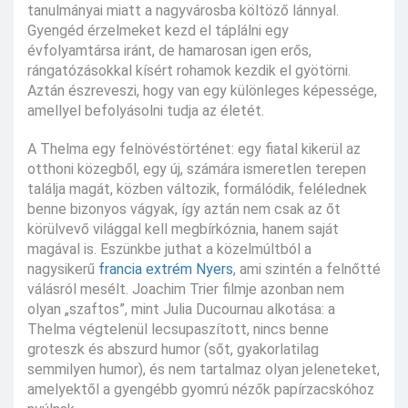
tanulmányai miatt a nagyvárosba költöző lánnyal.
Gyengéd érzelmeket kezd el táplálni egy
évfolyamtársa iránt, de hamarosan igen erős,
rángatózásokkal kísért rohamok kezdik el gyötörni.
Aztán észreveszi, hogy van egy különleges képessége,
amellyel befolyásolni tudja az életét.
A Thelma egy felnövéstörténet: egy fiatal kikerül az
otthoni közegből, egy új, számára ismeretlen terepen
találja magát, közben változik, formálódik, felélednek
benne bizonyos vágyak, így aztán nem csak az őt
körülvevő világgal kell megbírkóznia, hanem saját
magával is. Eszünkbe juthat a közelmúltból a
nagysikerű
francia extrém
Nyers
, ami szintén a felnőtté
válásról mesélt. Joachim Trier filmje azonban nem
olyan „szaftos”, mint Julia Ducournau alkotása: a
Thelma végtelenül lecsupaszított, nincs benne
groteszk és abszurd humor (sőt, gyakorlatilag
semmilyen humor), és nem tartalmaz olyan jeleneteket,
amelyektől a gyengébb gyomrú nézők papírzacskóhoz