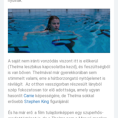
nyúlnak.
A saját nem iránti vonzódás viszont itt is előkerül
(Thelma leszbikus kapcsolatba kezd), és feszültségből
is van bőven. Thelmával már gyerekkorában sem
stimmelt valami, erre a hátborzongató nyitójelenet is
rávilágít. Az otthon vasszigorban részesült lányból
szép fokozatosan tör elő adottsága, amely ugyan
hasonlít
Carrie
képességére, de Thelma sokkal
erősebb
Stephen King
figurájánál.
És ha már erő: a film tulajdonképpen egy szuperhős-