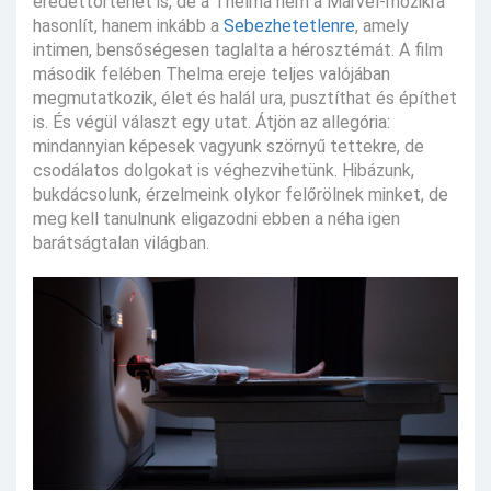
eredettörténet is, de a Thelma nem a Marvel-mozikra
hasonlít, hanem inkább a
Sebezhetetlenre
, amely
intimen, bensőségesen taglalta a hérosztémát. A film
második felében Thelma ereje teljes valójában
megmutatkozik, élet és halál ura, pusztíthat és építhet
is. És végül választ egy utat. Átjön az allegória:
mindannyian képesek vagyunk szörnyű tettekre, de
csodálatos dolgokat is véghezvihetünk. Hibázunk,
bukdácsolunk, érzelmeink olykor felőrölnek minket, de
meg kell tanulnunk eligazodni ebben a néha igen
barátságtalan világban.