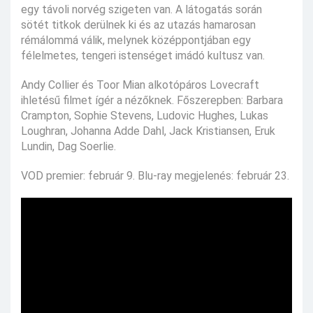
egy távoli norvég szigeten van. A látogatás során
sötét titkok derülnek ki és az utazás hamarosan
rémálommá válik, melynek középpontjában egy
félelmetes, tengeri istenséget imádó kultusz van.
Andy Collier és Toor Mian alkotópáros Lovecraft
ihletésű filmet ígér a nézőknek. Főszerepben: Barbara
Crampton, Sophie Stevens, Ludovic Hughes, Lukas
Loughran, Johanna Adde Dahl, Jack Kristiansen, Eruk
Lundin, Dag Soerlie.
VOD premier: február 9. Blu-ray megjelenés: február 23.