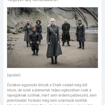
{spoiler}
Északon egyesülni látszik a Stark család még élő
része, de ezek a jelenetek teljes egészében csak a
rajongóknak szólnak, mert sem érdemi párbeszéd, sem
jelentősebb fordulat még nem származik belőlük.