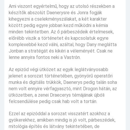
Ami viszont egyértelmű, hogy az utolsó részekben a
készítők abszolút Daenerysre és Jonra fogják
kihegyezni a cselekményszálakat, a két karakter
között pedig egyre jobban kezd működni a kémia
minden tekintetben. Az ő párbeszédeik értelmesek,
előrébb viszik a történetet és kapcsolatuk egyre
komplexebbé kezd válni, azáltal, hogy Dany meglátta
Jonban a stratégát és kikéri a véleményét. Csak ne
lenne annyira fontos neki a Vastrón.
Az epizód végi ütközet az egyik leglátványosabb
jelenet a sorozat történetében, gyönyörű operatőri
munka és digitális trükkök, Daenerys pedig talán soha
nem volt ennyire vérfagyasztó, mint Drogon hátán, az
ütközetben, a zenei Draecerys témájának újbóli
felcsendülése pedig csak hab volt a tortán.
Ezzel az epizóddal a sorozat visszatért azokhoz a
gyökerekhez, amikben mindig is jó volt, párbeszédek,
mitológia építés és látvány tekintetében, de