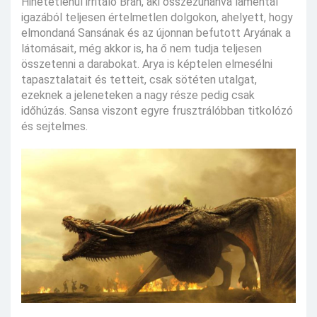
Hihetetlenül irritáló Bran, aki összezuhanva lamentál
igazából teljesen értelmetlen dolgokon, ahelyett, hogy
elmondaná Sansának és az újonnan befutott Aryának a
látomásait, még akkor is, ha ő nem tudja teljesen
összetenni a darabokat. Arya is képtelen elmesélni
tapasztalatait és tetteit, csak sötéten utalgat,
ezeknek a jeleneteken a nagy része pedig csak
időhúzás. Sansa viszont egyre frusztrálóbban titkolózó
és sejtelmes.