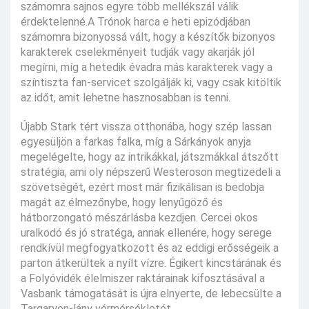
számomra sajnos egyre több mellékszál válik
érdektelenné.A Trónok harca e heti epizódjában
számomra bizonyossá vált, hogy a készítők bizonyos
karakterek cselekményeit tudják vagy akarják jól
megírni, míg a hetedik évadra más karakterek vagy a
színtiszta fan-servicet szolgálják ki, vagy csak kitöltik
az időt, amit lehetne hasznosabban is tenni.
Újabb Stark tért vissza otthonába, hogy szép lassan
egyesüljön a farkas falka, míg a Sárkányok anyja
megelégelte, hogy az intrikákkal, játszmákkal átszőtt
stratégia, ami oly népszerű Westeroson megtizedeli a
szövetségét, ezért most már fizikálisan is bedobja
magát az élmezőnybe, hogy lenyűgöző és
hátborzongató mészárlásba kezdjen. Cercei okos
uralkodó és jó stratéga, annak ellenére, hogy serege
rendkívül megfogyatkozott és az eddigi erősségeik a
parton átkerültek a nyílt vízre. Égikert kincstárának és
a Folyóvidék élelmiszer raktárainak kifosztásával a
Vasbank támogatását is újra elnyerte, de lebecsülte a
Targaryen-lány vérmérsékletét.