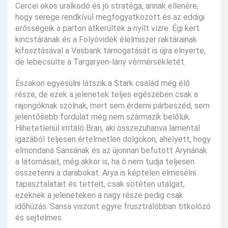
Cercei okos uralkodó és jó stratéga, annak ellenére,
hogy serege rendkívül megfogyatkozott és az eddigi
erősségeik a parton átkerültek a nyílt vízre. Égi kert
kincstárának és a Folyóvidék élelmiszer raktárainak
kifosztásával a Vasbank támogatását is újra elnyerte,
de lebecsülte a Targaryen-lány vérmérsékletét.
Északon egyesülni látszik a Stark család még élő
része, de ezek a jelenetek teljes egészében csak a
rajongóknak szólnak, mert sem érdemi párbeszéd, sem
jelentősebb fordulat még nem származik belőlük.
Hihetetlenül irritáló Bran, aki összezuhanva lamentál
igazából teljesen értelmetlen dolgokon, ahelyett, hogy
elmondaná Sansának és az újonnan befutott Arynának
a látomásait, még akkor is, ha ő nem tudja teljesen
összetenni a darabokat. Arya is képtelen elmesélni
tapasztalatait és tetteit, csak sötéten utalgat,
ezeknek a jeleneteken a nagy része pedig csak
időhúzás. Sansa viszont egyre frusztrálóbban titkolózó
és sejtelmes.