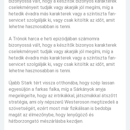
bizonyossá vált, hogy a készítők bizonyos karakterek
cselekményeit tudják vagy akarják jól megírni, míg a
hetedik évadra más karakterek vagy a színtiszta fan-
servicet szolgálják ki, vagy csak kitöltik az időt, amit
lehetne hasznosabban is tenni.
A Trónok harca e heti epizódjában számomra
bizonyossá vált, hogy a készítők bizonyos karakterek
cselekményeit tudják vagy akarják jól megírni, míg a
hetedik évadra más karakterek vagy a színtiszta fan-
servicet szolgálják ki, vagy csak kitöltik az időt, amit
lehetne hasznosabban is tenni.
Újabb Stark tért vissza otthonába, hogy szép lassan
egyesüljön a farkas falka, míg a Sárkányok anyja
megelégelte, hogy az intrikákkal, játszmákkal átszőtt
stratégia, ami oly népszerű Westeroson megtizedeli a
szövetségét, ezért most már fizikálisan is bedobja
magát az élmezőnybe, hogy lenyűgöző és
hátborzongató mészárlásba kezdjen.