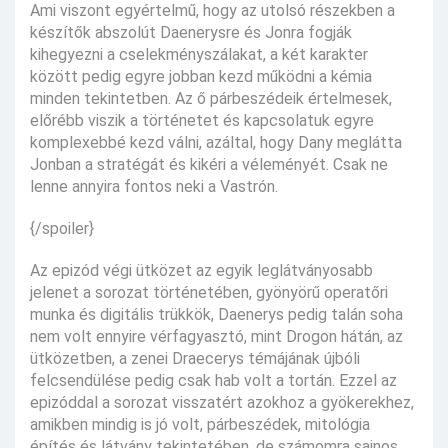
Ami viszont egyértelmű, hogy az utolsó részekben a
készítők abszolút Daenerysre és Jonra fogják
kihegyezni a cselekményszálakat, a két karakter
között pedig egyre jobban kezd működni a kémia
minden tekintetben. Az ő párbeszédeik értelmesek,
előrébb viszik a történetet és kapcsolatuk egyre
komplexebbé kezd válni, azáltal, hogy Dany meglátta
Jonban a stratégát és kikéri a véleményét. Csak ne
lenne annyira fontos neki a Vastrón.
{/spoiler}
Az epizód végi ütközet az egyik leglátványosabb
jelenet a sorozat történetében, gyönyörű operatőri
munka és digitális trükkök, Daenerys pedig talán soha
nem volt ennyire vérfagyasztó, mint Drogon hátán, az
ütközetben, a zenei Draecerys témájának újbóli
felcsendülése pedig csak hab volt a tortán. Ezzel az
epizóddal a sorozat visszatért azokhoz a gyökerekhez,
amikben mindig is jó volt, párbeszédek, mitológia
építés és látvány tekintetében, de számomra sajnos