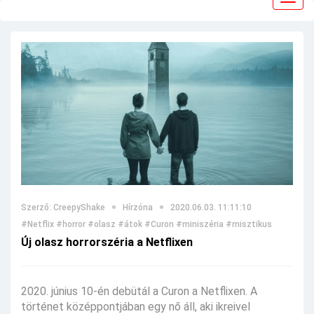
navig
Szerző: CreepyShake
Hírzóna
2020.06.03. 11:11:10
#Netflix
#horror
#olasz
#átok
#Curon
#miniszéria
#misztikus
Új olasz horrorszéria a Netflixen
2020. június 10-én debütál a Curon a Netflixen. A
történet középpontjában egy nő áll, aki ikreivel