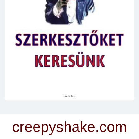
hirdetés
creepyshake.com