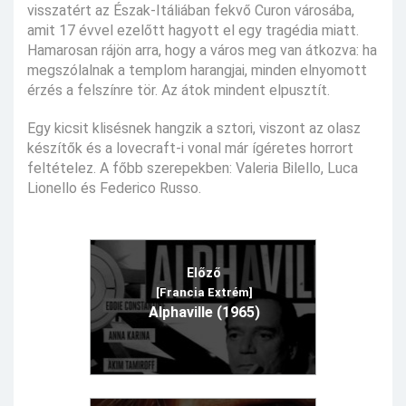
visszatért az Észak-Itáliában fekvő Curon városába,
amit 17 évvel ezelőtt hagyott el egy tragédia miatt.
Hamarosan rájön arra, hogy a város meg van átkozva: ha
megszólalnak a templom harangjai, minden elnyomott
érzés a felszínre tör. Az átok mindent elpusztít.
Egy kicsit klisésnek hangzik a sztori, viszont az olasz
készítők és a lovecraft-i vonal már ígéretes horrort
feltételez. A főbb szerepekben: Valeria Bilello, Luca
Lionello és Federico Russo.
Előző
[Francia Extrém]
Alphaville (1965)