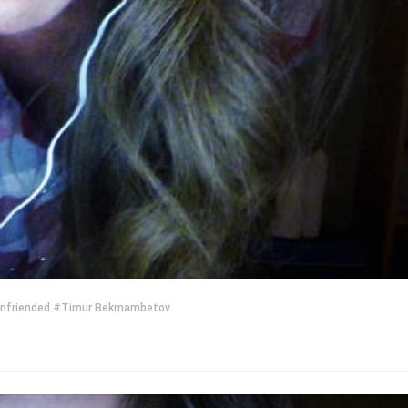
nfriended
#Timur Bekmambetov