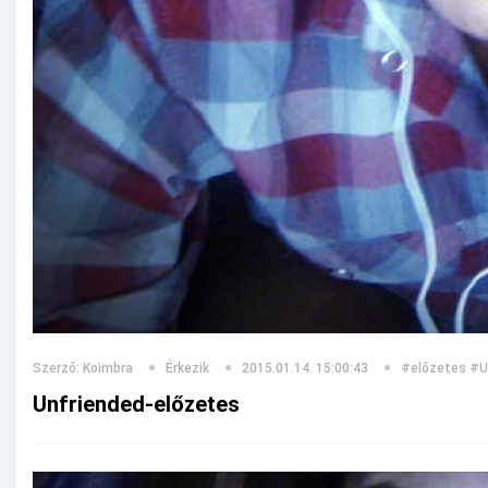
Szerző: Koimbra
Érkezik
2015.01.14. 15:00:43
#előzetes
#U
Unfriended-előzetes