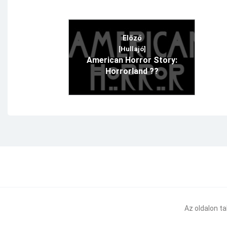
Előző
[Hullajó]
American Horror Story:
Horrorland ??
Az oldalon t