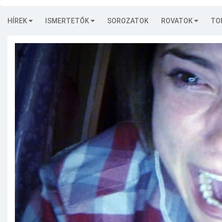
HÍREK
ISMERTETŐK
SOROZATOK
ROVATOK
TO