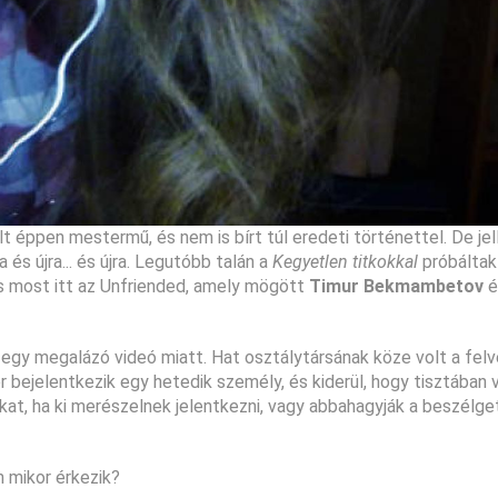
t éppen mestermű, és nem is bírt túl eredeti történettel. De je
 és újra... és újra. Legutóbb talán a
Kegyetlen titkokkal
próbáltak
 És most itt az Unfriended, amely mögött
Timur Bekmambetov
é
 egy megalázó videó miatt. Hat osztálytársának köze volt a fel
bejelentkezik egy hetedik személy, és kiderül, hogy tisztában v
kat, ha ki merészelnek jelentkezni, vagy abbahagyják a beszélge
 mikor érkezik?