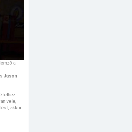
llemző a
s
Jason
vételhez.
an vele,
tést, akkor