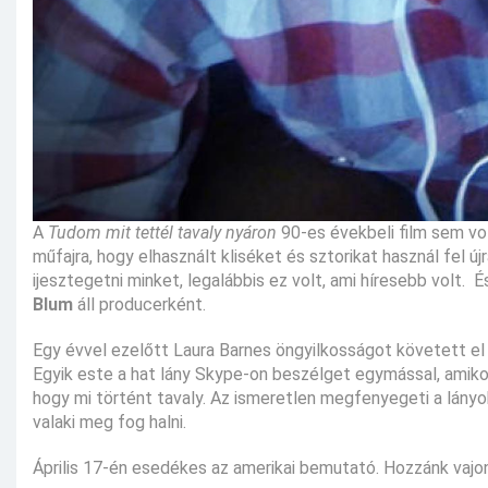
A
Tudom mit tettél tavaly nyáron
90-es évekbeli film sem vol
műfajra, hogy elhasznált kliséket és sztorikat használ fel újra
ijesztegetni minket, legalábbis ez volt, ami híresebb volt.
Blum
áll producerként.
Egy évvel ezelőtt Laura Barnes öngyilkosságot követett el
Egyik este a hat lány Skype-on beszélget egymással, amikor 
hogy mi történt tavaly. Az ismeretlen megfenyegeti a lányo
valaki meg fog halni.
Április 17-én esedékes az amerikai bemutató. Hozzánk vajon