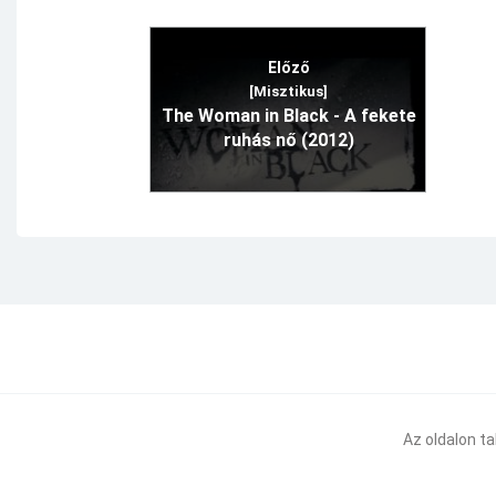
Előző
[Misztikus]
The Woman in Black - A fekete
ruhás nő (2012)
Az oldalon t