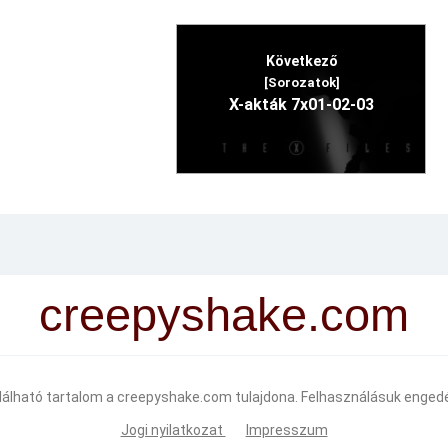
Következő
[Sorozatok]
X-akták 7x01-02-03
creepyshake.com
alálható tartalom a creepyshake.com tulajdona. Felhasználásuk engedé
Jogi nyilatkozat
Impresszum