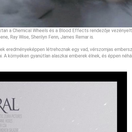
axtan a Chemical Wheels és a Blood Effects rendezője vezényelt
ene, Ray Wise, Sherilyn Fenn, James Remar is.
minek eredményeképpen létrehoznak egy vad, vérszomjas embers
ni. A környéken gyanútlan alaszkai emberek élnek, és éppen néhá