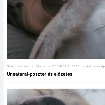
Szerző: Koimbra
Érkezik
2015.08.19. 15:00:10
#előzetes
#p
Unnatural-poszter és előzetes