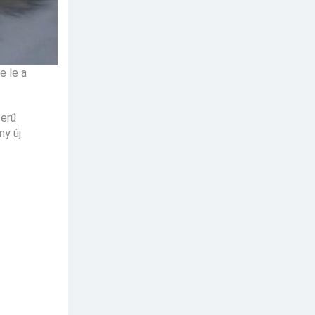
e le a
zerű
ny új