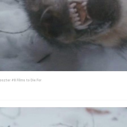
oszter
#8 Films to Die For