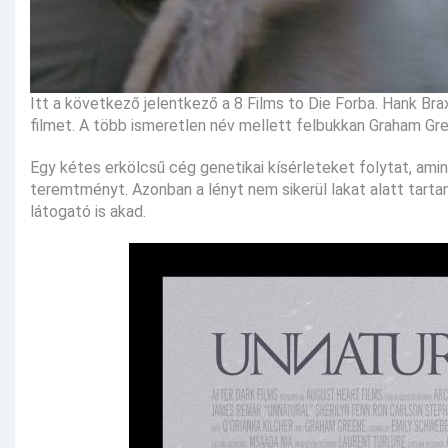
Itt a következő jelentkező a 8 Films to Die Forba. Hank Br
filmet. A több ismeretlen név mellett felbukkan Graham Gre
Egy kétes erkölcsű cég genetikai kísérleteket folytat, a
teremtményt. Azonban a lényt nem sikerül lakat alatt tarta
látogató is akad.