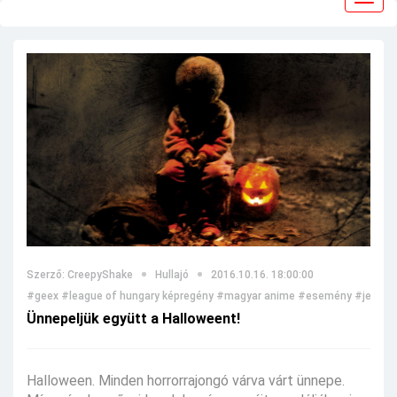
navig
Szerző: CreepyShake
Hullajó
2016.10.16. 18:00:00
#geex
#league of hungary képregény
#magyar anime
#esemény
#jelmez
Ünnepeljük együtt a Halloweent!
Halloween. Minden horrorrajongó várva várt ünnepe.