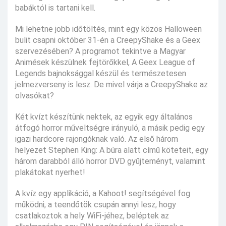
babáktól is tartani kell.
Mi lehetne jobb időtöltés, mint egy közös Halloween
bulit csapni október 31-én a CreepyShake és a Geex
szervezésében? A programot tekintve a Magyar
Animések készülnek fejtörőkkel, A Geex League of
Legends bajnoksággal készül és természetesen
jelmezverseny is lesz. De mivel várja a CreepyShake az
olvasókat?
Két kvízt készítünk nektek, az egyik egy általános
átfogó horror műveltségre irányuló, a másik pedig egy
igazi hardcore rajongóknak való. Az első három
helyezet Stephen King: A búra alatt című köteteit, egy
három darabból álló horror DVD gyűjteményt, valamint
plakátokat nyerhet!
A kvíz egy applikáció, a Kahoot! segítségével fog
működni, a teendőtök csupán annyi lesz, hogy
csatlakoztok a hely WiFi-jéhez, beléptek az