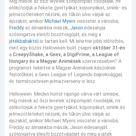
Míg mások az őszi levelek színpompáit csodálják, mi
előkotorjuk a fekete gyertyákat, koponyákat, smink- és
jelmezötleteket nézünk, és tűkön ülve várjuk az
éjszakát, amikor
Michael Myers
visszatér a városba,
Freddy
az álmainkba mászik,
Jason
édesanyja
szólongatva élesíti bozótvágóját, és még a
játékbabáktól
is tartani kell. Mi lehetne jobb időtöltés,
mint egy közös Halloween-bulit csapni
október 31-én
a
CreepyShake, a Geex, a DigiPrime, a League of
Hungary és a Magyar Animések
szervezésében? A
programot tekintve a Magyar Animések készülnek
fejtörőkkel, a Geex League of Legends-bajnoksággal,
és természetesen jelmezverseny is lesz.
Halloween. Minden horror rajongó várva várt ünnepe,
míg mások az őszi levelek színpompáit csodálják, mi
előkotorjuk a fekete gyertyákat, koponyákat, smink és
jelmezötleteket nézünk, és tűkön ülve várjuk az
éjszakát, amikor Michael Myers visszatér a városba,
Freddy az álmainkba mászik, Jason édesanyját
szólongatva élesíti bozótvágóját és még a játék