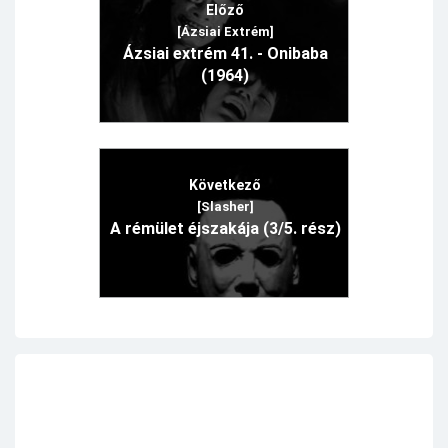
Előző
[Ázsiai Extrém]
Ázsiai extrém 41. - Onibaba
(1964)
Következő
[Slasher]
A rémület éjszakája (3/5. rész)