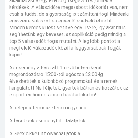
alkalmazásba egy PIN segítségével és jönnek a
kérdések. A válaszidőre megszabott időkorlát van, nem
csak a tudás, de a gyorsaság is számítani fog! Mindenki
egyszerre válaszol, és egyenlő esélyekkel indul.
Minden kérdés ki lesz vetítve egy TV-re, így akár mi is
segíthetünk egy keveset, az applikáció pedig mindig a
top 5 válaszadót fogja mutatni. A legtöbb pontot a
megfelelő válaszadók közül a leggyorsabbak fogják
kapni!
Az esemény a Barcraft 1 nevű helyen kerül
megrendezésre 15:00-tól egészen 22:00-ig
élvezhetitek a különböző programokat és a remek
hangulatot! Ne féljetek, gyertek bátran és hozzátok az
e sport és horror rajongó barátaitokat is!
A belépés természetesen ingyenes.
A facebook eseményt itt találjátok.
A Geex cikkét itt olvashatjátok a