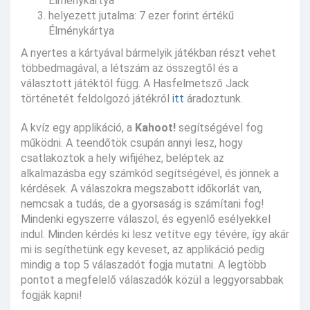
Élménykártya
helyezett jutalma: 7 ezer forint értékű
Élménykártya
A nyertes a kártyával bármelyik játékban részt vehet
többedmagával, a létszám az összegtől és a
választott játéktól függ. A Hasfelmetsző Jack
történetét feldolgozó játékról
itt
áradoztunk.
A kvíz egy applikáció, a
Kahoot!
segítségével fog
működni. A teendőtök csupán annyi lesz, hogy
csatlakoztok a hely wifijéhez, beléptek az
alkalmazásba egy számkód segítségével, és jönnek a
kérdések. A válaszokra megszabott időkorlát van,
nemcsak a tudás, de a gyorsaság is számítani fog!
Mindenki egyszerre válaszol, és egyenlő esélyekkel
indul. Minden kérdés ki lesz vetítve egy tévére, így akár
mi is segíthetünk egy keveset, az applikáció pedig
mindig a top 5 válaszadót fogja mutatni. A legtöbb
pontot a megfelelő válaszadók közül a leggyorsabbak
fogják kapni!