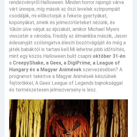
rendezvényről.Halloween. Minden horror rajongó várva
várt ünnepe, míg mások az őszi levelek színpompáit
csodálják, mi előkotorjuk a fekete gyertyákat,
koponyákat, smink és jelmezötleteket nézünk, és
tűkön ülve várjuk az éjszakát, amikor Michael Myers
visszatér a városba, Freddy az álmainkba mászik, Jason
édesanyját szólongatva élesíti bozótvágóját és még a
játék babáktól is tartani kell.Mi lehetne jobb időtöltés,
mint egy közös Halloween bulit csapni
október 31-én
a
CreepyShake, a Geex, a DigiPrime, a League of
Hungary és a Magyar Animések
szervezésében? A
programot tekintve a Magyar Animések készülnek
fejtörőkkel, A Geex League of Legends bajnoksággal
és természetesen jelmezverseny is lesz.