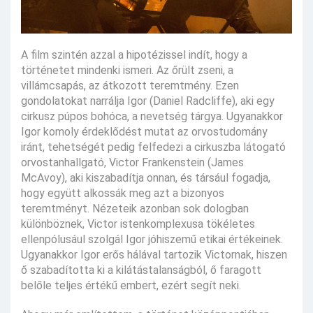
A film szintén azzal a hipotézissel indít, hogy a
történetet mindenki ismeri. Az őrült zseni, a
villámcsapás, az átkozott teremtmény. Ezen
gondolatokat narrálja Igor (Daniel Radcliffe), aki egy
cirkusz púpos bohóca, a nevetség tárgya. Ugyanakkor
Igor komoly érdeklődést mutat az orvostudomány
iránt, tehetségét pedig felfedezi a cirkuszba látogató
orvostanhallgató, Victor Frankenstein (James
McAvoy), aki kiszabadítja onnan, és társául fogadja,
hogy együtt alkossák meg azt a bizonyos
teremtményt. Nézeteik azonban sok dologban
különböznek, Victor istenkomplexusa tökéletes
ellenpólusául szolgál Igor jóhiszemű etikai értékeinek.
Ugyanakkor Igor erős hálával tartozik Victornak, hiszen
ő szabadította ki a kilátástalanságból, ő faragott
belőle teljes értékű embert, ezért segít neki.