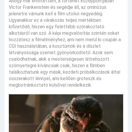
Ahogy már említettem, a történet középpontjában
Victor Frankenstein és segédje áll, az ominózus
jelenetre várnunk kell a film utolsó negyedéig.
Ugyanakkor ez a várakozás teljes mértékben
kifizetődő, hiszen egy felettébb szórakoztató
alkotásról van szó. A képi megvalósítás szintén sokat
hozzátesz a filmélményhez, ami nem merül ki csupán a
CGI használatában, a kosztümök és a díszlet
látványossága szemet gyönyörködtető. Azok sem
csalódhatnak, akik a mesterségesen létrehozott
szörnyetegre kíváncsiak csak, hiszen a filmben
találkozhatunk egy másik, kezdeti próbálkozások által
összerakott lénnyel, ami kellően groteszk és
megbotránkoztató külsővel rendelkezik.