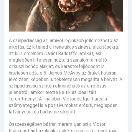
A színpadiasság az, amivel leginkább jellemezhető az
alkotás. Ez kiterjed a frenetikus színészi alakításokra,
itt ki is emelném Daniel Radcliffe játékát, aki
meglepően hitelesen hozta a szánalomra méltó
cirkuszi bohóc alakját, és karakterfejlődését is
hitelesen adta elő. James McAvoy az őrület határán
lévő zseni képében is tökéletesen megállta a helyét. A
színpadiasság szintén elmondható az ominózus
jelenetről, amikor életre keltik az idealizált
teremtményt. A fináléban Victor és Igor harca a
szörnyeteggel is a pozitívumokat erősíti, meglepően
látványosra és badassre sikerült.
Összességében bátran merem ajánlani a Victor
Frankensteint azoknak is, akik szerint a történet már