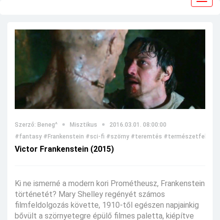
navig
Szerző: Beneg^
Misztikus
2016.03.01. 08:00:00
#fantasy
#Frankenstein
#sci-fi
#szörny
#teremtés
#természetfeletti
Victor Frankenstein (2015)
Ki ne ismerné a modern kori Prométheusz, Frankenstein
történetét? Mary Shelley regényét számos
filmfeldolgozás követte, 1910-től egészen napjainkig
bővült a szörnyetegre épülő filmes paletta, kiépítve