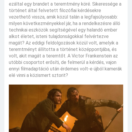
ezáltal egy brandet a teremtmény köré. Sikeressége a
történet által felvetett filozófiai kérdésekre
vezethető vissza, amik közül talán a legfajsúlyosabb:
milyen következményekkel jár, ha a rendelkezésre álló
technikai eszközök segítségével egy halandó ember
alkot életet, isteni tulajdonságokkal felvértezve
magát? Az eddigi feldolgozások közül volt, amelyik a
teremtményt állította a történet középpontjába, és
volt, akit magát a teremtőt. A Victor Frankenstein az
utóbbi csoportot erősíti, de felmerül a kérdés, vajon
ennyi filmadaptáció után érdemes volt-e újból kamerák
elé vinni a közismert sztorit?