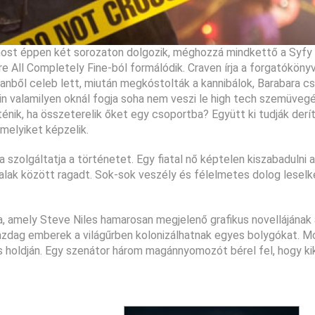
 most éppen két sorozaton dolgozik, méghozzá mindkettő a Syfy
re All Completely Fine-ból formálódik. Craven írja a forgatóköny
 Stanből celeb lett, miután megkóstolták a kannibálok, Barabara c
 valamilyen oknál fogja soha nem veszi le high tech szemüvegét
nik, ha összeterelik őket egy csoportba? Együtt ki tudják derít
 melyiket képzelik.
 szolgáltatja a történetet. Egy fiatal nő képtelen kiszabadulni
 falak között ragadt. Sok-sok veszély és félelmetes dolog leselke
ja, amely Steve Niles hamarosan megjelenő grafikus novellájának
őgazdag emberek a világűrben kolonizálhatnak egyes bolygókat. 
 holdján. Egy szenátor három magánnyomozót bérel fel, hogy ki