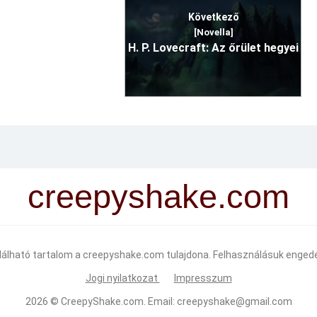
Következő
[Novella]
H. P. Lovecraft: Az őrület hegyei
creepyshake.com
alálható tartalom a creepyshake.com tulajdona. Felhasználásuk engedé
Jogi nyilatkozat
Impresszum
2026 ©
CreepyShake.com
. Email:
creepyshake@gmail.com