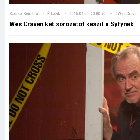
Szerző: Koimbra
Érkezik
2015.04.20. 20:00:50
#Wes Craven
Wes Craven két sorozatot készít a Syfynak