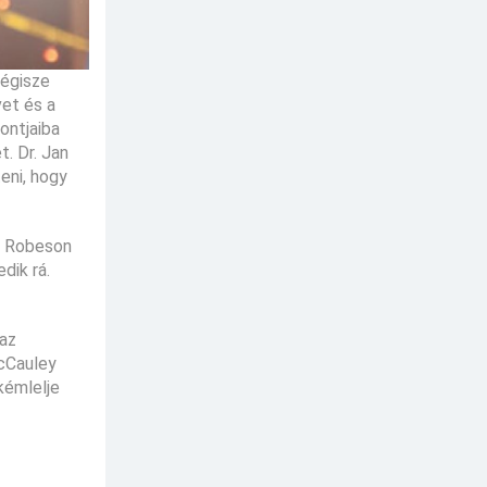
 égisze
vet és a
sontjaiba
. Dr. Jan
eni, hogy
 a Robeson
dik rá.
 az
McCauley
kémlelje