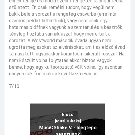
ennek rendje és módja szerint rengeteg rajongói teória
született. Én csak remélni tudom, hogy végül nem
bukik bele a sorozat a rengeteg csavarba (erre már
számos példát láthattunk), vagy nem csak egy
hatalmas blöffnek vagyunk a szemtanúi és a készítők
tényleg tisztába vannak azzal, hogy merre tart a
sorozat. A Westworld második évada ugyan nem
ugrotta meg azokat az elvárásokat, amit az előző évad
támasztott, ugyanakkor korántsem sikerült rosszul. Ha
nem készült volna folytatás akkor biztos vagyok
benne, hogy egy kultsorozattá vált volna, így azonban
nagyon sok fog múlni a következő évadon.
7/10
Előző
[MusiCShake]
MusiCShake V. - Idegtépő
passzusok