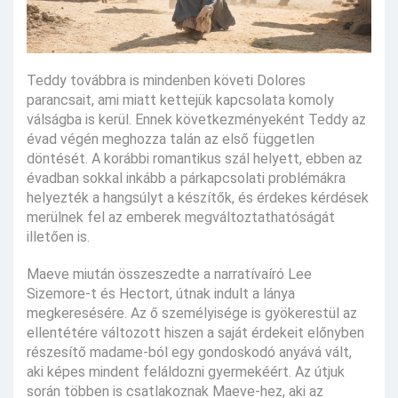
Teddy továbbra is mindenben követi Dolores
parancsait, ami miatt kettejük kapcsolata komoly
válságba is kerül. Ennek következményeként Teddy az
évad végén meghozza talán az első független
döntését. A korábbi romantikus szál helyett, ebben az
évadban sokkal inkább a párkapcsolati problémákra
helyezték a hangsúlyt a készítők, és érdekes kérdések
merülnek fel az emberek megváltoztathatóságát
illetően is.
Maeve miután összeszedte a narratívaíró Lee
Sizemore-t és Hectort, útnak indult a lánya
megkeresésére. Az ő személyisége is gyökerestül az
ellentétére változott hiszen a saját érdekeit előnyben
részesítő madame-ból egy gondoskodó anyává vált,
aki képes mindent feláldozni gyermekéért. Az útjuk
során többen is csatlakoznak Maeve-hez, aki az