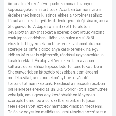
öntudatra ébredésével párhuzamosan bizonyos
képességekre is szert tesz. Azonban bármennyire is
érdekesnek hangzik, sajnos ehhez a történetszálhoz
társul a sorozat egyik legfeleslegesebb újítása is, ami a
Shogunworld. A Japánról mintázott területen
bevallottan ugyanazokat a szereplőket látjuk viszont
csak japán kiadásban. Hiába van súlya a szülőtől
elszakított gyermek történetének, valamint drámai
szerepe az önfeláldozó anya karakterének, ha egy
időben kétszer is eljátsszák, ráadásul ugyanazokkal a
karakterekkel. Én alapvetően szeretem a Japán
kultúrát és az ahhoz kapcsolódó történeteket. De a
Shogunworldben játszódó részekben, sem érdemi
mellékszálat, sem cselekményt befolyásoló
történetet nem kaptunk. Ráadásul a második részben
pár jelenetet erejéig az ún. „Raj world” -öt is szemügyre
vehetjük, ami ugyan egy későbbiekben lényeges
szereplőt emel be a sorozatba, azonban teljesen
felesleges volt ezt egy harmadik világban megtenni.
Talán az egyetlen mellékszá,l ami tényleg hozzátett a