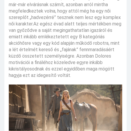
már-már elvárásnak számít, azonban arról mintha
megfeledkeztek volna, hogy attól még ha egy női
szereplőt „hadvezérré” tesznek nem lesz egy komplex
női karakter.Az egész évad alatt teljes mértékben meg
van győződve a saját megingathatatlan igazáról és
emiatt inkább emlékeztetett egy B kategóriás
akcióhősre vagy egy kód alapján működő robotra, mint
a lét értelmét kereső és „fajának” fennmaradásáért
küzdő összetett személyiségre. Azonban Dolores
motivációi a fináléhoz közeledve egyre inkább
kikristályosodnak és ezzel egyidőben maga mögött
hagyja ezt az idegesítő voltát.