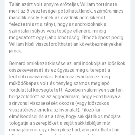
Talán azért volt ennyire erőteljes William története
mert az ő veszteségei pótolhatatlanok, számára nincs
második esély. Ennek az évadnak nem sikerült
feledtetni azt a tényt, hogy az androidoknak a
számtalan súlyos vesztesége ellenére, mindig
megadatott egy újabb lehetőség. Ehhez képest pedig
William hibái visszafordíthatatlan következményekkel
járnak.
Bernard emlékezetkiesése az, ami indokolja az idősíkok
összekeverését és ez ágyazza meg a terepet a
legtöbb csavarnak is. Ebben az évadban ez még
működőképes volt és tényleg számos meglepő
fordulattal kecsegtetett. Azonban valamilyen szinten
beigazolódott az az aggodalmam, hogy Ford hiánya a
színvonal visszaesését okozza (vagy időszakos
visszatérése emeli a színvonalat). Filozófiai
elmélkedései és az a tény, hogy sakkjátékos módjára
tologatja a szereplőket a saját sakktábláján már
önmagában is egy olyan pluszt ad, ami pótolhatatlan.