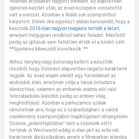
felemás érzéseket hagyott bennem. Az alapvetően
ígéretes kezdet után, az évad közepére vontatottá
vált a sorozat. Azonban a finálé sok szempontból
kárpótolt. Ennek oka egyrészt abban keresendő, hogy a
készítők
2016-ban nagyon magasra tették a lécet
,
amelyet megugrani rendkívül nehéz feladat. Másfelől
pedig az újítások sem feltétlen érték el a kívánt célt.
**Spoileres kibeszélő következik. **
Ahhoz tényleg nagy bátorság kellett a készítők
részéről, hogy Dolorest alapvetően negatív karakterré
tegyék. Az évad elején elindít egy forradalmat az
androidok élén, amelynek célja a társai öntudatra
ébresztése, valamint az emberek uralma alól való
felszabadulás (később pedig az emberi világ
meghódítása). Azonban a párhuzamos szálak
rámutatnak arra, hogy ez a szabadságharc a valódi
cselekmény szempontjából majdhogynem lényegtelen.
Dolores „jellemfejlődése” nem a szemünk előtt
történik. A Westworld eddig is élen járt az erős női
karakterek ábrázolásában, amely a filmiparban jelenleg