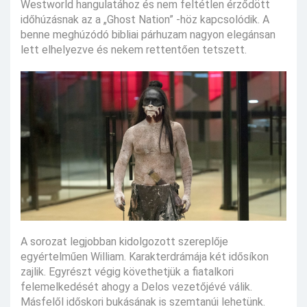
Westworld hangulatához és nem feltétlen érződött
időhúzásnak az a „Ghost Nation” -höz kapcsolódik. A
benne meghúzódó bibliai párhuzam nagyon elegánsan
lett elhelyezve és nekem rettentően tetszett.
A sorozat legjobban kidolgozott szereplője
egyértelműen William. Karakterdrámája két idősíkon
zajlik. Egyrészt végig követhetjük a fiatalkori
felemelkedését ahogy a Delos vezetőjévé válik.
Másfelől időskori bukásának is szemtanúi lehetünk.