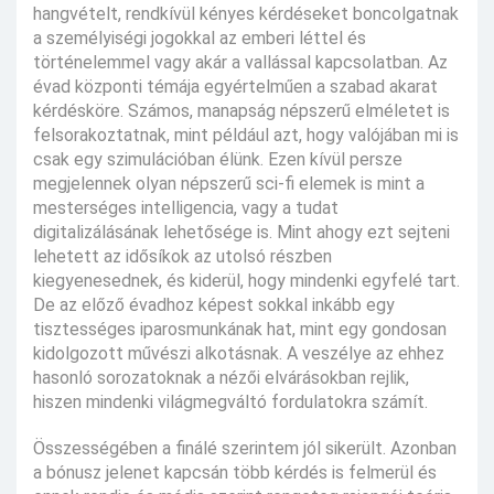
hangvételt, rendkívül kényes kérdéseket boncolgatnak
a személyiségi jogokkal az emberi léttel és
történelemmel vagy akár a vallással kapcsolatban. Az
évad központi témája egyértelműen a szabad akarat
kérdésköre. Számos, manapság népszerű elméletet is
felsorakoztatnak, mint például azt, hogy valójában mi is
csak egy szimulációban élünk. Ezen kívül persze
megjelennek olyan népszerű sci-fi elemek is mint a
mesterséges intelligencia, vagy a tudat
digitalizálásának lehetősége is. Mint ahogy ezt sejteni
lehetett az idősíkok az utolsó részben
kiegyenesednek, és kiderül, hogy mindenki egyfelé tart.
De az előző évadhoz képest sokkal inkább egy
tisztességes iparosmunkának hat, mint egy gondosan
kidolgozott művészi alkotásnak. A veszélye az ehhez
hasonló sorozatoknak a nézői elvárásokban rejlik,
hiszen mindenki világmegváltó fordulatokra számít.
Összességében a finálé szerintem jól sikerült. Azonban
a bónusz jelenet kapcsán több kérdés is felmerül és