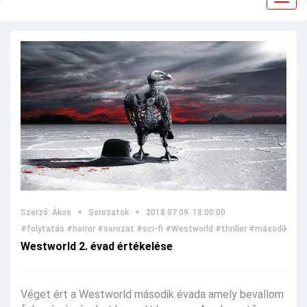
navig
Szerző: Ákos
Sorozatok
2018.07.09. 18:00:00
#folytatás
#horror
#sorozat
#sci-fi
#Westworld
#thriller
#második éva
Westworld 2. évad értékelése
Véget ért a Westworld második évada amely bevallom