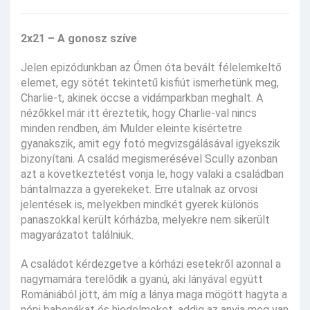
2x21 – A gonosz szíve
Jelen epizódunkban az Ómen óta bevált félelemkeltő
elemet, egy sötét tekintetű kisfiút ismerhetünk meg,
Charlie-t, akinek öccse a vidámparkban meghalt. A
nézőkkel már itt éreztetik, hogy Charlie-val nincs
minden rendben, ám Mulder eleinte kísértetre
gyanakszik, amit egy fotó megvizsgálásával igyekszik
bizonyítani. A család megismerésével Scully azonban
azt a következtetést vonja le, hogy valaki a családban
bántalmazza a gyerekeket. Erre utalnak az orvosi
jelentések is, melyekben mindkét gyerek különös
panaszokkal került kórházba, melyekre nem sikerült
magyarázatot találniuk.
A családot kérdezgetve a kórházi esetekről azonnal a
nagymamára terelődik a gyanú, aki lányával együtt
Romániából jött, ám míg a lánya maga mögött hagyta a
népi babonákat és hiedelmeket, addig az anyja meg van