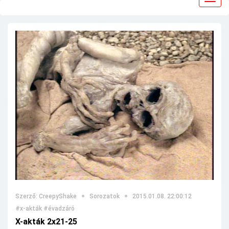
navig
Szerző: CreepyShake
Sorozatok
2015.01.08. 22:00:12
#x-akták
#évadzáró
X-akták 2x21-25