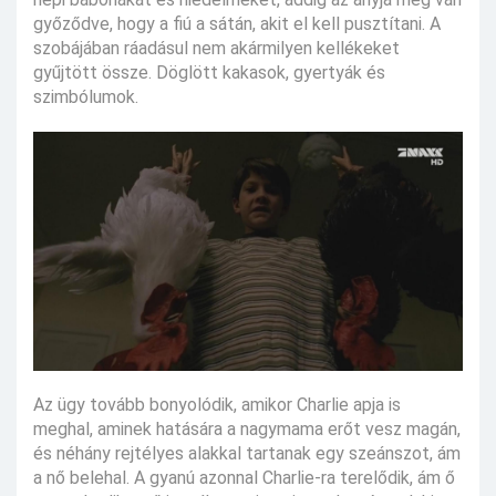
győződve, hogy a fiú a sátán, akit el kell pusztítani. A
szobájában ráadásul nem akármilyen kellékeket
gyűjtött össze. Döglött kakasok, gyertyák és
szimbólumok.
Az ügy tovább bonyolódik, amikor Charlie apja is
meghal, aminek hatására a nagymama erőt vesz magán,
és néhány rejtélyes alakkal tartanak egy szeánszot, ám
a nő belehal. A gyanú azonnal Charlie-ra terelődik, ám ő