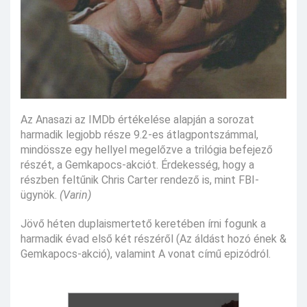
Az Anasazi az IMDb értékelése alapján a sorozat
harmadik legjobb része 9.2-es átlagpontszámmal,
mindössze egy hellyel megelőzve a trilógia befejező
részét, a Gemkapocs-akciót. Érdekesség, hogy a
részben feltűnik Chris Carter rendező is, mint FBI-
ügynök.
(Varin)
Jövő héten duplaismertető keretében írni fogunk a
harmadik évad első két részéről (Az áldást hozó ének &
Gemkapocs-akció), valamint A vonat című epizódról.