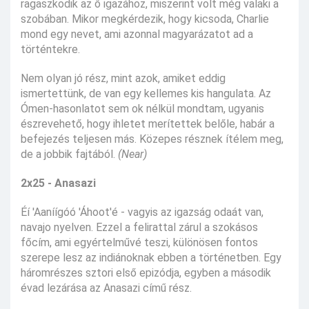
ragaszkodik az ő igazához, miszerint volt még valaki a
szobában. Mikor megkérdezik, hogy kicsoda, Charlie
mond egy nevet, ami azonnal magyarázatot ad a
történtekre.
Nem olyan jó rész, mint azok, amiket eddig
ismertettünk, de van egy kellemes kis hangulata. Az
Ómen-hasonlatot sem ok nélkül mondtam, ugyanis
észrevehető, hogy ihletet merítettek belőle, habár a
befejezés teljesen más. Közepes résznek ítélem meg,
de a jobbik fajtából.
(Near)
2x25 - Anasazi
Éí 'Aaníígóó 'Áhoot'é - vagyis az igazság odaát van,
navajo nyelven. Ezzel a felirattal zárul a szokásos
főcím, ami egyértelművé teszi, különösen fontos
szerepe lesz az indiánoknak ebben a történetben. Egy
háromrészes sztori első epizódja, egyben a második
évad lezárása az Anasazi című rész.