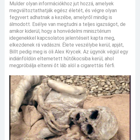
Mulder olyan információkhoz jut hozzá, amelyek
megváltoztathatják egész életét, és végre olyan
fegyvert adhatnak a kezébe, amelyről mindig is
álmodott. Esélye van megtudni a teljes igazságot, de
amikor kiderül, hogy a honvédelmi minisztérium
idegenekkel kapcsolatos jelentéseit kapta meg,
elkezdenek rá vadászni. Élete veszélybe kerül, apját,
Billt pedig meg is öli Alex Krycek. Az ügynök végül egy
indiánföldön eltemetett hűtőkocsiba kerül, ahol
megpróbálja eltenni őt láb alól a cigarettás férfi.