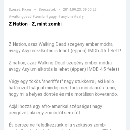
Szerző: Fixxer
Sorozatok
2014.09.23. 09:00:29
#walkingdead
#zombi
#gagyi
#asylum
#syfy
Z Nation - Z, mint zombi
Z Nation, azaz Walking Dead szegény ember módra,
avagy Asylum-alkotás is lehet (éppen) IMDb 4.5 felett!
Z nation, azaz Walking Dead szegény ember módra,
avagy Asylum alkotás is lehet (éppen) IMDB 4.5 felett
Végy egy tökös "sheriffet" nagy stukkerrel, aki kello
határozottsággal mindig meg tudja mondani és tenni,
hogy mi a helyes döntés és mi a morálisan követendo.
Adjál hozzá egy afro-amerikai szépséget nagy
pengével, aki egy zombitól sem fél.
És persze ne feledkezzünk el a szokásos zombi-