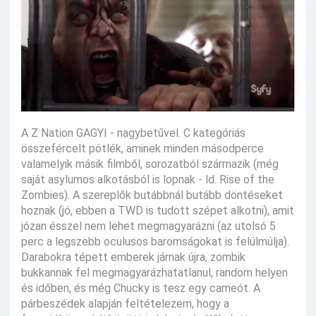
A Z Nation GAGYI - nagybetűvel. C kategóriás
összefércelt pótlék, aminek minden másodperce
valamelyik másik filmből, sorozatból származik (még
saját asylumos alkotásból is lopnak - ld. Rise of the
Zombies). A szereplők butábbnál butább döntéseket
hoznak (jó, ebben a TWD is tudott szépet alkotni), amit
józan ésszel nem lehet megmagyarázni (az utolsó 5
perc a legszebb oculusos baromságokat is felülmúlja).
Darabokra tépett emberek járnak újra, zombik
bukkannak fel megmagyarázhatatlanul, random helyen
és időben, és még Chucky is tesz egy cameót. A
párbeszédek alapján feltételezem, hogy a