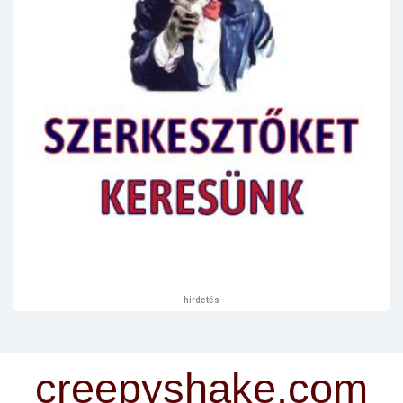
hirdetés
creepyshake.com