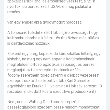
apokalipszisról, ahol az emberiség vesztett, a "Z"-k
nyertek, de persze azért USA-ban még pislákol a
remény -
van egy ember, aki a gyógymódot hordozza.
A fohösünk feladata a két lábon járó orvosságot egy
kaliforniai laborba elkísérni - és út közben más túlélok
is csatlakoznak hozzájuk.
Elokerül egy öreg, kopaszodó körszakállas hillbilly, egy
kisbaba, no meg egy nem éppen a körülményeknek
megfeleloen öltozo egzotikus szépség...és persze
megkapjuk azt a szereplot is, akinek az "én
fogom/szeretném toled átvenni a csapat vezetését"
szerepet osztotta a kreatív stáb (Karl Schaefer
egyébként az Eureka 11, valamint a Holtsáv sorozat 13
részében muködött közre executive producerként).
Nem, nem a Walking Dead sorozat epizód
összefoglalóiból szedtem össze random mondatokat,