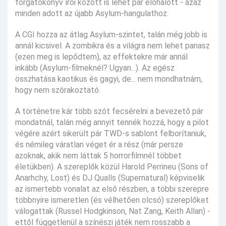
forgatókönyv írói között is lehet pár élőhalott - azaz
minden adott az újabb Asylum-hangulathoz.
A CGI hozza az átlag Asylum-szintet, talán még jobb is
annál kicsivel. A zombikra és a világra nem lehet panasz
(ezen meg is lepődtem), az effektekre már annál
inkább (Asylum-filmeknél? Ugyan...). Az egész
összhatása kaotikus és gagyi, de... nem mondhatnám,
hogy nem szórakoztató.
A történetre kár több szót fecsérelni a bevezető pár
mondatnál, talán még annyit tennék hozzá, hogy a pilot
végére azért sikerült pár TWD-s sablont felborítaniuk,
és némileg váratlan véget ér a rész (már persze
azoknak, akik nem láttak 5 horrorfilmnél többet
életükben). A szereplők közül Harold Perrineu (Sons of
Anarhchy, Lost) és DJ Qualls (Supernatural) képviselik
az ismertebb vonalat az első részben, a többi szerepre
többnyire ismeretlen (és vélhetően olcsó) szereplőket
válogattak (Russel Hodgkinson, Nat Zang, Keith Allan) -
ettől függetlenül a színészi játék nem rosszabb a