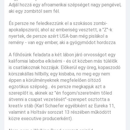
Adjál hozzá egy afroamerikai szépséget nagy pengével,
aki egy zombitól sem fél.
És persze ne feledkezzünk el a szokásos zombi-
apokalipszisról, ahol az emberiség vesztett, a "Z"-k
nyertek, de persze azért USA-ban még pislákol a
remény - van egy ember, aki a gyógymódot hordozza.
A főhősünk feladata a két lábon járó orvosságot egy
kaliforniai laborba elkísérni - és út közben más túlélők
is csatlakoznak hozzájuk. Előkerül egy öreg, kopaszodó
körszakállas hillbilly, egy kisbaba, no meg egy nem
éppen a körülményeknek megfelelően öltöző
egzotikus szépség... és persze megkapjuk azt a
szereplőt is, akinek az "én fogom/szeretném tőled
átvenni a csapat vezetését"-szerepet osztotta a
kreatív stáb (Karl Schaefer egyébként az Eureka 11,
valamint a Holtsáv sorozat 13 részében működött
közre executive producerként).