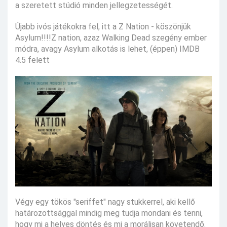
a szeretett stúdió minden jellegzetességét.
Újabb ivós játékokra fel, itt a Z Nation - köszönjük
Asylum!!!!Z nation, azaz Walking Dead szegény ember
módra, avagy Asylum alkotás is lehet, (éppen) IMDB
4.5 felett
Végy egy tökös "seriffet" nagy stukkerrel, aki kellő
határozottsággal mindig meg tudja mondani és tenni,
hogy mi a helyes döntés és mi a morálisan követendő.