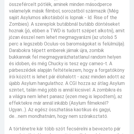
összefércelt pótlék, aminek minden másodperce
valamelyik másik filmbol, sorozatból származik (Még
saját Asylumos alkotásból is lopnak - ld. Rise of the
Zombies). A szereplok butábbnál butább döntéseket
hoznak (jó, ebben a TWD is tudott szépet alkotni), amit
józan ésszel nem lehet megmagyarázni (az utolsó 5
perc a legszebb Oculus-os baromságokat is felülmúlja).
Darabokra tépett emberek járnak újra, zombik
bukkannak fel megmagyarázhatatlanul random helyen
és idoben, és még Chucky is tesz egy cameo-t. A
párbeszédek alapján feltételezem, hogy a forgatóköny
írói között is lehet pár élohalott - azaz minden adott az
újabb Asylum hangulathoz. A CGI hozza az átlag Asylum
szintet, talán még jobb is annál kicsivel. A zombikra és
a világra nem lehet panasz (ezen meg is lepodtem), az
effektekre már annál inkább (Asylum filmeknél?
Ugyan...). Az egész összhatása kaotikus és gagyi,
de....nem mondhatnám, hogy nem szórakoztató.
A történetre kár több szót fecsérelni a bevezeto pár