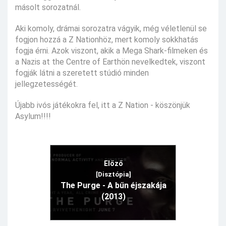
másolt sorozatnál.
Aki komoly, drámai sorozatra vágyik, még véletlenül se
fogjon hozzá a Z Nationhöz, mert komoly sokkhatás
fogja érni. Azok viszont, akik a Mega Shark-filmeken és
a Nazis at the Centre of Earthön nevelkedtek, viszont
fogják látni a szeretett stúdió minden
jellegzetességét.
Újabb ivós játékokra fel, itt a Z Nation - köszönjük
Asylum!!!!
Előző
[Disztópia]
The Purge - A bűn éjszakája
(2013)