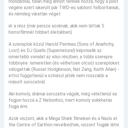
mondatnál, talán még annyit tennék hozzá, hogy a pilot
végére azért sikerült pár TWD-es sablont felborítaniuk,
és némileg váratlan véget
ér a rész (már persze azoknak, akik nem láttak 5
horrorfilmnél többet életükben).
A szereplok közül Harold Perrineu (Sons of Anarhchy,
Lost) és DJ Qualls (Supernatural) képviselik az
ismertebb vonalat az elso részben, a többi szerepre
többnyire ismeretlen (és vélhetoen olcsó) szereploket
válogattak (Russel Hodgkinson, Nat Zang, Keith Allan) -
ettol függetlenül a színészi játék nem rosszabb a
másolt sorozatnál.
Aki komoly, drámai sorozatra vágyik, még véletlenül se
fogjon hozzá a Z Nationhöz, mert komoly sokkhatás
fogja érni.
Azok viszont, akik a Mega Shark filmeken és a Nazis at
the Centre of Earthön nevelkedtek, viszont fogják látni