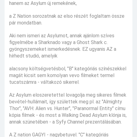
hanem az Asylum új remekének,
a Z Nation sorozatnak az elso részét foglaltam össze
pár mondatban.
Aki nem ismeri az Asylumot, annak ajánlom szíves
figyelmébe a Sharknado vagy a Ghost Shark c.
gyöngyszemeket ismerkedésnek. EZ ugyanis AZ a
hírhedt studió, amelyik
alacsony költségvetésbol, "B" kategóriás színészekkel
magát kicsit sem komolyan vevo filmeket termel
tucatszámra - váltakozó sikerrel.
Az Asylum eloszeretettel lovagolja meg sikeres filmek
bevétel-hullámait, így születtek meg pl. az "Almighty
Thor", "AVH: Alien vs. Hunter", "Paranormal Entity" címu
kópia filmek - és most a Walking Dead Asylum klónja is,
annak szünetében - a Syfy Channel prezentálásában.
A Z nation GAGYI - nagybetuvel. "C" kategóriás