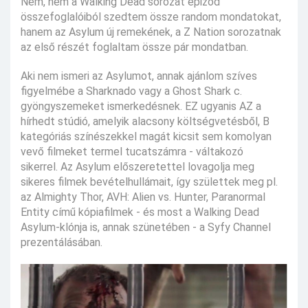
Nem, nem a Walking Dead sorozat epizód
összefoglalóiból szedtem össze random mondatokat,
hanem az Asylum új remekének, a Z Nation sorozatnak
az első részét foglaltam össze pár mondatban.
Aki nem ismeri az Asylumot, annak ajánlom szíves
figyelmébe a Sharknado vagy a Ghost Shark c.
gyöngyszemeket ismerkedésnek. EZ ugyanis AZ a
hírhedt stúdió, amelyik alacsony költségvetésből, B
kategóriás színészekkel magát kicsit sem komolyan
vevő filmeket termel tucatszámra - váltakozó
sikerrel. Az Asylum előszeretettel lovagolja meg
sikeres filmek bevételhullámait, így születtek meg pl.
az Almighty Thor, AVH: Alien vs. Hunter, Paranormal
Entity című kópiafilmek - és most a Walking Dead
Asylum-klónja is, annak szünetében - a Syfy Channel
prezentálásában.