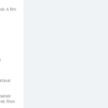
ek. A film
!
ktával
mjének
rek: Ross