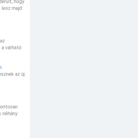
derült, hogy
 lesz majd
 az
 a várható
n
sznek az új
pontosan
k néhány