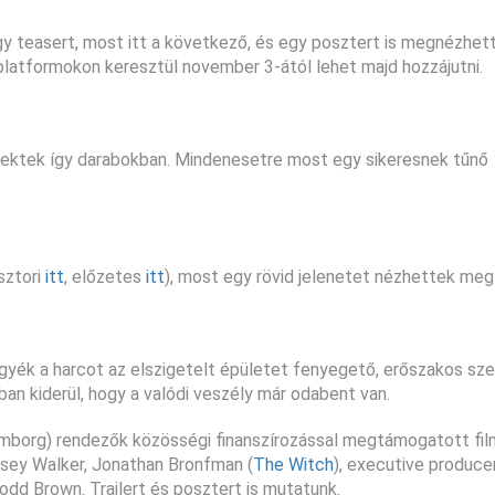
 teasert, most itt a következő, és egy posztert is megnézhett
platformokon keresztül november 3-ától lehet majd hozzájutni.
nektek így darabokban. Mindenesetre most egy sikeresnek tűnő
 sztori
itt
, előzetes
itt
), most egy rövid jelenetet nézhettek meg
gyék a harcot az elszigetelt épületet fenyegető, erőszakos sze
an kiderül, hogy a valódi veszély már odabent van.
 Emborg) rendezők közösségi finanszírozással megtámogatott fil
sey Walker, Jonathan Bronfman (
The Witch
), executive produce
dd Brown. Trailert és posztert is mutatunk.