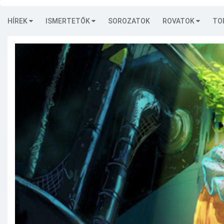
HÍREK
ISMERTETŐK
SOROZATOK
ROVATOK
TO