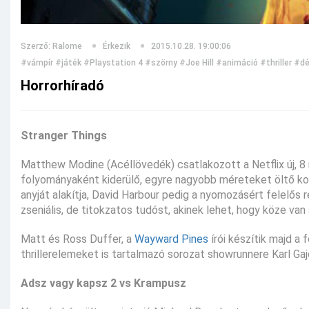
Szerző: Ralome
Érkezik
2015.10.28. 19:00:06
#vámpír
#játék
#Playstation 4
#szörny
#Joe Hill
#animáció
#thriller
#d
Horrorhíradó
Stranger Things
Matthew Modine (Acéllövedék) csatlakozott a Netflix új, 8 
folyományaként kiderülő, egyre nagyobb méreteket öltő kor
anyját alakítja, David Harbour pedig a nyomozásért felelős 
zseniális, de titokzatos tudóst, akinek lehet, hogy köze van 
Matt és Ross Duffer, a
Wayward Pines
írói készítik majd a 
thrillerelemeket is tartalmazó sorozat showrunnere Karl Gaj
Adsz vagy kapsz 2 vs Krampusz