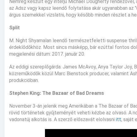
Nemrég készült egy interjú Michael Dougherty rendezővel,
az Adsz vagy kapsz leendő folytatása akár ugyanabban az "
árgus szemekkel vizslatni, hogy később minden részlet a hel
Split
M. Night Shyamalan leendő természetfeletti suspense thrill
érdeklődőkhöz. Most sincs másképp, bár ezúttal fontos dolg
megjelenési dátum: 2017. január 20.
Az eddigi szereplőgárda: James McAvoy, Anya Taylor Joy, B
közreműködők közül Marc Bienstock producer, valamint Ashw
produkcióban.
Stephen King: The Bazaar of Bad Dreams
November 3-án jelenik meg Amerikában a The Bazaar of Bad
rövid történetek gyűjteményét veheti kézbe az olvasó. A n
vadonatúj alkotás is. A szerző előszavát elolvasni
itt
, saját