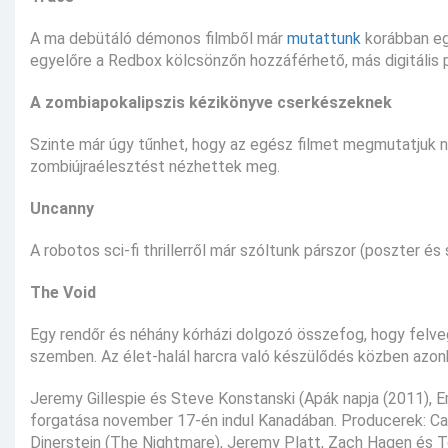
A ma debütáló démonos filmből már
mutattunk
korábban egy
egyelőre a Redbox kölcsönzőn hozzáférhető, más digitális 
A zombiapokalipszis kézikönyve cserkészeknek
Szinte már úgy tűnhet, hogy az egész filmet megmutatjuk 
zombiújraélesztést nézhettek meg.
Uncanny
A robotos sci-fi thrillerről már szóltunk párszor (poszter és
The Void
Egy rendőr és néhány kórházi dolgozó összefog, hogy felve
szemben. Az élet-halál harcra való készülődés közben azonb
Jeremy Gillespie és Steve Konstanski (Apák napja (2011),
forgatása november 17-én indul Kanadában. Producerek: Ca
Dinerstein (The Nightmare), Jeremy Platt, Zach Hagen és To