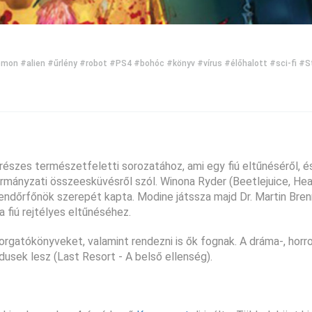
émon
#alien
#űrlény
#robot
#PS4
#bohóc
#könyv
#vírus
#élőhalott
#sci-fi
#S
részes természetfeletti sorozatához, ami egy fiú eltűnéséről, é
mányzati összeesküvésről szól. Winona Ryder (Beetlejuice, Heat
rendőrfőnök szerepét kapta. Modine játssza majd Dr. Martin Bren
a fiú rejtélyes eltűnéséhez.
forgatókönyveket, valamint rendezni is ők fognak. A dráma-, horro
dusek lesz (Last Resort - A belső ellenség).