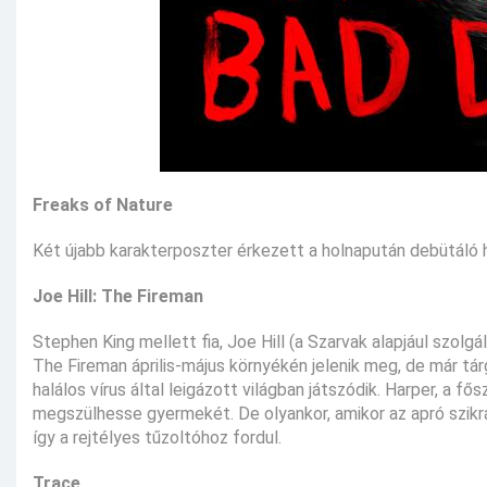
Freaks of Nature
Két újabb karakterposzter érkezett a holnapután debütáló h
Joe Hill: The Fireman
Stephen King mellett fia, Joe Hill (a Szarvak alapjául szol
The Fireman április-május környékén jelenik meg, de már tár
halálos vírus által leigázott világban játszódik. Harper, a 
megszülhesse gyermekét. De olyankor, amikor az apró szikrá
így a rejtélyes tűzoltóhoz fordul.
Trace