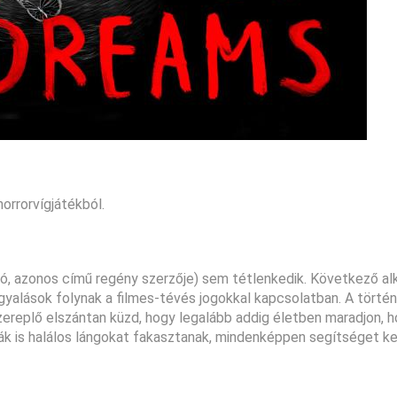
orrorvígjátékból.
gáló, azonos című regény szerzője) sem tétlenkedik. Következő al
gyalások folynak a filmes-tévés jogokkal kapcsolatban. A történ
főszereplő elszántan küzd, hogy legalább addig életben maradjon, 
k is halálos lángokat fakasztanak, mindenképpen segítséget kel