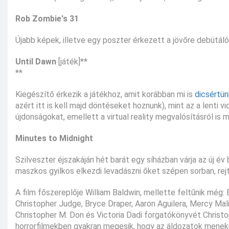
Rob Zombie's 31
Újabb képek, illetve egy poszter érkezett a jövőre debütál
Until Dawn
[játék]**
**
Kiegészítő érkezik a játékhoz, amit korábban mi is
dicsértün
azért itt is kell majd döntéseket hoznunk), mint az a lenti 
újdonságokat, emellett a virtual reality megvalósításról is 
Minutes to Midnight
Szilveszter éjszakáján hét barát egy síházban várja az új é
maszkos gyilkos elkezdi levadászni őket szépen sorban, rejté
A film főszereplője William Baldwin, mellette feltűnik még: 
Christopher Judge, Bryce Draper, Aaron Aguilera, Mercy Mali
Christopher M. Don és Victoria Dadi forgatókönyvét Christop
horrorfilmekben gyakran megesik, hogy az áldozatok menekü