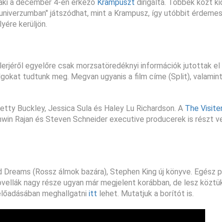
 aki a december 4-én érkező
Krampuszt
dirigálta. Többek közt ki
univerzumban" játszódhat, mint a Krampusz, így utóbbit érdemes
yére kerüljön.
erjéről egyelőre csak morzsatöredéknyi információk jutottak el
okat tudtunk meg. Megvan ugyanis a film címe (Split), valamint
etty Buckley, Jessica Sula és Haley Lu Richardson. A
The Visite
in Rajan és Steven Schneider executive producerek is részt ve
 Dreams (Rossz álmok bazára), Stephen King új könyve. Egész 
ovellák nagy része ugyan már megjelent korábban, de lesz köztü
 előadásában meghallgatni
itt
lehet. Mutatjuk a borítót is.