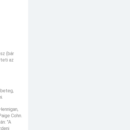
sz (bár
teti az
ebeteg,
i.
 Hennigan,
Paige Cohn.
án: "A
zdeni