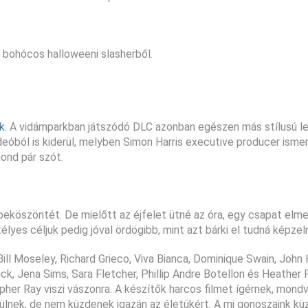
ó bohócos halloweeni slasherből.
k
. A vidámparkban játszódó DLC azonban egészen más stílusú le
videóból is kiderül, melyben Simon Harris executive producer ismer
mond pár szót.
v beköszöntét. De mielőtt az éjfelet ütné az óra, egy csapat elm
lyes céljuk pedig jóval ördögibb, mint azt bárki el tudná képzeln
Bill Moseley, Richard Grieco, Viva Bianca, Dominique Swain, John
ck, Jena Sims, Sara Fletcher, Phillip Andre Botellon és Heather 
her Ray viszi vászonra. A készítők harcos filmet ígérnek, mondv
lnek, de nem küzdenek igazán az életükért. A mi gonoszaink kü