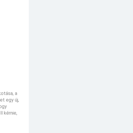
kotása, a
et egy új,
hogy
l kérnie,