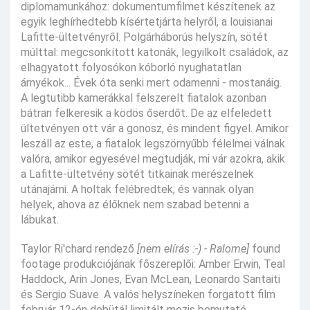
diplomamunkához: dokumentumfilmet készítenek az
egyik leghírhedtebb kísértetjárta helyről, a louisianai
Lafitte-ültetvényről. Polgárháborús helyszín, sötét
múlttal: megcsonkított katonák, legyilkolt családok, az
elhagyatott folyosókon kóborló nyughatatlan
árnyékok... Évek óta senki mert odamenni - mostanáig.
A legtutibb kamerákkal felszerelt fiatalok azonban
bátran felkeresik a ködös őserdőt. De az elfeledett
ültetvényen ott vár a gonosz, és mindent figyel. Amikor
leszáll az este, a fiatalok legszörnyűbb félelmei válnak
valóra, amikor egyesével megtudják, mi vár azokra, akik
a Lafitte-ültetvény sötét titkainak merészelnek
utánajárni. A holtak felébredtek, és vannak olyan
helyek, ahova az élőknek nem szabad betenni a
lábukat.
Taylor Ri'chard rendező
[nem elírás :-) - Ralome]
found
footage produkciójának főszereplői: Amber Erwin, Teal
Haddock, Arin Jones, Evan McLean, Leonardo Santaiti
és Sergio Suave. A valós helyszíneken forgatott film
február 12-én debütál limitált mozis bemutató