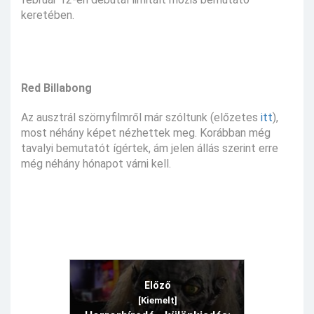
keretében.
Red Billabong
Az ausztrál szörnyfilmről már szóltunk (előzetes
itt
),
most néhány képet nézhettek meg. Korábban még
tavalyi bemutatót ígértek, ám jelen állás szerint erre
még néhány hónapot várni kell.
Előző
[Kiemelt]