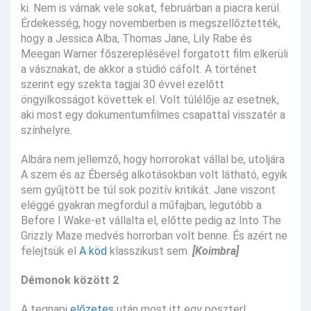
ki. Nem is várnak vele sokat, februárban a piacra kerül.
Érdekesség, hogy novemberben is megszellőztették,
hogy a Jessica Alba, Thomas Jane, Lily Rabe és
Meegan Warner főszereplésével forgatott film elkerüli
a vásznakat, de akkor a stúdió cáfolt. A történet
szerint egy szekta tagjai 30 évvel ezelőtt
öngyilkosságot követtek el. Volt túlélője az esetnek,
aki most egy dokumentumfilmes csapattal visszatér a
színhelyre.
Albára nem jellemző, hogy horrorokat vállal be, utoljára
A szem és az Éberség alkotásokban volt látható, egyik
sem gyűjtött be túl sok pozitív kritikát. Jane viszont
eléggé gyakran megfordul a műfajban, legutóbb a
Before I Wake-et vállalta el, előtte pedig az Into The
Grizzly Maze medvés horrorban volt benne. És azért ne
felejtsük el
A köd
klasszikust sem.
[Koimbra]
Démonok között 2
A tegnapi
előzetes
után most itt egy poszter!