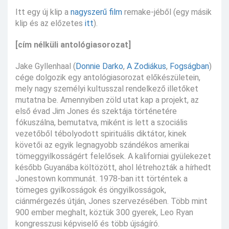
Itt egy új klip a
nagyszerű film
remake-jéből (egy másik
klip és az előzetes
itt
).
[cím nélküli antológiasorozat]
Jake Gyllenhaal (
Donnie Darko
,
A Zodiákus
,
Fogságban
)
cége dolgozik egy antológiasorozat előkészületein,
mely nagy személyi kultusszal rendelkező illetőket
mutatna be. Amennyiben zöld utat kap a projekt, az
első évad Jim Jones és szektája történetére
fókuszálna, bemutatva, miként is lett a szociális
vezetőből tébolyodott spirituális diktátor, kinek
követői az egyik legnagyobb szándékos amerikai
tömeggyilkosságért felelősek. A kaliforniai gyülekezet
később Guyanába költözött, ahol létrehozták a hírhedt
Jonestown kommunát. 1978-ban itt történtek a
tömeges gyilkosságok és öngyilkosságok,
ciánmérgezés útján, Jones szervezésében. Több mint
900 ember meghalt, köztük 300 gyerek, Leo Ryan
kongresszusi képviselő és több újságíró.