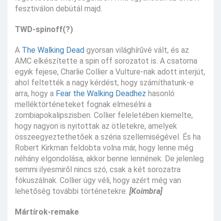
fesztiválon debütál majd.
TWD-spinoff(?)
A
The Walking Dead
gyorsan világhírűvé vált, és az
AMC elkészítette a spin off sorozatot is. A csatorna
egyik fejese, Charlie Collier a Vulture-nak adott interjút,
ahol feltették a nagy kérdést, hogy számíthatunk-e
arra, hogy a
Fear the Walking Deadhez
hasonló
melléktörténeteket fognak elmesélni a
zombiapokalipszisben. Collier feleletében kiemelte,
hogy nagyon is nyitottak az ötletekre, amelyek
összeegyeztethetőek a széria szellemiségével. És ha
Robert Kirkman feldobta volna már, hogy lenne még
néhány elgondolása, akkor benne lennének. De jelenleg
semmi ilyesmiről nincs szó, csak a két sorozatra
fókuszálnak. Collier úgy véli, hogy azért még van
lehetőség további történetekre.
[Koimbra]
Mártírok-remake