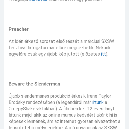
Preacher
Az idén érkező sorozat első részét a márciusi SXSW
fesztivál látogatói már előre megnézhetik. Nekünk
egyelőre csak egy újabb kép jutott (előzetes
itt
).
Beware the Slenderman
Újabb slendermanes produkció érkezik Irene Taylor
Brodsky rendezésében (a legendáról már
írtunk
a
CreepyShake-aktákban). A filmben két 12 éves lányt
látunk majd, akik az online mumus kedvéért akár ölni is
képesek lennének, ám az internet gyorsan elvezethet a
legsötétebb mélységekbe. A mű ugyancsak az SXSW