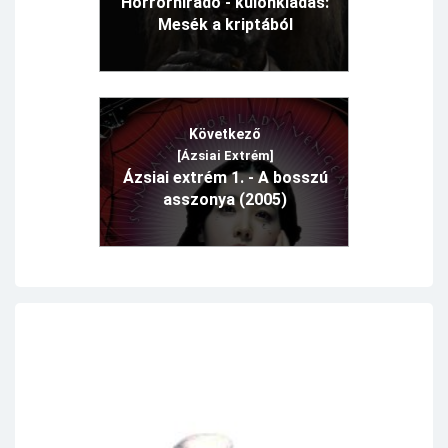
Horrorhíradó - különkiadás:
Mesék a kriptából
Következő
[Ázsiai Extrém]
Ázsiai extrém 1. - A bosszú
asszonya (2005)