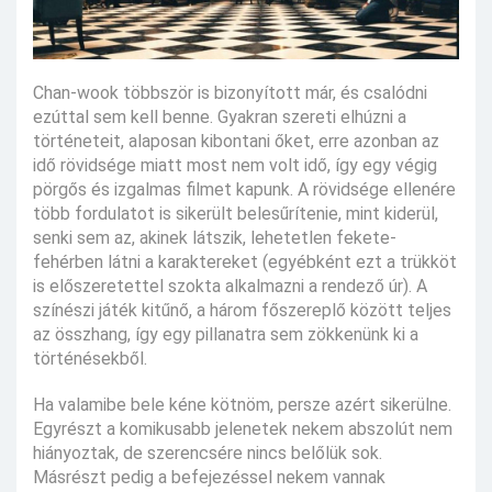
Chan-wook többször is bizonyított már, és csalódni
ezúttal sem kell benne. Gyakran szereti elhúzni a
történeteit, alaposan kibontani őket, erre azonban az
idő rövidsége miatt most nem volt idő, így egy végig
pörgős és izgalmas filmet kapunk. A rövidsége ellenére
több fordulatot is sikerült belesűrítenie, mint kiderül,
senki sem az, akinek látszik, lehetetlen fekete-
fehérben látni a karaktereket (egyébként ezt a trükköt
is előszeretettel szokta alkalmazni a rendező úr). A
színészi játék kitűnő, a három főszereplő között teljes
az összhang, így egy pillanatra sem zökkenünk ki a
történésekből.
Ha valamibe bele kéne kötnöm, persze azért sikerülne.
Egyrészt a komikusabb jelenetek nekem abszolút nem
hiányoztak, de szerencsére nincs belőlük sok.
Másrészt pedig a befejezéssel nekem vannak