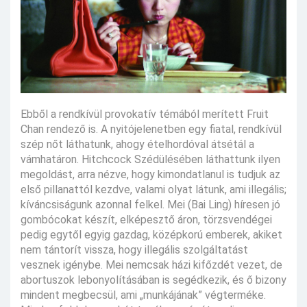
Ebből a rendkívül provokatív témából merített Fruit
Chan rendező is. A nyitójelenetben egy fiatal, rendkívül
szép nőt láthatunk, ahogy ételhordóval átsétál a
vámhatáron. Hitchcock Szédülésében láthattunk ilyen
megoldást, arra nézve, hogy kimondatlanul is tudjuk az
első pillanattól kezdve, valami olyat látunk, ami illegális;
kíváncsiságunk azonnal felkel. Mei (Bai Ling) híresen jó
gombócokat készít, elképesztő áron, törzsvendégei
pedig egytől egyig gazdag, középkorú emberek, akiket
nem tántorít vissza, hogy illegális szolgáltatást
vesznek igénybe. Mei nemcsak házi kifőzdét vezet, de
abortuszok lebonyolításában is segédkezik, és ő bizony
mindent megbecsül, ami „munkájának” végterméke.