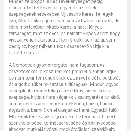
Minden feldolgoz, a két tevékenységét pedig
előszeretettel keveri és egyesíti, üzletfelei
szépségének érdekében. Új vásárló keresi fel egyik
nap, Mrs. Li, aki régen neves sorozatszínésznő volt, de
férje mostanában inkább keresi a fiatal lányok
társaságát, mint az övét, és bármire képes azért, hogy
visszanyerje fiatalságát. Nem érdekli sem az ár, sem
pedig az, hogy milyen titkos összetevő váltja ki a
fiatalító hatást.
A Gombócok gyomorforgató, nem tagadom, az
összetevőket, elkészítésüket premier plánban látjuk,
de nem tekintem öncélúnak ezt, mivel a cél a sokkolás
és a görbe tükör mutatása a hiúságnak. Minden egyes
szereplőnk a végletekig nárcisztikus, önnön képük
szépsége, hajdani fiatalságának visszanyerése az első,
semmi nem számít ennek érdekében, bárkin, bármin
átgázolva, bármi áron el akarják ezt érni. Egyedül talán
Mei karaktere az, aki elgondolkodtatja a nézőt, mert
szenvtelensége, természetessége és könnyedsége,
ahogyan munkáját végzi, megkérdőjelezi szándékait,