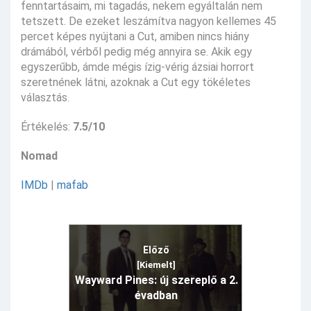
fenntartásaim, mi tagadás, nekem egyáltalán nem
tetszett. De ezeket leszámítva nagyon kellemes 45
percet képes nyújtani a Cut, amiben nincs hiány
drámából, vérből pedig még annyira se. Akik egy
egyszerűbb, ámde mégis ízig-vérig ázsiai horrort
szeretnének látni, azoknak a Cut egy tökéletes
választás.
Értékelés:
7.5/10
Nomad
IMDb
|
mafab
Előző
[Kiemelt]
Wayward Pines: új szereplő a 2.
évadban