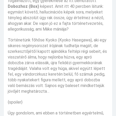
fogalmazott, egy gyerekmese az itt bemutatott
Dobozhoz (Box)
képest. Amit itt 40 percben látunk:
egymást követő, hallucinációs képek sora, melyeket
tényleg abszolút úgy rak össze, úgy értelmez a néző,
ahogyan akar. De vajon jó ez a fajta történetvezetés,
allegorikusság, ami Miike mániája?
Történetünk főhőse Kyoko (Kyoko Hasegawa), aki egy
sikeres regénysorozat írójának tudhatja magát, de
szerkesztőjétől kapott ajándéka feltépi régi sebeit, és
visszatérő álma, hogy nejlonba húzva, egy apró
dobozba zárva elássák, újra felidézi gyermekkorának
tragédiáját. Valaha volt egy húga, akivel együtt lépett
fel, egy vándorcirkusz keretén belül, fő számuk pedig,
több nyakatekert figura mellett, egy apró dobozba
való bemászás volt. Sajnos egy baleset mindkettejük
jövőjét meghatározta…
{spoiler}
Úgy gondolom, ami ebben a történetben egyértelmű,