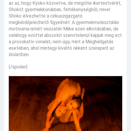
az az, hogy Kyoko közvetve, de megölte ikertestvérét,
Shokót gyermekkorukban, féltékenységből, mivel
Shoko élvezhette a cirkuszigazgató
megkérdőjelezhető figyelmét. A gyermekmolesztálás
motívuma ismét visszatér Miike ezen alkotásában, de
valahogy ezúttal abszolút szenvtelenül kapjuk meg ezt
a provokatív vonalat, nem úgy, mint a Meghallgatás
esetében, ahol mintegy kiváltó okként szerepelt az
őrületben.
{/spoiler}