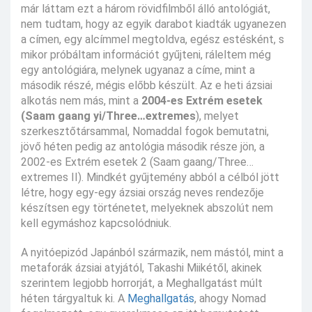
már láttam ezt a három rövidfilmből álló antológiát,
nem tudtam, hogy az egyik darabot kiadták ugyanezen
a címen, egy alcímmel megtoldva, egész estésként, s
mikor próbáltam információt gyűjteni, ráleltem még
egy antológiára, melynek ugyanaz a címe, mint a
második részé, mégis előbb készült. Az e heti ázsiai
alkotás nem más, mint a
2004-es Extrém esetek
(Saam gaang yi/Three…extremes
), melyet
szerkesztőtársammal, Nomaddal fogok bemutatni,
jövő héten pedig az antológia második része jön, a
2002-es Extrém esetek 2 (Saam gaang/Three…
extremes II). Mindkét gyűjtemény abból a célból jött
létre, hogy egy-egy ázsiai ország neves rendezője
készítsen egy történetet, melyeknek abszolút nem
kell egymáshoz kapcsolódniuk.
A nyitóepizód Japánból származik, nem mástól, mint a
metaforák ázsiai atyjától, Takashi Miikétől, akinek
szerintem legjobb horrorját, a Meghallgatást múlt
héten tárgyaltuk ki. A
Meghallgatás
, ahogy Nomad