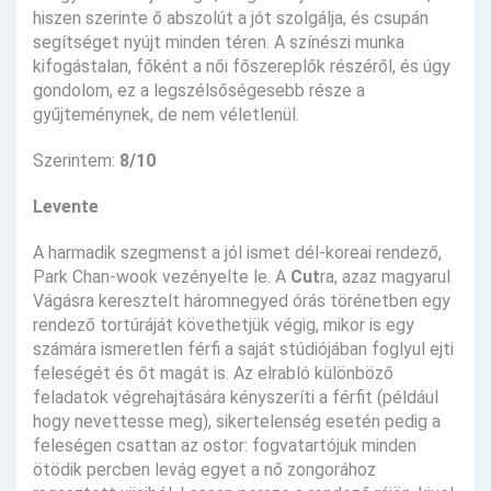
hiszen szerinte ő abszolút a jót szolgálja, és csupán
segítséget nyújt minden téren. A színészi munka
kifogástalan, főként a női főszereplők részéről, és úgy
gondolom, ez a legszélsőségesebb része a
gyűjteménynek, de nem véletlenül.
Szerintem:
8/10
Levente
A harmadik szegmenst a jól ismet dél-koreai rendező,
Park Chan-wook vezényelte le. A
Cut
ra, azaz magyarul
Vágásra keresztelt háromnegyed órás törénetben egy
rendező tortúráját követhetjük végig, mikor is egy
számára ismeretlen férfi a saját stúdiójában foglyul ejti
feleségét és őt magát is. Az elrabló különböző
feladatok végrehajtására kényszeríti a férfit (például
hogy nevettesse meg), sikertelenség esetén pedig a
feleségen csattan az ostor: fogvatartójuk minden
ötödik percben levág egyet a nő zongorához