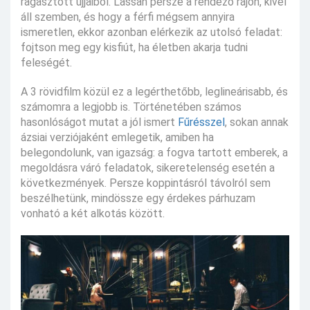
ragasztott ujjaiból. Lassan persze a rendező rájön, kivel
áll szemben, és hogy a férfi mégsem annyira
ismeretlen, ekkor azonban elérkezik az utolsó feladat:
fojtson meg egy kisfiút, ha életben akarja tudni
feleségét.
A 3 rövidfilm közül ez a legérthetőbb, leglineárisabb, és
számomra a legjobb is. Történetében számos
hasonlóságot mutat a jól ismert
Fűrésszel
, sokan annak
ázsiai verziójaként emlegetik, amiben ha
belegondolunk, van igazság: a fogva tartott emberek, a
megoldásra váró feladatok, sikeretelenség esetén a
következmények. Persze koppintásról távolról sem
beszélhetünk, mindössze egy érdekes párhuzam
vonható a két alkotás között.