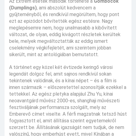
Az Extrém esetek második története a
Gombócok
(Dumplings)
, ami abszolút kedvencem a
gyűjteményből, és rendkívül megörültem, hogy pont
ezt az epizódot bővítették egész estésre. Nagy
meglepésemre nem, hogy unalmasabb a kibővített
változat, de olyan, eddig kivágott részletek kerültek
bele, melyek megváltoztatták az eddig ismert
cselekmény végkifejletét, ami szerintem jobban
sikerült, mint az antológiában bemutatott.
A történet egy közel két évtizede keringő városi
legendát dolgoz fel, amit sajnos rendkívül sokan
tekintenek valódinak, és a kínai népet – és a film is
innen származik – előszeretettel azonosítják ezekkel a
tettekkel. Az egész pletyka alapjául Zhu Yu, kínai
neoavantgárd művész 2000-es, shanghaji művészeti
fesztiváljának performansza szolgált, mely az
Emberevő címet viselte. A férfi magzatnak tetsző húst
fogyasztott el, amit állítása szerint egyetemekről
szerzett be. Állításának igazságát nem tudjuk, de nem
valószínű, hogy emberhúst evett, mivel Kínában a