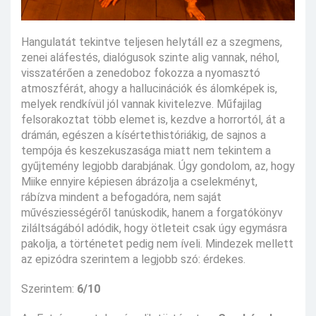
Hangulatát tekintve teljesen helytáll ez a szegmens,
zenei aláfestés, dialógusok szinte alig vannak, néhol,
visszatérően a zenedoboz fokozza a nyomasztó
atmoszférát, ahogy a hallucinációk és álomképek is,
melyek rendkívül jól vannak kivitelezve. Műfajilag
felsorakoztat több elemet is, kezdve a horrortól, át a
drámán, egészen a kísértethistóriákig, de sajnos a
tempója és keszekuszasága miatt nem tekintem a
gyűjtemény legjobb darabjának. Úgy gondolom, az, hogy
Miike ennyire képiesen ábrázolja a cselekményt,
rábízva mindent a befogadóra, nem saját
művésziességéről tanúskodik, hanem a forgatókönyv
ziláltságából adódik, hogy ötleteit csak úgy egymásra
pakolja, a történetet pedig nem íveli. Mindezek mellett
az epizódra szerintem a legjobb szó: érdekes.
Szerintem:
6/10