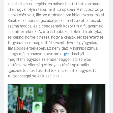
kannibalizmus illegális, és súlyos büntetést von maga
után, ugyanolyan tabu, mint Európában. A művész célja
a sokkolás volt, illetve a társadalom kifigurázása, mivel
Kínában a népességszabályozás miatt az abortuszok
száma magas, és a csecsemők között is a fiúgyermek
számít értéknek. Azóta is többször feléled a pletyka,
és keringi körbe a netet, hogy a kínaiak előszeretettel
fogyasztanak magzatból készült levest gyógyulás,
fiatalodás érdekében. Ez nem igaz. A kannibalizmus,
ahogy már a spanyol rovatom
egyik
darabjában
megírtam, egyidős az emberiséggel, s bizonyos
kultúrák az ellenség elfogyasztását spirituális
újjászületésnek tekintették, miszerint a legyőzött
tulajdonságai beléjük szállnak.